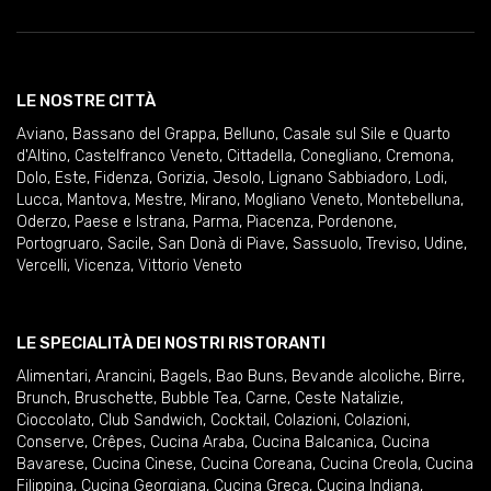
LE NOSTRE CITTÀ
Aviano
,
Bassano del Grappa
,
Belluno
,
Casale sul Sile e Quarto
d'Altino
,
Castelfranco Veneto
,
Cittadella
,
Conegliano
,
Cremona
,
Dolo
,
Este
,
Fidenza
,
Gorizia
,
Jesolo
,
Lignano Sabbiadoro
,
Lodi
,
Lucca
,
Mantova
,
Mestre
,
Mirano
,
Mogliano Veneto
,
Montebelluna
,
Oderzo
,
Paese e Istrana
,
Parma
,
Piacenza
,
Pordenone
,
Portogruaro
,
Sacile
,
San Donà di Piave
,
Sassuolo
,
Treviso
,
Udine
,
Vercelli
,
Vicenza
,
Vittorio Veneto
LE SPECIALITÀ DEI NOSTRI RISTORANTI
Alimentari
,
Arancini
,
Bagels
,
Bao Buns
,
Bevande alcoliche
,
Birre
,
Brunch
,
Bruschette
,
Bubble Tea
,
Carne
,
Ceste Natalizie
,
Cioccolato
,
Club Sandwich
,
Cocktail
,
Colazioni
,
Colazioni
,
Conserve
,
Crêpes
,
Cucina Araba
,
Cucina Balcanica
,
Cucina
Bavarese
,
Cucina Cinese
,
Cucina Coreana
,
Cucina Creola
,
Cucina
Filippina
,
Cucina Georgiana
,
Cucina Greca
,
Cucina Indiana
,