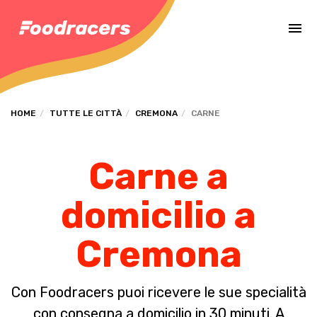
Completa il pagamento dell'ordine in [missing %{deadline} value].
HOME
TUTTE LE CITTÀ
CREMONA
CARNE
Carne a
domicilio a
Cremona
Con Foodracers puoi ricevere le sue specialità
con consegna a domicilio in 30 minuti. A