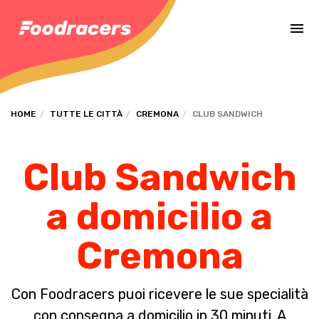
Completa il pagamento dell'ordine in [missing %{deadline} value].
HOME
TUTTE LE CITTÀ
CREMONA
CLUB SANDWICH
Club Sandwich
a domicilio a
Cremona
Con Foodracers puoi ricevere le sue specialità
con consegna a domicilio in 30 minuti. A