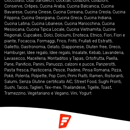
Cioccolato
,
Club Sandwich
,
Cocktail
,
Colazioni
,
Colazioni
,
Conserve
,
Crêpes
,
Cucina Araba
,
Cucina Balcanica
,
Cucina
Bavarese
,
Cucina Cinese
,
Cucina Coreana
,
Cucina Creola
,
Cucina
Filippina
,
Cucina Georgiana
,
Cucina Greca
,
Cucina Indiana
,
Cucina Latina
,
Cucina Libanese
,
Cucina Marocchina
,
Cucina
Messicana
,
Cucina Tipica Locale
,
Cucina Vietnamita
,
Cucine
Regionali
,
Cupcakes
,
Dolci
,
Dolciumi
,
Enoteca
,
Etnico
,
Fiori
,
Fiori e
piante
,
Focaccia
,
Formaggi
,
Frico
,
Fritti
,
Frullati ed Estratti
,
Galletto
,
Gastronomia
,
Gelato
,
Giapponese
,
Gluten free
,
Greco
,
Hamburger
,
Idee regalo
,
Idee regalo
,
Insalate
,
Kebab
,
Lavanderia
,
Lavasecco
,
Macelleria
,
Montaditos y Tapas
,
Ortofrutta
,
Paella
,
Pane
,
Panificio
,
Panini
,
Panuozzi, calzoni e pucce
,
Panzerotti
,
Pasta fresca
,
Pasticceria
,
Pesce
,
Piadine
,
Pinsa Romana
,
Pizza
,
Pokè
,
Polenta
,
Polpette
,
Pop Corn
,
Primi Piatti
,
Ramen
,
Ristoranti
,
Salumi
,
Senza Glutine certificato AIC
,
Street Food
,
Sughi Pronti
,
Sushi
,
Tacos
,
Taglieri
,
Tex-mex
,
Thailandese
,
Tigelle
,
Toast
,
Tramezzino
,
Vegetariano e Vegano
,
Vini
,
Yogurt