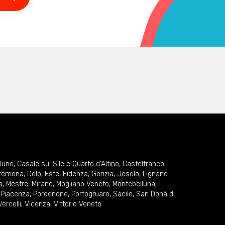
lluno
,
Casale sul Sile e Quarto d'Altino
,
Castelfranco
remona
,
Dolo
,
Este
,
Fidenza
,
Gorizia
,
Jesolo
,
Lignano
a
,
Mestre
,
Mirano
,
Mogliano Veneto
,
Montebelluna
,
,
Piacenza
,
Pordenone
,
Portogruaro
,
Sacile
,
San Donà di
Vercelli
,
Vicenza
,
Vittorio Veneto