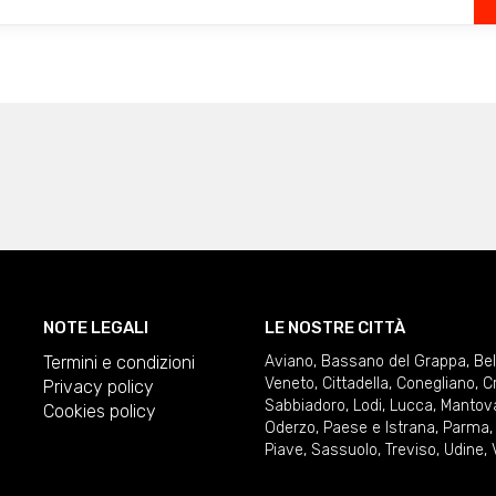
NOTE LEGALI
LE NOSTRE CITTÀ
Termini e condizioni
Aviano
,
Bassano del Grappa
,
Be
Veneto
,
Cittadella
,
Conegliano
,
C
Privacy policy
Sabbiadoro
,
Lodi
,
Lucca
,
Mantov
Cookies policy
Oderzo
,
Paese e Istrana
,
Parma
Piave
,
Sassuolo
,
Treviso
,
Udine
,