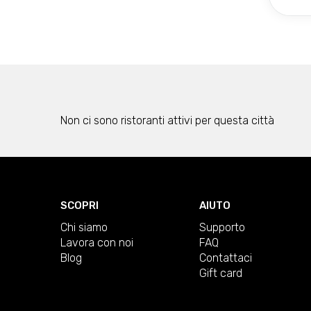
Non ci sono ristoranti attivi per questa città
SCOPRI
AIUTO
Chi siamo
Supporto
Lavora con noi
FAQ
Blog
Contattaci
Gift card