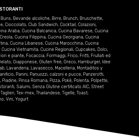
RISTORANTI
 Buns
,
Bevande alcoliche
,
Birre
,
Brunch
,
Bruschette
,
ie
,
Cioccolato
,
Club Sandwich
,
Cocktail
,
Colazioni
,
ina Araba
,
Cucina Balcanica
,
Cucina Bavarese
,
Cucina
Creola
,
Cucina Filippina
,
Cucina Georgiana
,
Cucina
tina
,
Cucina Libanese
,
Cucina Marocchina
,
Cucina
,
Cucina Vietnamita
,
Cucine Regionali
,
Cupcakes
,
Dolci
,
iori e piante
,
Focaccia
,
Formaggi
,
Frico
,
Fritti
,
Frullati ed
elato
,
Giapponese
,
Gluten free
,
Greco
,
Hamburger
,
Idee
ab
,
Lavanderia
,
Lavasecco
,
Macelleria
,
Montaditos y
anificio
,
Panini
,
Panuozzi, calzoni e pucce
,
Panzerotti
,
,
Piadine
,
Pinsa Romana
,
Pizza
,
Pokè
,
Polenta
,
Polpette
,
storanti
,
Salumi
,
Senza Glutine certificato AIC
,
Street
,
Taglieri
,
Tex-mex
,
Thailandese
,
Tigelle
,
Toast
,
no
,
Vini
,
Yogurt