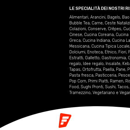
LE SPECIALITÀ DEI NOSTRI 
Alimentari
,
Arancini
,
Bagels
,
Bao
Bubble Tea
,
Carne
,
Ceste Nataliz
Colazioni
,
Conserve
,
Crêpes
,
Cuc
Cinese
,
Cucina Coreana
,
Cucina 
Greca
,
Cucina Indiana
,
Cucina La
Messicana
,
Cucina Tipica Locale
Dolciumi
,
Enoteca
,
Etnico
,
Fiori
,
F
Estratti
,
Galletto
,
Gastronomia
,
G
regalo
,
Idee regalo
,
Insalate
,
Keb
Tapas
,
Ortofrutta
,
Paella
,
Pane
,
P
Pasta fresca
,
Pasticceria
,
Pesce
Pop Corn
,
Primi Piatti
,
Ramen
,
Ri
Food
,
Sughi Pronti
,
Sushi
,
Tacos
Tramezzino
,
Vegetariano e Vega