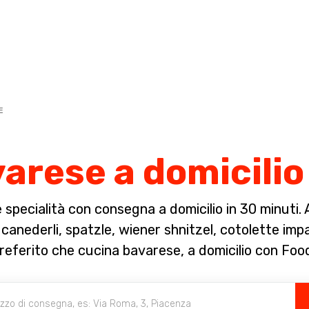
Completa il pagamento dell'ordine in [missing %{deadline} value].
E
arese a domicili
specialità con consegna a domicilio in 30 minuti. A 
anederli, spatzle, wiener shnitzel, cotolette impan
preferito che cucina bavarese, a domicilio con Foo