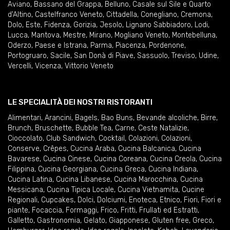
Aviano
,
Bassano del Grappa
,
Belluno
,
Casale sul Sile e Quarto
d'Altino
,
Castelfranco Veneto
,
Cittadella
,
Conegliano
,
Cremona
,
Dolo
,
Este
,
Fidenza
,
Gorizia
,
Jesolo
,
Lignano Sabbiadoro
,
Lodi
,
Lucca
,
Mantova
,
Mestre
,
Mirano
,
Mogliano Veneto
,
Montebelluna
,
Oderzo
,
Paese e Istrana
,
Parma
,
Piacenza
,
Pordenone
,
Portogruaro
,
Sacile
,
San Donà di Piave
,
Sassuolo
,
Treviso
,
Udine
,
Vercelli
,
Vicenza
,
Vittorio Veneto
LE SPECIALITÀ DEI NOSTRI RISTORANTI
Alimentari
,
Arancini
,
Bagels
,
Bao Buns
,
Bevande alcoliche
,
Birre
,
Brunch
,
Bruschette
,
Bubble Tea
,
Carne
,
Ceste Natalizie
,
Cioccolato
,
Club Sandwich
,
Cocktail
,
Colazioni
,
Colazioni
,
Conserve
,
Crêpes
,
Cucina Araba
,
Cucina Balcanica
,
Cucina
Bavarese
,
Cucina Cinese
,
Cucina Coreana
,
Cucina Creola
,
Cucina
Filippina
,
Cucina Georgiana
,
Cucina Greca
,
Cucina Indiana
,
Cucina Latina
,
Cucina Libanese
,
Cucina Marocchina
,
Cucina
Messicana
,
Cucina Tipica Locale
,
Cucina Vietnamita
,
Cucine
Regionali
,
Cupcakes
,
Dolci
,
Dolciumi
,
Enoteca
,
Etnico
,
Fiori
,
Fiori e
piante
,
Focaccia
,
Formaggi
,
Frico
,
Fritti
,
Frullati ed Estratti
,
Galletto
,
Gastronomia
,
Gelato
,
Giapponese
,
Gluten free
,
Greco
,