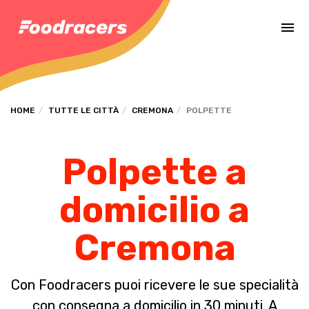
Completa il pagamento dell'ordine in [missing %{deadline} value].
HOME
TUTTE LE CITTÀ
CREMONA
POLPETTE
Polpette a
domicilio a
Cremona
Con Foodracers puoi ricevere le sue specialità
con consegna a domicilio in 30 minuti. A