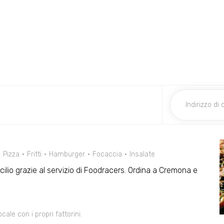
Pizza
Fritti
Hamburger
Focaccia
Insalate
cilio grazie al servizio di Foodracers. Ordina a Cremona e
le con i propri fattorini.