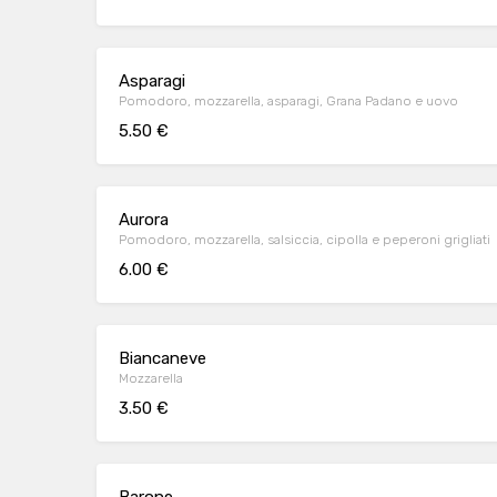
Asparagi
Pomodoro, mozzarella, asparagi, Grana Padano e uovo
5.50 €
Aurora
Pomodoro, mozzarella, salsiccia, cipolla e peperoni grigliati
6.00 €
Biancaneve
Mozzarella
3.50 €