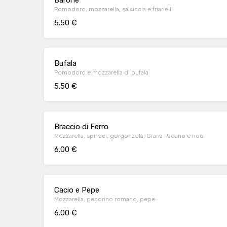
Barone
Pomodoro, mozzarella, salsiccia e friarielli
5.50 €
Bufala
Pomodoro e mozzarella di bufala
5.50 €
Braccio di Ferro
Mozzarella, spinaci, gorgonzola, Grana Padano e noci
6.00 €
Cacio e Pepe
Mozzarella, pecorino romano, pepe
6.00 €