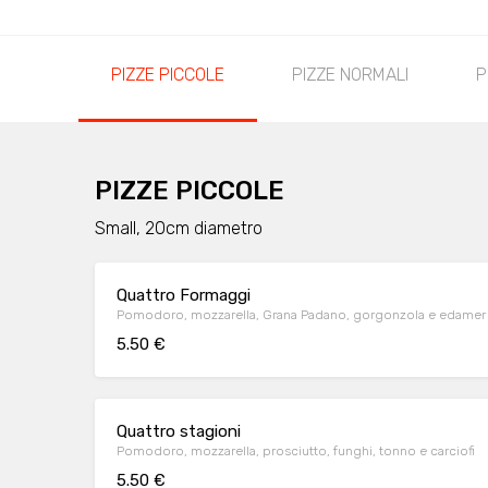
PIZZE PICCOLE
PIZZE NORMALI
P
PIZZE PICCOLE
Small, 20cm diametro
Quattro Formaggi
Pomodoro, mozzarella, Grana Padano, gorgonzola e edamer
5.50 €
Quattro stagioni
Pomodoro, mozzarella, prosciutto, funghi, tonno e carciofi
5.50 €