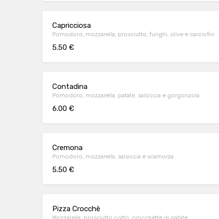
Capricciosa
Pomodoro, mozzarella, prosciutto, funghi, olive e carciofini
5.50 €
Contadina
Pomodoro, mozzarella, patate, salsiccia e gorgonzola
6.00 €
Cremona
Pomodoro, mozzarella, salsiccia e scamorza
5.50 €
Pizza Crocchè
Mozzarella, prosciutto cotto, crocchette di patate