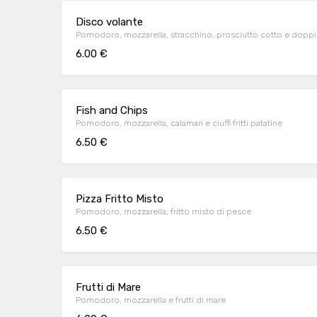
Disco volante
Pomodoro, mozzarella, stracchino, prosciutto cotto e doppi
6.00 €
Fish and Chips
Pomodoro, mozzarella, calamari e ciuffi fritti patatine
6.50 €
Pizza Fritto Misto
Pomodoro, mozzarella, fritto misto di pesce
6.50 €
Frutti di Mare
Pomodoro, mozzarella e frutti di mare