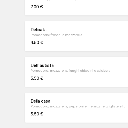
7.00 €
Delicata
Pomodorini freschi e mozzarella
4.50 €
Dell' autista
Pomodoro, mozzarella, funghi chiodini e salsiccia
5.50 €
Della casa
Pomodoro, mozzarella, peperoni e melanzane grigliate e fun
5.50 €