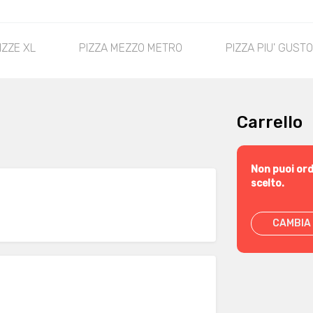
IZZE XL
PIZZA MEZZO METRO
PIZZA PIU' GUST
Carrello
Non puoi ord
scelto.
CAMBIA 