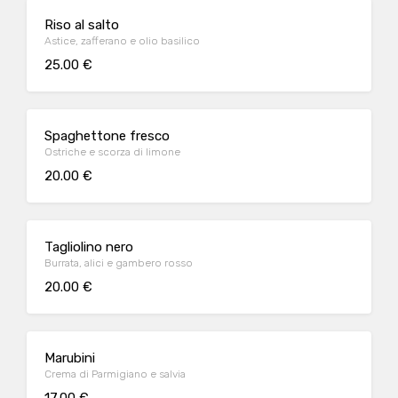
Riso al salto
Astice, zafferano e olio basilico
25.00 €
Spaghettone fresco
Ostriche e scorza di limone
20.00 €
Tagliolino nero
Burrata, alici e gambero rosso
20.00 €
Marubini
Crema di Parmigiano e salvia