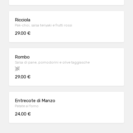
Ricciola
Pak-choi, salsa teriyaki e frutti rossi
29.00 €
Rombo
Salsa di pane, pomodorini e olive taggiasche
29.00 €
Entrecote di Manzo
Patate al forno
24.00 €