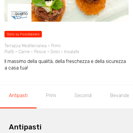
Solo su Foodracers
Terrazza Mediterranea
Primi
Piatti
Carne
Pesce
Dolci
Insalate
Il massimo della qualità, della freschezza e della sicurezza
a casa tua!
Antipasti
Primi
Secondi
Bevande
Antipasti