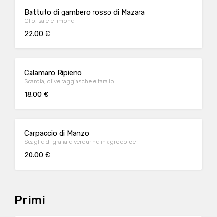
Battuto di gambero rosso di Mazara
Olio, sale e limone
22.00 €
Calamaro Ripieno
Scarola, olive taggiasche e tarallo
18.00 €
Carpaccio di Manzo
Scaglie di grana e verdurine in agrodolce
20.00 €
Primi