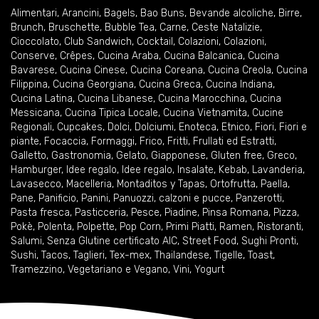
Alimentari
,
Arancini
,
Bagels
,
Bao Buns
,
Bevande alcoliche
,
Birre
,
Brunch
,
Bruschette
,
Bubble Tea
,
Carne
,
Ceste Natalizie
,
Cioccolato
,
Club Sandwich
,
Cocktail
,
Colazioni
,
Colazioni
,
Conserve
,
Crêpes
,
Cucina Araba
,
Cucina Balcanica
,
Cucina
Bavarese
,
Cucina Cinese
,
Cucina Coreana
,
Cucina Creola
,
Cucina
Filippina
,
Cucina Georgiana
,
Cucina Greca
,
Cucina Indiana
,
Cucina Latina
,
Cucina Libanese
,
Cucina Marocchina
,
Cucina
Messicana
,
Cucina Tipica Locale
,
Cucina Vietnamita
,
Cucine
Regionali
,
Cupcakes
,
Dolci
,
Dolciumi
,
Enoteca
,
Etnico
,
Fiori
,
Fiori e
piante
,
Focaccia
,
Formaggi
,
Frico
,
Fritti
,
Frullati ed Estratti
,
Galletto
,
Gastronomia
,
Gelato
,
Giapponese
,
Gluten free
,
Greco
,
Hamburger
,
Idee regalo
,
Idee regalo
,
Insalate
,
Kebab
,
Lavanderia
,
Lavasecco
,
Macelleria
,
Montaditos y Tapas
,
Ortofrutta
,
Paella
,
Pane
,
Panificio
,
Panini
,
Panuozzi, calzoni e pucce
,
Panzerotti
,
Pasta fresca
,
Pasticceria
,
Pesce
,
Piadine
,
Pinsa Romana
,
Pizza
,
Pokè
,
Polenta
,
Polpette
,
Pop Corn
,
Primi Piatti
,
Ramen
,
Ristoranti
,
Salumi
,
Senza Glutine certificato AIC
,
Street Food
,
Sughi Pronti
,
Sushi
,
Tacos
,
Taglieri
,
Tex-mex
,
Thailandese
,
Tigelle
,
Toast
,
Tramezzino
,
Vegetariano e Vegano
,
Vini
,
Yogurt