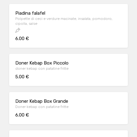
Piadina falafel
Polpette di ceci e verdure macinate, insalata, pomodoro,
cipolla, salse
6.00 €
Doner Kebap Box Piccolo
doner kebap con patatine fritte
5.00 €
Doner Kebap Box Grande
Doner kebap con patatine fritte
6.00 €