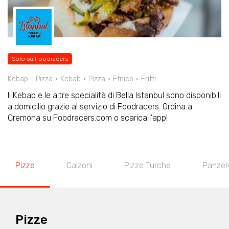
Solo su Foodracers
Kebap - Pizza
Kebab
Pizza
Etnico
Fritti
Il Kebab e le altre specialità di Bella Istanbul sono disponibili
a domicilio grazie al servizio di Foodracers. Ordina a
Cremona su Foodracers.com o scarica l'app!
Pizze
Calzoni
Pizze Turche
Panzero
Pizze