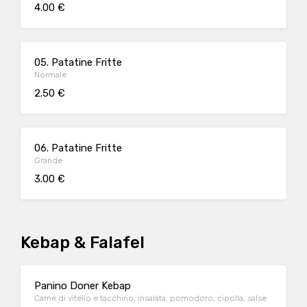
4.00 €
05. Patatine Fritte
Normale
2.50 €
06. Patatine Fritte
Grande
3.00 €
Kebap & Falafel
Panino Doner Kebap
Carne di vitello e tacchino, insalata, pomodoro, cipolla, salse