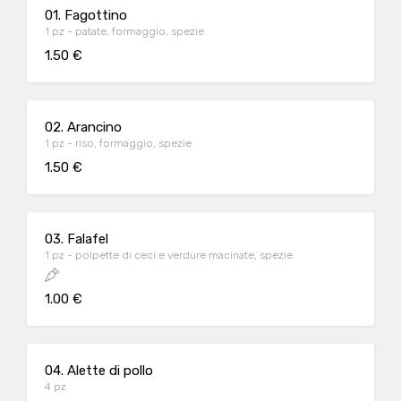
01. Fagottino
1 pz - patate, formaggio, spezie
1.50 €
02. Arancino
1 pz - riso, formaggio, spezie
1.50 €
03. Falafel
1 pz - polpette di ceci e verdure macinate, spezie
1.00 €
04. Alette di pollo
4 pz