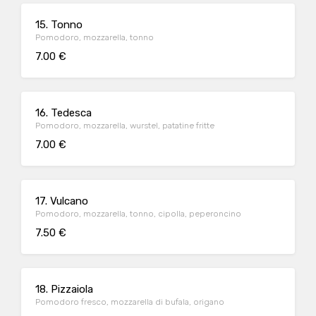
15. Tonno
Pomodoro, mozzarella, tonno
7.00 €
16. Tedesca
Pomodoro, mozzarella, wurstel, patatine fritte
7.00 €
17. Vulcano
Pomodoro, mozzarella, tonno, cipolla, peperoncino
7.50 €
18. Pizzaiola
Pomodoro fresco, mozzarella di bufala, origano