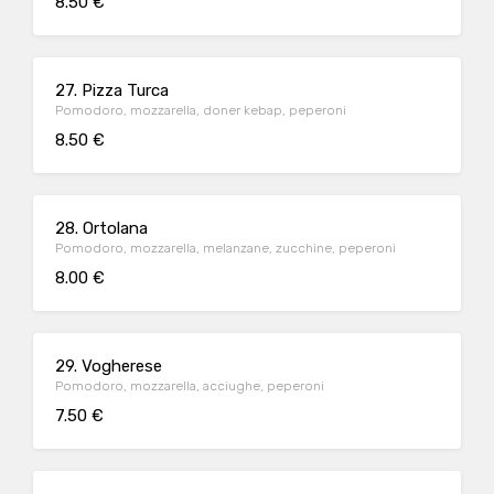
8.50 €
27. Pizza Turca
Pomodoro, mozzarella, doner kebap, peperoni
8.50 €
28. Ortolana
Pomodoro, mozzarella, melanzane, zucchine, peperoni
8.00 €
29. Vogherese
Pomodoro, mozzarella, acciughe, peperoni
7.50 €