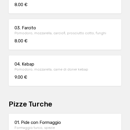
8.00 €
03. Farcito
Pomodoro, mozzarella, carciofi, prosciutto cotto, funghi
8.00 €
04. Kebap
Pomodoro, mozzarella, carne di doner kebap
9.00 €
Pizze Turche
01. Pide con Formaggio
Formaggio turco, spezie