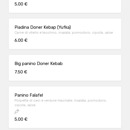
5.00 €
Piadina Doner Kebap (Yufka)
Carne di vitello e tacchino, insalata, pomodoro, cipolla, salse
6.00 €
Big panino Doner Kebab
7.50 €
Panino Falafel
Polpette di ceci e verdure macinate, insalata, pomodoro,
cipolla, salse
5.00 €