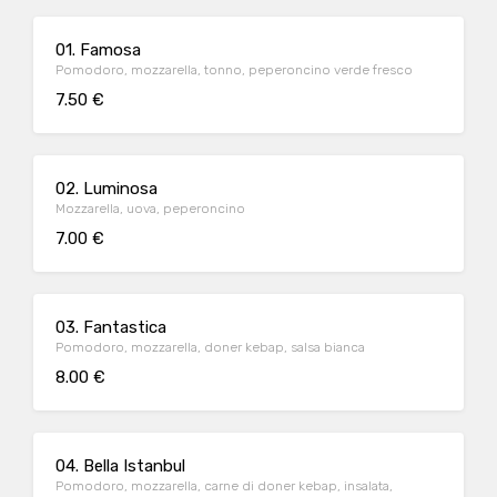
01. Famosa
Pomodoro, mozzarella, tonno, peperoncino verde fresco
7.50 €
02. Luminosa
Mozzarella, uova, peperoncino
7.00 €
03. Fantastica
Pomodoro, mozzarella, doner kebap, salsa bianca
8.00 €
04. Bella Istanbul
Pomodoro, mozzarella, carne di doner kebap, insalata,