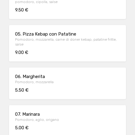
pomodoro, cipolla, salse
9.50 €
05. Pizza Kebap con Patatine
Pomodoro, mozzarella, carne di doner kebap, patatine fritte,
salse
9.00 €
06. Margherita
Pomodoro, mozzarella
5.50 €
07. Marinara
Pomodoro, aglio, origano
5.00 €