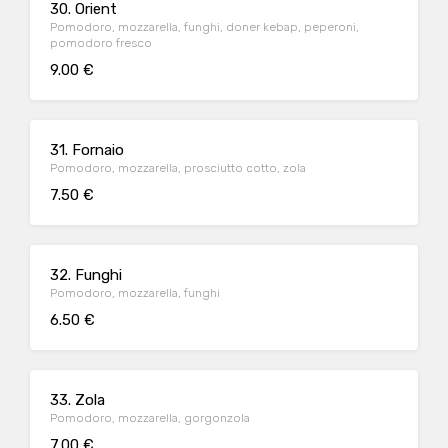
30. Orient
Pomodoro, mozzarella, funghi, doner kebap, peperoni,
pomodoro fresco
9.00 €
31. Fornaio
Pomodoro, mozzarella, prosciutto cotto, zola
7.50 €
32. Funghi
Pomodoro, mozzarella, funghi
6.50 €
33. Zola
Pomodoro, mozzarella, gorgonzola
7.00 €