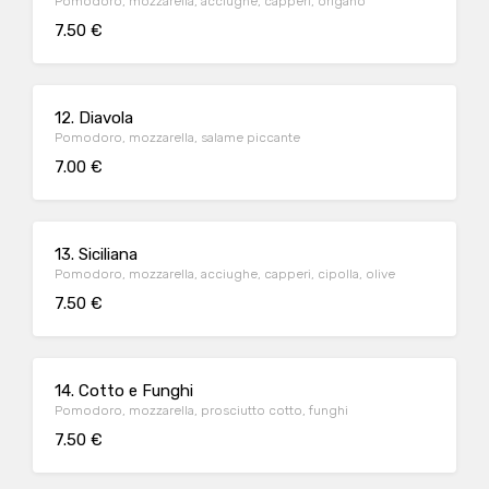
Pomodoro, mozzarella, acciughe, capperi, origano
7.50 €
12. Diavola
Pomodoro, mozzarella, salame piccante
7.00 €
13. Siciliana
Pomodoro, mozzarella, acciughe, capperi, cipolla, olive
7.50 €
14. Cotto e Funghi
Pomodoro, mozzarella, prosciutto cotto, funghi
7.50 €