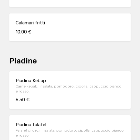
Calamari fritti
10.00 €
Piadine
Piadina Kebap
Carne kebab, insalata, pomodoro, cipolla, cappuccio bianco
e rosso.
6.50 €
Piadina falafel
Falafel di ceci, insalata, pomodoro, cipolla, cappuccio bianco
e rosso