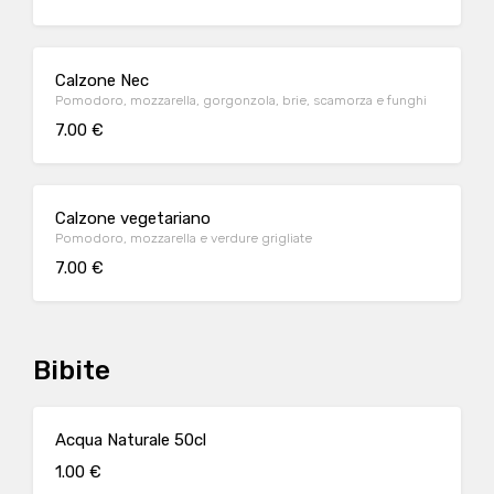
Calzone Nec
Pomodoro, mozzarella, gorgonzola, brie, scamorza e funghi
7.00 €
Calzone vegetariano
Pomodoro, mozzarella e verdure grigliate
7.00 €
Bibite
Acqua Naturale 50cl
1.00 €