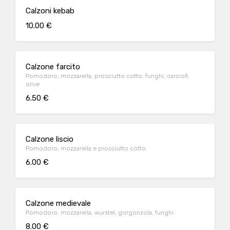
Calzoni kebab
10.00 €
Calzone farcito
Pomodoro, mozzarella, prosciutto cotto, funghi, carciofi,
olive
6.50 €
Calzone liscio
Pomodoro, mozzarella e prosciutto cotto
6.00 €
Calzone medievale
Pomodoro, mozzarella, wurstel, gorgonzola, funghi
8.00 €