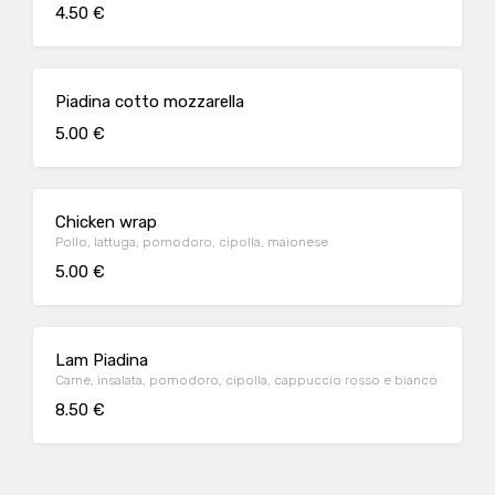
4.50 €
Piadina cotto mozzarella
5.00 €
Chicken wrap
Pollo, lattuga, pomodoro, cipolla, maionese
5.00 €
Lam Piadina
Carne, insalata, pomodoro, cipolla, cappuccio rosso e bianco
8.50 €