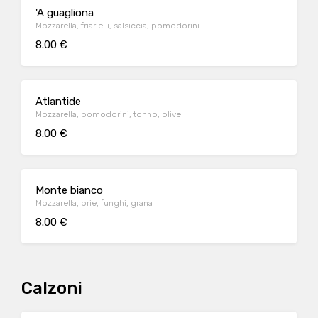
'A guagliona
Mozzarella, friarielli, salsiccia, pomodorini
8.00 €
Atlantide
Mozzarella, pomodorini, tonno, olive
8.00 €
Monte bianco
Mozzarella, brie, funghi, grana
8.00 €
Calzoni