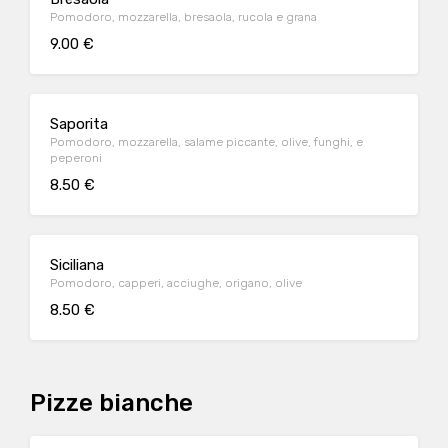
Pomodoro, mozzarella, bresaola, rucola e grana
9.00 €
Saporita
Pomodoro, mozzarella, salame piccante, olive, funghi, e
peperoni
8.50 €
Siciliana
Pomodoro, capperi, acciughe, origano, olive
8.50 €
Pizze bianche