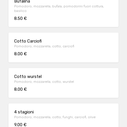
Bufalina
Pomodoro, mozzarella, bufala, pomodorini fuori cottura,
basilico
8.50 €
Cotto Carciofi
Pomodoro, mozzarella, cotto, carciofi
8.00 €
Cotto wurstel
Pomodoro, mozzarella, cotto, wurstel
8.00 €
4 stagioni
Pomodoro, mozzarella, cotto, funghi, carciofi, olive
9.00 €