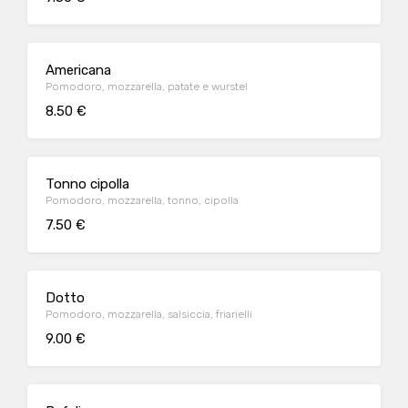
Americana
Pomodoro, mozzarella, patate e wurstel
8.50 €
Tonno cipolla
Pomodoro, mozzarella, tonno, cipolla
7.50 €
Dotto
Pomodoro, mozzarella, salsiccia, friarielli
9.00 €