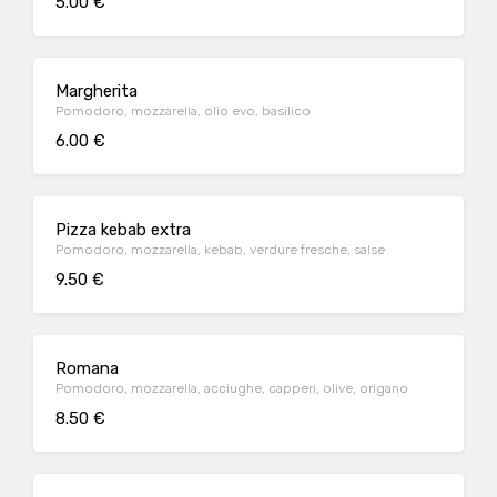
5.00 €
Margherita
Pomodoro, mozzarella, olio evo, basilico
6.00 €
Pizza kebab extra
Pomodoro, mozzarella, kebab, verdure fresche, salse
9.50 €
Romana
Pomodoro, mozzarella, acciughe, capperi, olive, origano
8.50 €