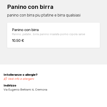
Panino con birra
panino con birra piu ptatine e birra qualsiasi
Panino con birra
Panino ,patate , birra panino insalata pomo cipola salse
10.50 €
Intolleranze o allergie?
Vedi info e allergeni
Indirizzo
Via Eugenio Beltrami 6, Cremona