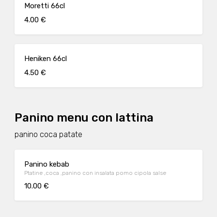
Moretti 66cl
4.00 €
Heniken 66cl
4.50 €
Panino menu con lattina
panino coca patate
Panino kebab
Ptatine ,coca ,panino con insalata pomo cipola salse
10.00 €