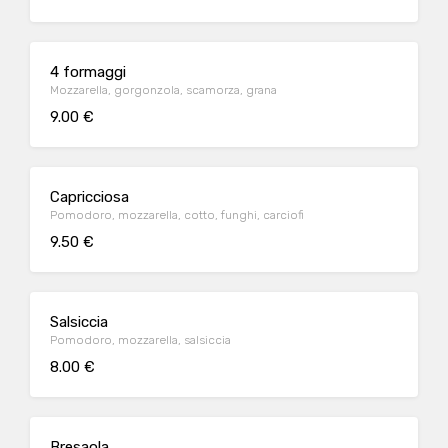
4 formaggi
Mozzarella, gorgonzola, scamorza, grana
9.00 €
Capricciosa
Pomodoro, mozzarella, cotto, funghi, carciofi
9.50 €
Salsiccia
Pomodoro, mozzarella, salsiccia
8.00 €
Bresaola