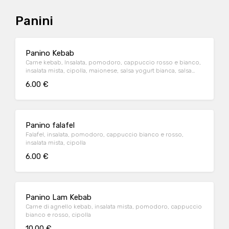
Panini
Panino Kebab
Carne kebab, Insalata, pomodoro, cappuccio rosso e bianco,
insalata mista, cipolla, maionese, salsa yogurt bianca, salsa
yogurt rossa piccante
6.00 €
Panino falafel
Falafel, insalata, pomodoro, cappuccio bianco e rosso,
insalata mista, cipolla
6.00 €
Panino Lam Kebab
Carne di agnello kebab, insalata mista, pomodoro, cappuccio
bianco e rosso, cipolla
10.00 €