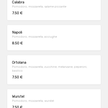
Calabra
Pomodoro, mozzarella, salame piccante
7.50 €
Napoli
Pomodoro, mozzarella, acciughe
8.50 €
Ortolana
Pomodoro, mozzarella, zucchine, melanzane, peperoni,
basilico
7.50 €
Wurstel
Pomodoro, mozzarella, wurstel
7.50 €