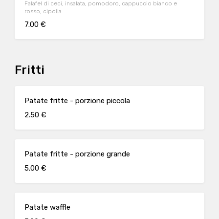
Falafel di ceci, insalata, pomodoro, cappuccio bianco e
rosso, cipolla
7.00 €
Fritti
Patate fritte - porzione piccola
2.50 €
Patate fritte - porzione grande
5.00 €
Patate waffle