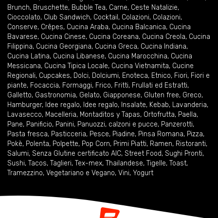
Brunch
,
Bruschette
,
Bubble Tea
,
Carne
,
Ceste Natalizie
,
Cioccolato
,
Club Sandwich
,
Cocktail
,
Colazioni
,
Colazioni
,
Conserve
,
Crêpes
,
Cucina Araba
,
Cucina Balcanica
,
Cucina
Bavarese
,
Cucina Cinese
,
Cucina Coreana
,
Cucina Creola
,
Cucina
Filippina
,
Cucina Georgiana
,
Cucina Greca
,
Cucina Indiana
,
Cucina Latina
,
Cucina Libanese
,
Cucina Marocchina
,
Cucina
Messicana
,
Cucina Tipica Locale
,
Cucina Vietnamita
,
Cucine
Regionali
,
Cupcakes
,
Dolci
,
Dolciumi
,
Enoteca
,
Etnico
,
Fiori
,
Fiori e
piante
,
Focaccia
,
Formaggi
,
Frico
,
Fritti
,
Frullati ed Estratti
,
Galletto
,
Gastronomia
,
Gelato
,
Giapponese
,
Gluten free
,
Greco
,
Hamburger
,
Idee regalo
,
Idee regalo
,
Insalate
,
Kebab
,
Lavanderia
,
Lavasecco
,
Macelleria
,
Montaditos y Tapas
,
Ortofrutta
,
Paella
,
Pane
,
Panificio
,
Panini
,
Panuozzi, calzoni e pucce
,
Panzerotti
,
Pasta fresca
,
Pasticceria
,
Pesce
,
Piadine
,
Pinsa Romana
,
Pizza
,
Pokè
,
Polenta
,
Polpette
,
Pop Corn
,
Primi Piatti
,
Ramen
,
Ristoranti
,
Salumi
,
Senza Glutine certificato AIC
,
Street Food
,
Sughi Pronti
,
Sushi
,
Tacos
,
Taglieri
,
Tex-mex
,
Thailandese
,
Tigelle
,
Toast
,
Tramezzino
,
Vegetariano e Vegano
,
Vini
,
Yogurt