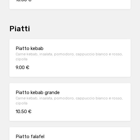
Piatti
Piatto kebab
Carne kebab, insalata, pomodoro, cappuccio bianco e rosso,
cipolla
9.00 €
Piatto kebab grande
Carne kebab, insalata, pomodoro, cappuccio bianco e rosso,
cipolla
10.50 €
Piatto falafel