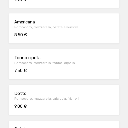
Americana
Pomodoro, mozzarella, patate e wurstel
8.50 €
Tonno cipolla
Pomodoro, mozzarella, tonno, cipolla
7.50 €
Dotto
Pomodoro, mozzarella, salsiccia, friarielli
9.00 €