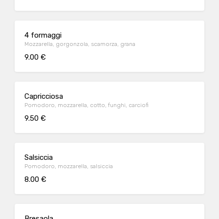
4 formaggi
Mozzarella, gorgonzola, scamorza, grana
9.00 €
Capricciosa
Pomodoro, mozzarella, cotto, funghi, carciofi
9.50 €
Salsiccia
Pomodoro, mozzarella, salsiccia
8.00 €
Bresaola