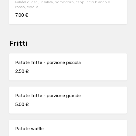
Falafel di ceci, insalata, pomodoro, cappuccio bianco e
rosso, cipolla
7.00 €
Fritti
Patate fritte - porzione piccola
2.50 €
Patate fritte - porzione grande
5.00 €
Patate waffle