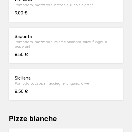
Pomodoro, mozzarella, bresaola, rucola e grana
9.00 €
Saporita
Pomodoro, mozzarella, salame piccante, olive, funghi, e
peperoni
8.50 €
Siciliana
Pomodoro, capperi, acciughe, origano, olive
8.50 €
Pizze bianche