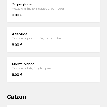
'A guagliona
Mozzarella, friarielli, salsiccia, pomodorini
8.00 €
Atlantide
Mozzarella, pomodorini, tonno, olive
8.00 €
Monte bianco
Mozzarella, brie, funghi, grana
8.00 €
Calzoni