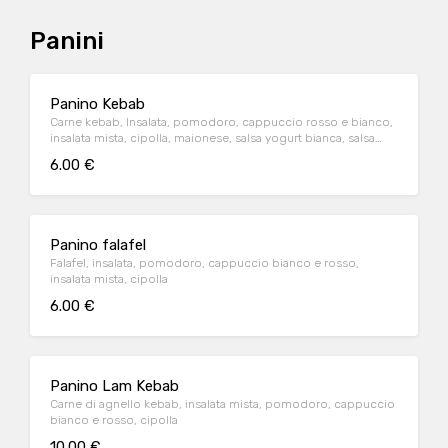
Panini
Panino Kebab
Carne kebab, Insalata, pomodoro, cappuccio rosso e bianco,
insalata mista, cipolla, maionese, salsa yogurt bianca, salsa
yogurt rossa piccante
6.00 €
Panino falafel
Falafel, insalata, pomodoro, cappuccio bianco e rosso,
insalata mista, cipolla
6.00 €
Panino Lam Kebab
Carne di agnello kebab, insalata mista, pomodoro, cappuccio
bianco e rosso, cipolla
10.00 €