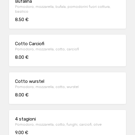
Bufalina
Pomodoro, mozzarella, bufala, pomodorini fuori cottura,
basilico
8.50 €
Cotto Carciofi
Pomodoro, mozzarella, cotto, carciofi
8.00 €
Cotto wurstel
Pomodoro, mozzarella, cotto, wurstel
8.00 €
4 stagioni
Pomodoro, mozzarella, cotto, funghi, carciofi, olive
9.00 €