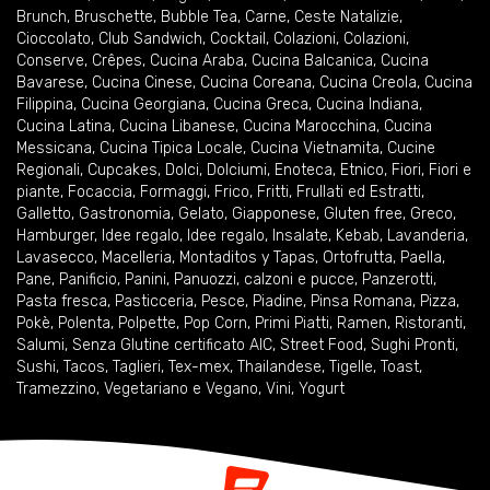
Brunch
,
Bruschette
,
Bubble Tea
,
Carne
,
Ceste Natalizie
,
Cioccolato
,
Club Sandwich
,
Cocktail
,
Colazioni
,
Colazioni
,
Conserve
,
Crêpes
,
Cucina Araba
,
Cucina Balcanica
,
Cucina
Bavarese
,
Cucina Cinese
,
Cucina Coreana
,
Cucina Creola
,
Cucina
Filippina
,
Cucina Georgiana
,
Cucina Greca
,
Cucina Indiana
,
Cucina Latina
,
Cucina Libanese
,
Cucina Marocchina
,
Cucina
Messicana
,
Cucina Tipica Locale
,
Cucina Vietnamita
,
Cucine
Regionali
,
Cupcakes
,
Dolci
,
Dolciumi
,
Enoteca
,
Etnico
,
Fiori
,
Fiori e
piante
,
Focaccia
,
Formaggi
,
Frico
,
Fritti
,
Frullati ed Estratti
,
Galletto
,
Gastronomia
,
Gelato
,
Giapponese
,
Gluten free
,
Greco
,
Hamburger
,
Idee regalo
,
Idee regalo
,
Insalate
,
Kebab
,
Lavanderia
,
Lavasecco
,
Macelleria
,
Montaditos y Tapas
,
Ortofrutta
,
Paella
,
Pane
,
Panificio
,
Panini
,
Panuozzi, calzoni e pucce
,
Panzerotti
,
Pasta fresca
,
Pasticceria
,
Pesce
,
Piadine
,
Pinsa Romana
,
Pizza
,
Pokè
,
Polenta
,
Polpette
,
Pop Corn
,
Primi Piatti
,
Ramen
,
Ristoranti
,
Salumi
,
Senza Glutine certificato AIC
,
Street Food
,
Sughi Pronti
,
Sushi
,
Tacos
,
Taglieri
,
Tex-mex
,
Thailandese
,
Tigelle
,
Toast
,
Tramezzino
,
Vegetariano e Vegano
,
Vini
,
Yogurt