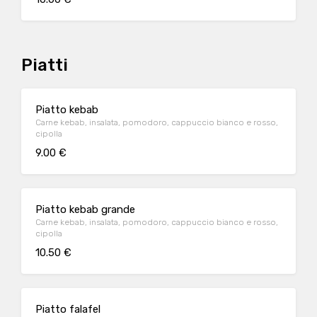
Piatti
Piatto kebab
Carne kebab, insalata, pomodoro, cappuccio bianco e rosso,
cipolla
9.00 €
Piatto kebab grande
Carne kebab, insalata, pomodoro, cappuccio bianco e rosso,
cipolla
10.50 €
Piatto falafel