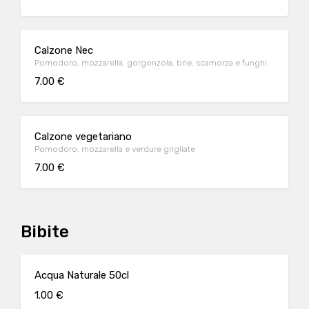
Calzone Nec
Pomodoro, mozzarella, gorgonzola, brie, scamorza e funghi
7.00 €
Calzone vegetariano
Pomodoro, mozzarella e verdure grigliate
7.00 €
Bibite
Acqua Naturale 50cl
1.00 €