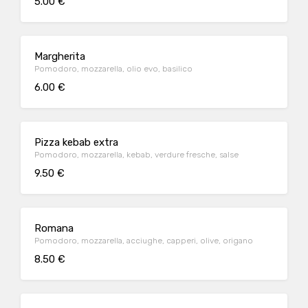
5.00 €
Margherita
Pomodoro, mozzarella, olio evo, basilico
6.00 €
Pizza kebab extra
Pomodoro, mozzarella, kebab, verdure fresche, salse
9.50 €
Romana
Pomodoro, mozzarella, acciughe, capperi, olive, origano
8.50 €