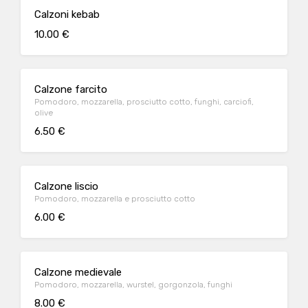
Calzoni kebab
10.00 €
Calzone farcito
Pomodoro, mozzarella, prosciutto cotto, funghi, carciofi,
olive
6.50 €
Calzone liscio
Pomodoro, mozzarella e prosciutto cotto
6.00 €
Calzone medievale
Pomodoro, mozzarella, wurstel, gorgonzola, funghi
8.00 €