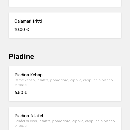
Calamari fritti
10.00 €
Piadine
Piadina Kebap
Carne kebab, insalata, pomodoro, cipolla, cappuccio bianco
e rosso.
6.50 €
Piadina falafel
Falafel di ceci, insalata, pomodoro, cipolla, cappuccio bianco
e rosso