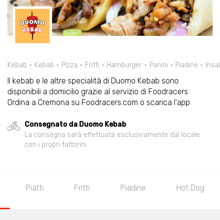
Kebab
Kebab
Pizza
Fritti
Hamburger
Panini
Piadine
Insa
Il kebab e le altre specialità di Duomo Kebab sono
disponibili a domicilio grazie al servizio di Foodracers.
Ordina a Cremona su Foodracers.com o scarica l'app
Consegnato da Duomo Kebab
La consegna sarà effettuata esclusivamente dal locale
con i propri fattorini.
Piatti
Fritti
Piadine
Hot Dog