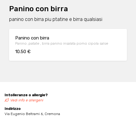
Panino con birra
panino con birra piu ptatine e birra qualsiasi
Panino con birra
Panino ,patate , birra panino insalata pomo cipola salse
10.50 €
Intolleranze o allergie?
Vedi info e allergeni
Indirizzo
Via Eugenio Beltrami 6, Cremona