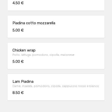
4.50 €
Piadina cotto mozzarella
5.00 €
Chicken wrap
Pollo, lattuga, pomodoro, cipolla, maionese
5.00 €
Lam Piadina
Carne, insalata, pomodoro, cipolla, cappuccio rosso e bianco
8.50 €