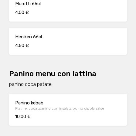
Moretti 66cl
4.00 €
Heniken 66cl
4.50 €
Panino menu con lattina
panino coca patate
Panino kebab
Ptatine ,coca ,panino con insalata pomo cipola salse
10.00 €