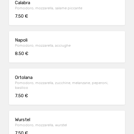
Calabra
Pomodoro, mozzarella, salame piccante
7.50 €
Napoli
Pomodoro, mozzarella, acciughe
8.50 €
Ortolana
Pomodoro, mozzarella, zucchine, melanzane, peperoni,
basilico
7.50 €
Wurstel
Pomodoro, mozzarella, wurstel
7.50 €