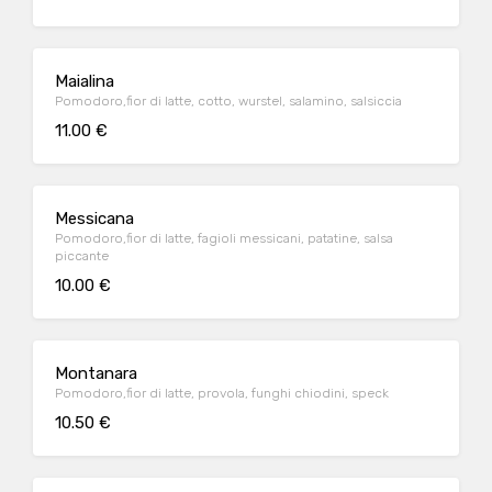
Maialina
Pomodoro,fior di latte, cotto, wurstel, salamino, salsiccia
11.00 €
Messicana
Pomodoro,fior di latte, fagioli messicani, patatine, salsa
piccante
10.00 €
Montanara
Pomodoro,fior di latte, provola, funghi chiodini, speck
10.50 €