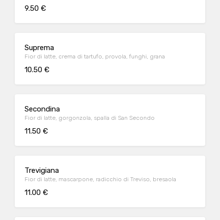
9.50 €
Suprema
Fior di latte, crema di tartufo, provola, funghi, grana
10.50 €
Secondina
Fior di latte, gorgonzola, spalla di San Secondo
11.50 €
Trevigiana
Fior di latte, mascarpone, radicchio di Treviso, bresaola
11.00 €