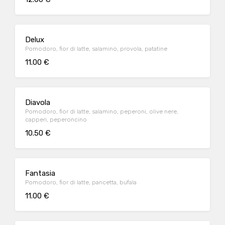
Delux
Pomodoro, fior di latte, salamino, provola, patatine
11.00 €
Diavola
Pomodoro, fior di latte, salamino, peperoni, olive nere,
capperi, peperoncino
10.50 €
Fantasia
Pomodoro, fior di latte, pancetta, bufala
11.00 €