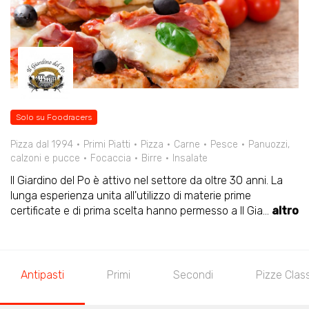
Solo su Foodracers
Pizza dal 1994
Primi Piatti
Pizza
Carne
Pesce
Panuozzi,
calzoni e pucce
Focaccia
Birre
Insalate
Il Giardino del Po è attivo nel settore da oltre 30 anni. La
lunga esperienza unita all'utilizzo di materie prime
certificate e di prima scelta hanno permesso a Il Gia
...
altro
Antipasti
Primi
Secondi
Pizze Clas