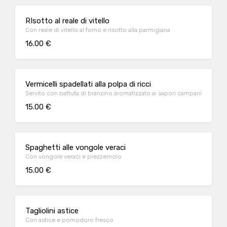
RIsotto al reale di vitello
Con reale di vitello al forno e risotto alla parmigiana
16.00 €
Vermicelli spadellati alla polpa di ricci
Servito con battuta di branzino aromatizzato ai sapori campani
15.00 €
Spaghetti alle vongole veraci
Con vongole veraci e prezzemolo
15.00 €
Tagliolini astice
Con astice e pomodoro fresco