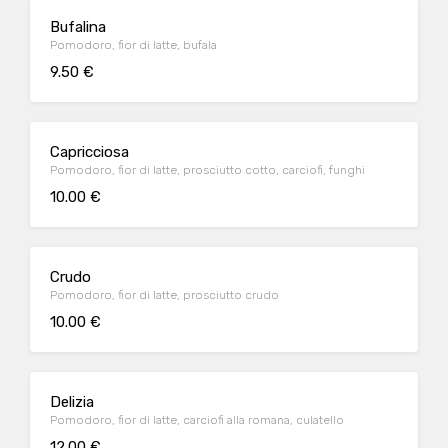
Bufalina
Pomodoro, fior di latte, bufala
9.50 €
Capricciosa
Pomodoro, fior di latte, prosciutto cotto, carciofi, funghi
10.00 €
Crudo
Pomodoro, fior di latte, prosciutto crudo
10.00 €
Delizia
Pomodoro, fior di latte, carciofi alla romana, culatello
12.00 €