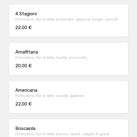
4 Stagioni
Pomodoro, fior di latte, prosciutto, salsiccia, funghi, carciofi
22.00 €
Amalfitana
Pomodoro, fior di latte, ricotta, prosciutto
20.00 €
Americana
Pomodoro, fior di latte, wurstel, patatine
22.00 €
Boscaiola
Pomodoro, fior di latte, porcini, speck, scaglie di grana