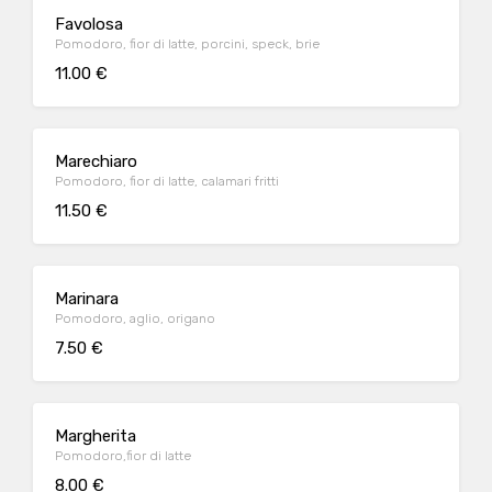
Favolosa
Pomodoro, fior di latte, porcini, speck, brie
11.00 €
Marechiaro
Pomodoro, fior di latte, calamari fritti
11.50 €
Marinara
Pomodoro, aglio, origano
7.50 €
Margherita
Pomodoro,fior di latte
8.00 €