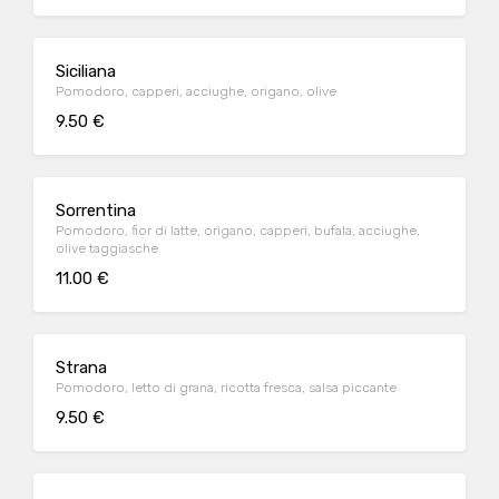
Siciliana
Pomodoro, capperi, acciughe, origano, olive
9.50 €
Sorrentina
Pomodoro, fior di latte, origano, capperi, bufala, acciughe,
olive taggiasche
11.00 €
Strana
Pomodoro, letto di grana, ricotta fresca, salsa piccante
9.50 €