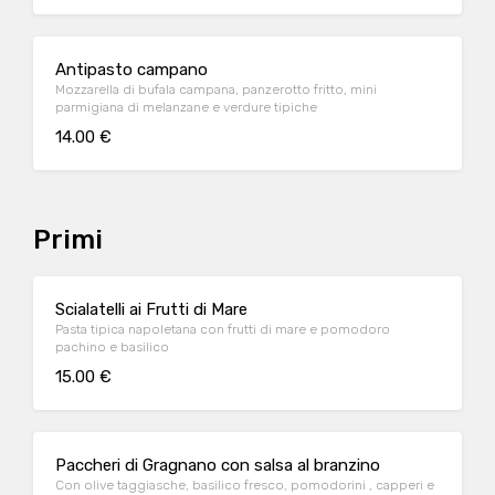
Antipasto campano
Mozzarella di bufala campana, panzerotto fritto, mini
parmigiana di melanzane e verdure tipiche
14.00 €
Primi
Scialatelli ai Frutti di Mare
Pasta tipica napoletana con frutti di mare e pomodoro
pachino e basilico
15.00 €
Paccheri di Gragnano con salsa al branzino
Con olive taggiasche, basilico fresco, pomodorini , capperi e