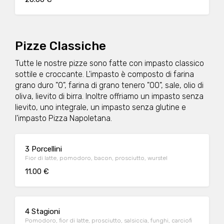
Pizze Classiche
Tutte le nostre pizze sono fatte con impasto classico
sottile e croccante. L'impasto è composto di farina
grano duro "0", farina di grano tenero "00", sale, olio di
oliva, lievito di birra. Inoltre offriamo un impasto senza
lievito, uno integrale, un impasto senza glutine e
l'impasto Pizza Napoletana.
3 Porcellini
Fior di latte, pomodoro, bacon, prosciutto, wurstel
11.00 €
4 Stagioni
Pomodoro, fior di latte, prosciutto, salsiccia, funghi, carciofi