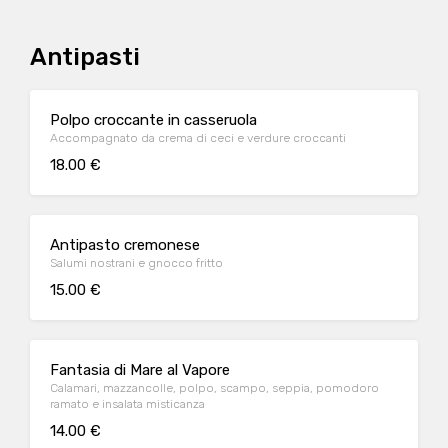
Antipasti
Polpo croccante in casseruola
Accompagnato da crema di ceci e verdure croccanti
18.00 €
Antipasto cremonese
Salumi nostrani e gnocco fritto
15.00 €
Fantasia di Mare al Vapore
Calamari, mazzancolle, polpo, scampo, seppia, pomodoro
ramato e insalata misticanza
14.00 €