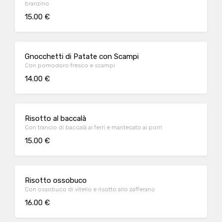
branzino
15.00 €
Gnocchetti di Patate con Scampi
Con pomodoro fresco e scampi
14.00 €
Risotto al baccalà
Con trancio di baccalà ai ferri e mantecato ai porri
15.00 €
Risotto ossobuco
Con ossobuco di vitello e risotto allo zafferano
16.00 €