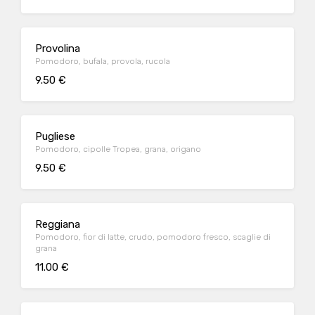
Provolina
Pomodoro, bufala, provola, rucola
9.50 €
Pugliese
Pomodoro, cipolle Tropea, grana, origano
9.50 €
Reggiana
Pomodoro, fior di latte, crudo, pomodoro fresco, scaglie di
grana
11.00 €