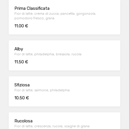
Prima Classificata
Fior di latte, crema di zucca, pancetta, gorgonzola,
pomodoro fresco, grana
11.00 €
Alby
Fior di latte, philadelphia, bresaola, rucola
11.50 €
Sfiziosa
Fior di latte, salmone, philadelphia
10.50 €
Rucolosa
Fior di latte, crescenza, rucola, scaglie di grana