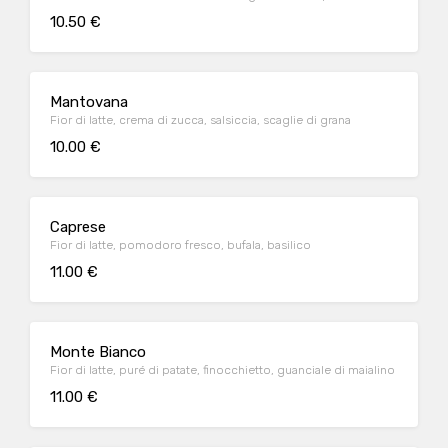
10.50 €
Mantovana
Fior di latte, crema di zucca, salsiccia, scaglie di grana
10.00 €
Caprese
Fior di latte, pomodoro fresco, bufala, basilico
11.00 €
Monte Bianco
Fior di latte, puré di patate, finocchietto, guanciale di maialino
11.00 €