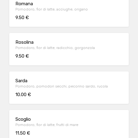
Romana
Pomodoro, fior di latte, acciughe, origano
9.50 €
Rosolina
Pomodoro, fior di latte, radicchio, gorgonzola
9.50 €
Sarda
Pomodoro, pomodori secchi, pecorino sardo, rucola
10.00 €
Scoglio
Pomodoro, fior di latte, frutti di mare
11.50 €