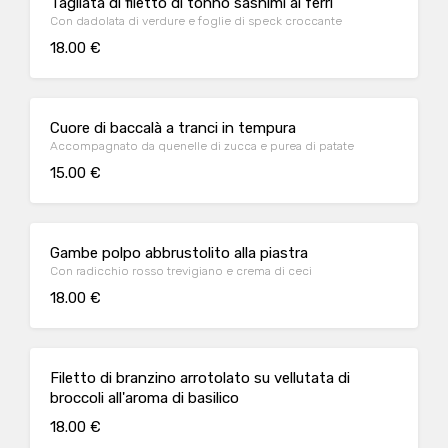
Tagliata di filetto di tonno sashimi ai ferri
Con dadolata di verdure e foglie di speck croccante
18.00 €
Cuore di baccalà a tranci in tempura
Accompagnato da quenelle di zucca e purea di patate
15.00 €
Gambe polpo abbrustolito alla piastra
Con radicchio rosso trevigiano e crema di ceci
18.00 €
Filetto di branzino arrotolato su vellutata di
broccoli all'aroma di basilico
18.00 €