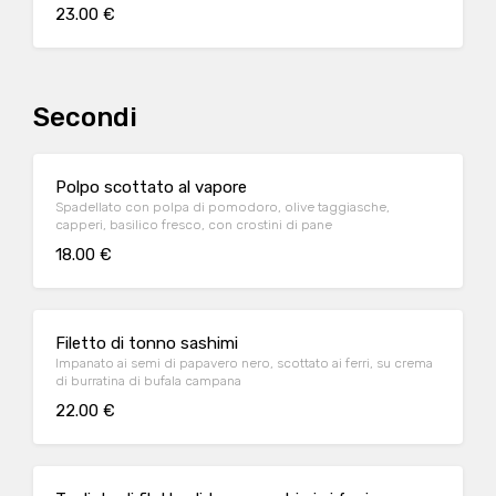
23.00 €
Secondi
Polpo scottato al vapore
Spadellato con polpa di pomodoro, olive taggiasche,
capperi, basilico fresco, con crostini di pane
18.00 €
Filetto di tonno sashimi
Impanato ai semi di papavero nero, scottato ai ferri, su crema
di burratina di bufala campana
22.00 €