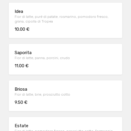
Idea
Fior di latte, puré di patate, rosmarino, pomodoro fresco,
grana, cipolla di Tropea
10.00 €
Saporita
Fior di latte, panna, porcini, crudo
11.00 €
Briosa
Fior di latte, brie, prosciutto cotto
9.50 €
Estate