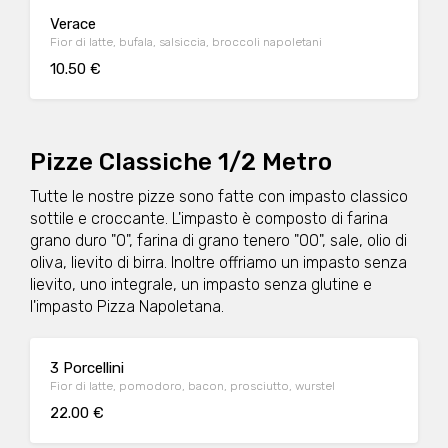
Verace
Fior di latte, bufala, salsiccia, broccoli napoletani
10.50 €
Pizze Classiche 1/2 Metro
Tutte le nostre pizze sono fatte con impasto classico
sottile e croccante. L'impasto è composto di farina
grano duro "0", farina di grano tenero "00", sale, olio di
oliva, lievito di birra. Inoltre offriamo un impasto senza
lievito, uno integrale, un impasto senza glutine e
l'impasto Pizza Napoletana.
3 Porcellini
Fior di latte, pomodoro, bacon, prosciutto, wurstel
22.00 €