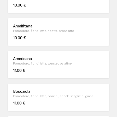
10.00 €
Amalfitana
Pomodoro, fior di latte, ricotta, prosciutto
10.00 €
Americana
Pomodoro, fior di latte, wurstel, patatine
11.00 €
Boscaiola
Pomodoro, fior di latte, porcini, speck, scaglie di grana
11.00 €