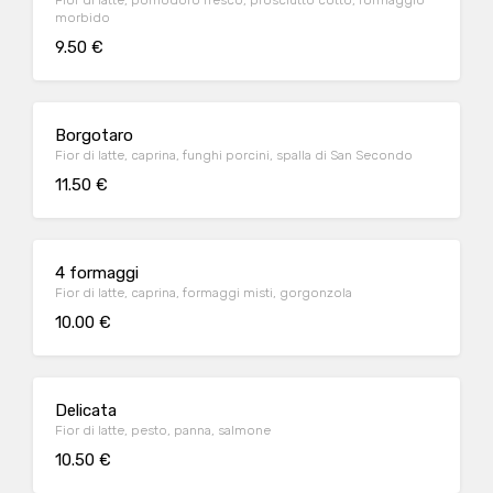
Fior di latte, pomodoro fresco, prosciutto cotto, formaggio
morbido
9.50 €
Borgotaro
Fior di latte, caprina, funghi porcini, spalla di San Secondo
11.50 €
4 formaggi
Fior di latte, caprina, formaggi misti, gorgonzola
10.00 €
Delicata
Fior di latte, pesto, panna, salmone
10.50 €