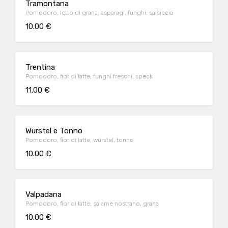
Tramontana
Pomodoro, letto di grana, asparagi, funghi, salsiccia
10.00 €
Trentina
Pomodoro, fior di latte, funghi freschi, speck
11.00 €
Wurstel e Tonno
Pomodoro, fior di latte, würstel, tonno
10.00 €
Valpadana
Pomodoro, fior di latte, salame nostrano, grana
10.00 €