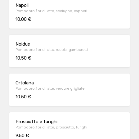
Napoli
Pomodoro,fior di latte, acciughe, capperi
10.00 €
Noidue
Pomodoro,fior di latte, rucola, gamberetti
10.50 €
Ortolana
Pomodoro,fior di latte, verdure grigliate
10.50 €
Prosciutto e funghi
Pomodoro,fior di latte, prosciutto, funghi
9.50 €