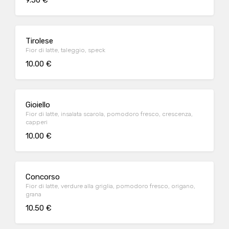
9.50 €
Tirolese
Fior di latte, taleggio, speck
10.00 €
Gioiello
Fior di latte, insalata scarola, pomodoro fresco, crescenza,
capperi
10.00 €
Concorso
Fior di latte, verdure alla griglia, pomodoro fresco, origano,
grana
10.50 €