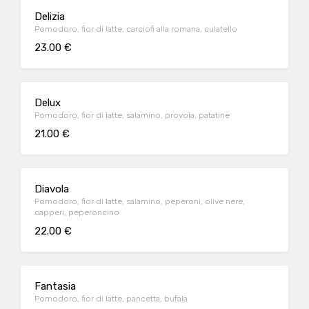
Delizia
Pomodoro, fior di latte, carciofi alla romana, culatello
23.00 €
Delux
Pomodoro, fior di latte, salamino, provola, patatine
21.00 €
Diavola
Pomodoro, fior di latte, salamino, peperoni, olive nere,
capperi, peperoncino
22.00 €
Fantasia
Pomodoro, fior di latte, pancetta, bufala