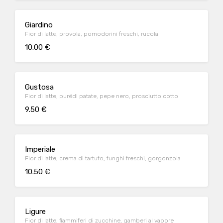
Giardino
Fior di latte, provola, pomodorini freschi, rucola
10.00 €
Gustosa
Fior di latte, purédi patate, pepe nero, prosciutto cotto
9.50 €
Imperiale
Fior di latte, crema di tartufo, funghi freschi, gorgonzola
10.50 €
Ligure
Fior di latte, fiammiferi di zucchine, gamberi al vapore