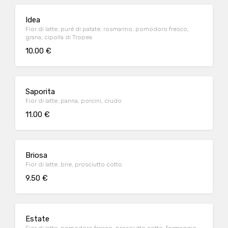
Idea
Fior di latte, puré di patate, rosmarino, pomodoro fresco,
grana, cipolla di Tropea
10.00 €
Saporita
Fior di latte, panna, porcini, crudo
11.00 €
Briosa
Fior di latte, brie, prosciutto cotto
9.50 €
Estate