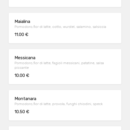
Maialina
Pomodoro,fior di latte, cotto, wurstel, salamino, salsiccia
11.00 €
Messicana
Pomodoro,fior di latte, fagioli messicani, patatine, salsa
piccante
10.00 €
Montanara
Pomodoro,fior di latte, provola, funghi chiodini, speck
10.50 €