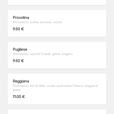
Provolina
Pomodoro, bufala, provola, rucola
9.50 €
Pugliese
Pomodoro, cipolle Tropea, grana, origano
9.50 €
Reggiana
Pomodoro, fior di latte, crudo, pomodoro fresco, scaglie di
grana
11.00 €