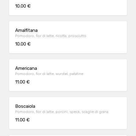
10.00 €
Amalfitana
Pomodoro, fior di latte, ricotta, prosciutto
10.00 €
Americana
Pomodoro, fior di latte, wurstel, patatine
11.00 €
Boscaiola
Pomodoro, fior di latte, porcini, speck, scaglie di grana
11.00 €