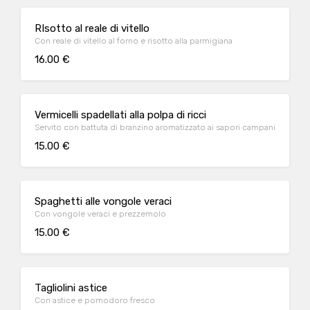
RIsotto al reale di vitello
Con reale di vitello al forno e risotto alla parmigiana
16.00 €
Vermicelli spadellati alla polpa di ricci
Servito con battuta di branzino aromatizzato ai sapori campani
15.00 €
Spaghetti alle vongole veraci
Con vongole veraci e prezzemolo
15.00 €
Tagliolini astice
Con astice e pomodoro fresco