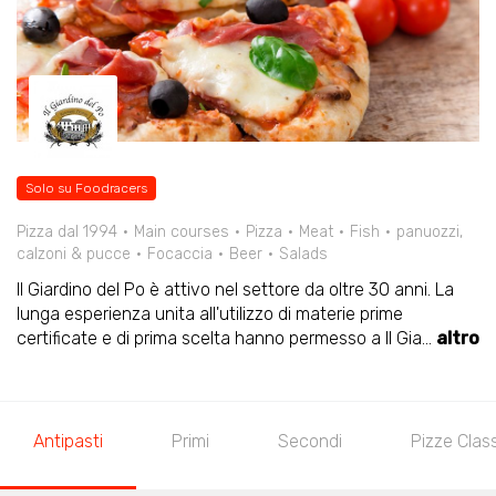
Solo su Foodracers
Pizza dal 1994
Main courses
Pizza
Meat
Fish
panuozzi,
calzoni & pucce
Focaccia
Beer
Salads
Il Giardino del Po è attivo nel settore da oltre 30 anni. La
lunga esperienza unita all'utilizzo di materie prime
certificate e di prima scelta hanno permesso a Il Gia
...
altro
Antipasti
Primi
Secondi
Pizze Clas