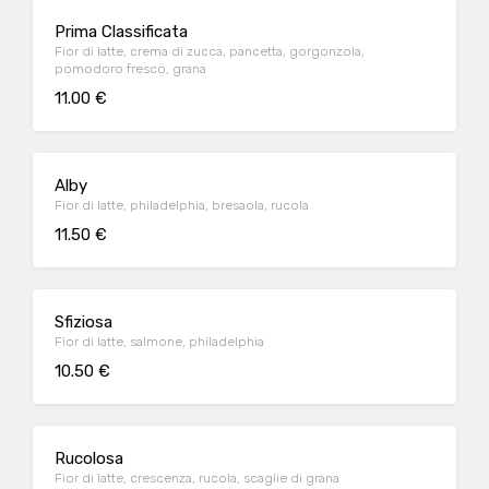
Prima Classificata
Fior di latte, crema di zucca, pancetta, gorgonzola,
pomodoro fresco, grana
11.00 €
Alby
Fior di latte, philadelphia, bresaola, rucola
11.50 €
Sfiziosa
Fior di latte, salmone, philadelphia
10.50 €
Rucolosa
Fior di latte, crescenza, rucola, scaglie di grana