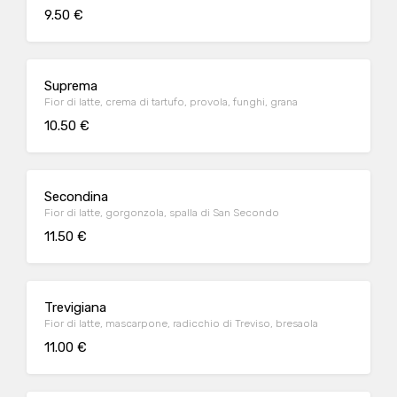
9.50 €
Suprema
Fior di latte, crema di tartufo, provola, funghi, grana
10.50 €
Secondina
Fior di latte, gorgonzola, spalla di San Secondo
11.50 €
Trevigiana
Fior di latte, mascarpone, radicchio di Treviso, bresaola
11.00 €