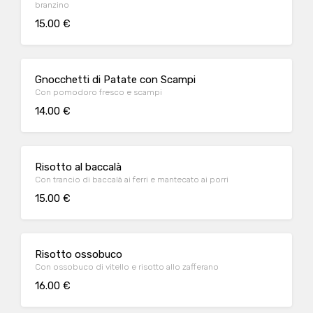
branzino
15.00 €
Gnocchetti di Patate con Scampi
Con pomodoro fresco e scampi
14.00 €
Risotto al baccalà
Con trancio di baccalà ai ferri e mantecato ai porri
15.00 €
Risotto ossobuco
Con ossobuco di vitello e risotto allo zafferano
16.00 €