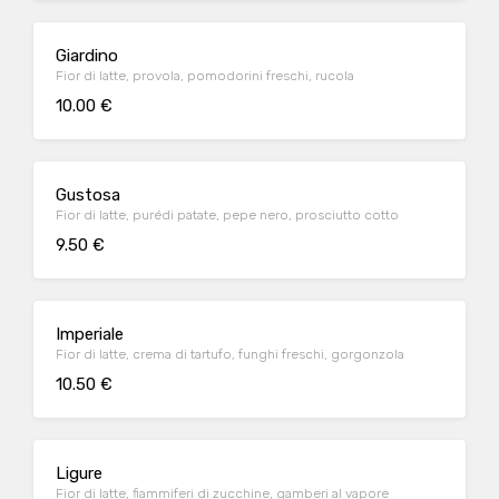
Giardino
Fior di latte, provola, pomodorini freschi, rucola
10.00 €
Gustosa
Fior di latte, purédi patate, pepe nero, prosciutto cotto
9.50 €
Imperiale
Fior di latte, crema di tartufo, funghi freschi, gorgonzola
10.50 €
Ligure
Fior di latte, fiammiferi di zucchine, gamberi al vapore