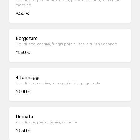
Fior di latte, pomodoro fresco, prosciutto cotto, formaggio
morbido
9.50 €
Borgotaro
Fior di latte, caprina, funghi porcini, spalla di San Secondo
11.50 €
4 formaggi
Fior di latte, caprina, formaggi misti, gorgonzola
10.00 €
Delicata
Fior di latte, pesto, panna, salmone
10.50 €