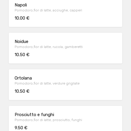
Napoli
Pomodoro,fior di latte, acciughe, capperi
10.00 €
Noidue
Pomodoro,fior di latte, rucola, gamberetti
10.50 €
Ortolana
Pomodoro,fior di latte, verdure grigliate
10.50 €
Prosciutto e funghi
Pomodoro,fior di latte, prosciutto, funghi
9.50 €