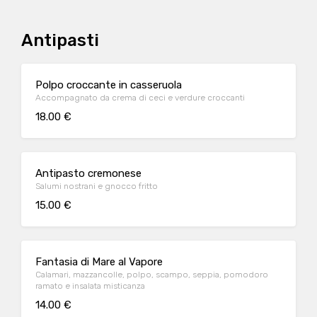
Antipasti
Polpo croccante in casseruola
Accompagnato da crema di ceci e verdure croccanti
18.00 €
Antipasto cremonese
Salumi nostrani e gnocco fritto
15.00 €
Fantasia di Mare al Vapore
Calamari, mazzancolle, polpo, scampo, seppia, pomodoro
ramato e insalata misticanza
14.00 €