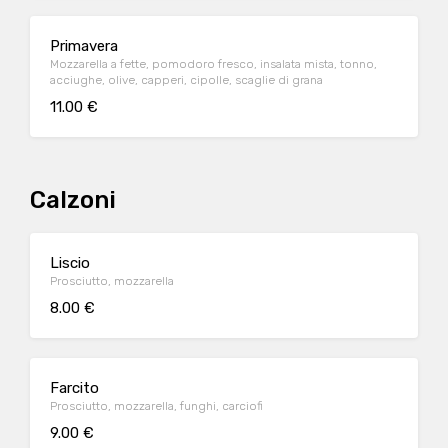
Primavera
Mozzarella a fette, pomodoro fresco, insalata mista, tonno,
acciughe, olive, capperi, cipolle, scaglie di grana
11.00 €
Calzoni
Liscio
Prosciutto, mozzarella
8.00 €
Farcito
Prosciutto, mozzarella, funghi, carciofi
9.00 €