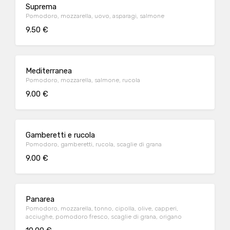
Suprema
Pomodoro, mozzarella, uovo, asparagi, salmone
9.50 €
Mediterranea
Pomodoro, mozzarella, salmone, rucola
9.00 €
Gamberetti e rucola
Pomodoro, gamberetti, rucola, scaglie di grana
9.00 €
Panarea
Pomodoro, mozzarella, tonno, cipolla, olive, capperi,
acciughe, pomodoro fresco, scaglie di grana, origano