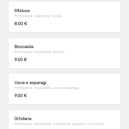
Sfiziosa
Pomodoro, scamorza, rucola
8.00 €
Boscaiola
Pomodoro, mozzarella, porcini
9.50 €
Uova e asparagi
Pomodoro, mozzarella, uovo e asparagi
9.00 €
Ortolana
Pomodoro, mozzarella, melanzane, peperoni, zucchine