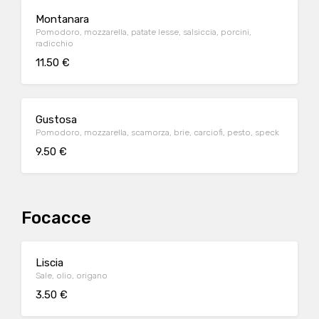
Montanara
Pomodoro, mozzarella, patate lesse, salsiccia, porcini,
radicchio
11.50 €
Gustosa
Pomodoro, mozzarella, scamorza, brie, carciofi, pesto, speck
9.50 €
Focacce
Liscia
Sale, olio, origano
3.50 €