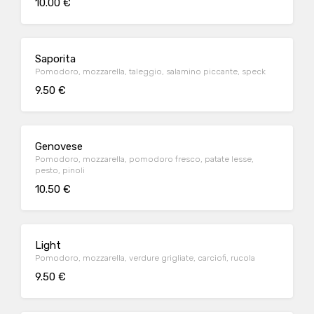
10.00 €
Saporita
Pomodoro, mozzarella, taleggio, salamino piccante, speck
9.50 €
Genovese
Pomodoro, mozzarella, pomodoro fresco, patate lesse,
pesto, pinoli
10.50 €
Light
Pomodoro, mozzarella, verdure grigliate, carciofi, rucola
9.50 €