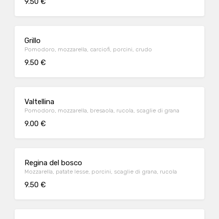
9.50 €
Grillo
Pomodoro, mozzarella, carciofi, porcini, crudo
9.50 €
Valtellina
Pomodoro, mozzarella, bresaola, rucola, scaglie di grana
9.00 €
Regina del bosco
Mozzarella, patate lesse, porcini, scaglie di grana, rucola
9.50 €