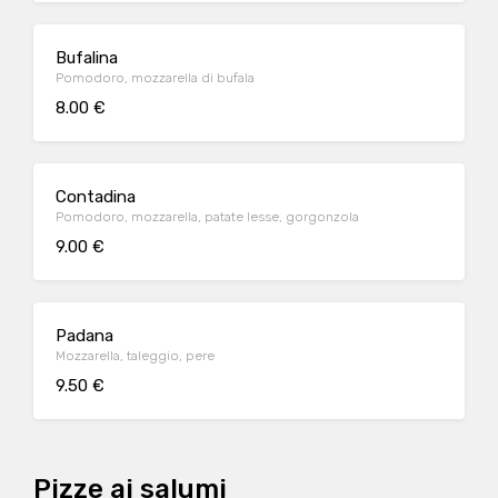
Bufalina
Pomodoro, mozzarella di bufala
8.00 €
Contadina
Pomodoro, mozzarella, patate lesse, gorgonzola
9.00 €
Padana
Mozzarella, taleggio, pere
9.50 €
Pizze ai salumi