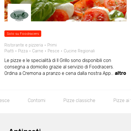
Solo su Foodracers
Ristorante e pizzeria
Primi
Piatti
Pizza
Carne
Pesce
Cucine Regionali
Le pizze e le specialità di Il Grillo sono disponibili con
consegna a domicilio grazie al servizio di Foodracers.
Ordina a Cremona a pranzo e cena dalla nostra App
...
altro
pesce
Contorni
Pizze classiche
Pizze ai