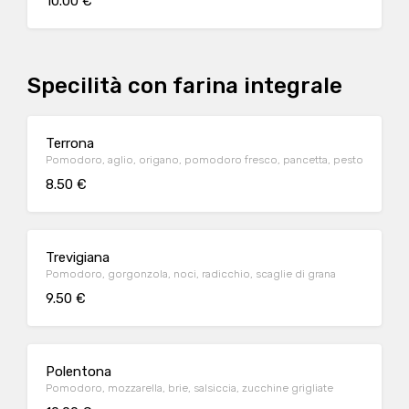
10.00 €
Specilità con farina integrale
Terrona
Pomodoro, aglio, origano, pomodoro fresco, pancetta, pesto
8.50 €
Trevigiana
Pomodoro, gorgonzola, noci, radicchio, scaglie di grana
9.50 €
Polentona
Pomodoro, mozzarella, brie, salsiccia, zucchine grigliate