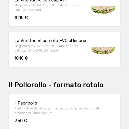
La Viteltonnè con capperi
Magatello EXTRA TENERO, Salsa tonnata,
Lattuga, Capperi
10.10 €
La Viteltonnè con olio EVO al limone
Magatello EXTRA TENERO, Salsa tonnata,
Lattuga, Olio EVO al limone
10.10 €
Il Pollorollo - formato rotolo
Il Papripollo
Filetto di pollo alla paprika, mozzarella, rucola, cipolla
croccante, salsa yogurt
9.50 €