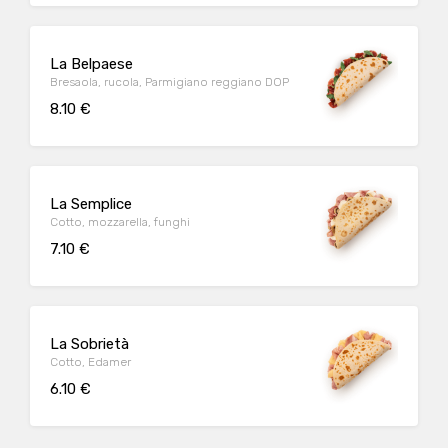
La Belpaese
Bresaola, rucola, Parmigiano reggiano DOP
8.10 €
La Semplice
Cotto, mozzarella, funghi
7.10 €
La Sobrietà
Cotto, Edamer
6.10 €