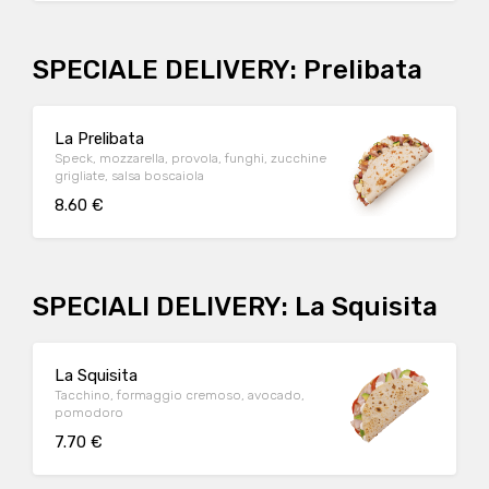
SPECIALE DELIVERY: Prelibata
La Prelibata
Speck, mozzarella, provola, funghi, zucchine
grigliate, salsa boscaiola
8.60 €
SPECIALI DELIVERY: La Squisita
La Squisita
Tacchino, formaggio cremoso, avocado,
pomodoro
7.70 €