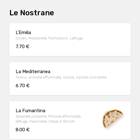
Le Nostrane
L'Emilia
Crudo, Mozzarella, Pomodoro, Lattuga
7.70 €
La Mediterranea
Tonno, provola affumicata, rucola, cipolla croccante
6.70 €
La Fumantina
Spianata piccante, Provola affumicata,
lattuga, maionese, nduja in fiocchi
8.00 €