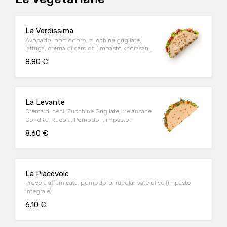
La Verdissima
Avocado, pomodoro, zucchine grigliate,
lattuga, crema di carciofi (impasto khorasan
incluso)
8.80 €
La Levante
Crema di ceci, Zucchine Grigliate, Melanzane
Condite, Rucola, Pomodori, impasto
khorasan incluso
8.60 €
La Piacevole
Provola affumicata, pomodoro, rucola, patè olive (impasto
integrale)
6.10 €