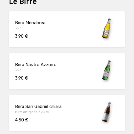
Le Birre
Birra Menabrea
33 cl
3.90 €
Birra Nastro Azzurro
33 cl
3.90 €
Birra San Gabriel chiara
Birra artigianale 33 cl
4.50 €