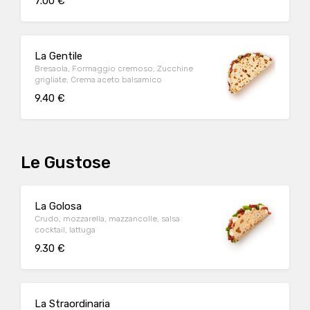
7.00 €
La Gentile
Bresaola, Formaggio cremoso, Zucchine
grigliate, Crema aceto balsamico
9.40 €
Le Gustose
La Golosa
Crudo, mozzarella, mazzancolle, salsa
cocktail, lattuga
9.30 €
La Straordinaria