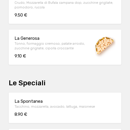
Crudo, Mozzarella di Bufala campana dop, zucchine grigliate,
pomodoro, rucola
9.50 €
La Generosa
Tonno, formaggio cremoso, patate arrosto,
zucchine grigliate, cipolla croccante
9.10 €
Le Speciali
La Spontanea
Tacchino, mozzarella, avocado, lattuga, maionese
8.90 €