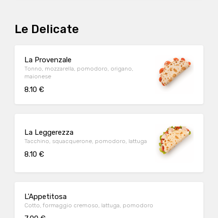
Le Delicate
La Provenzale
Tonno, mozzarella, pomodoro, origano,
maionese
8.10 €
La Leggerezza
Tacchino, squacquerone, pomodoro, lattuga
8.10 €
L'Appetitosa
Cotto, formaggio cremoso, lattuga, pomodoro