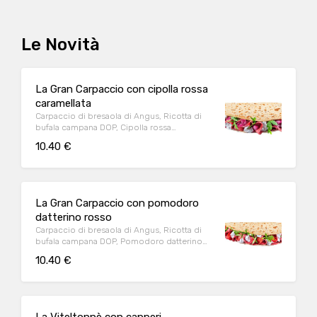
Le Novità
La Gran Carpaccio con cipolla rossa
caramellata
Carpaccio di bresaola di Angus, Ricotta di
bufala campana DOP, Cipolla rossa
caramellata, Rucola
10.40 €
La Gran Carpaccio con pomodoro
datterino rosso
Carpaccio di bresaola di Angus, Ricotta di
bufala campana DOP, Pomodoro datterino
rosso, Rucola
10.40 €