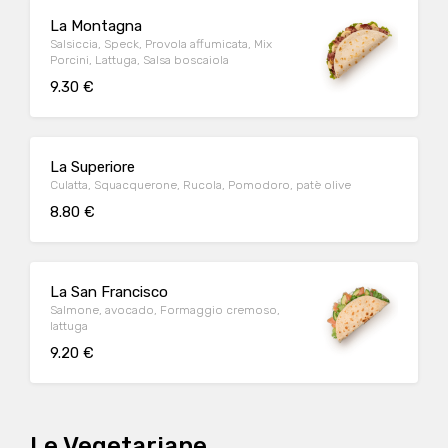
La Montagna
Salsiccia, Speck, Provola affumicata, Mix
Porcini, Lattuga, Salsa boscaiola
9.30 €
La Superiore
Culatta, Squacquerone, Rucola, Pomodoro, patè olive
8.80 €
La San Francisco
Salmone, avocado, Formaggio cremoso,
lattuga
9.20 €
Le Vegetariane