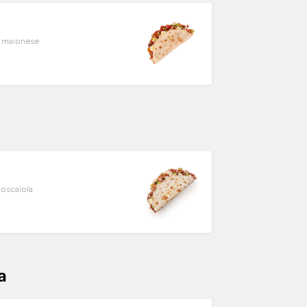
e, maionese
boscaiola
a