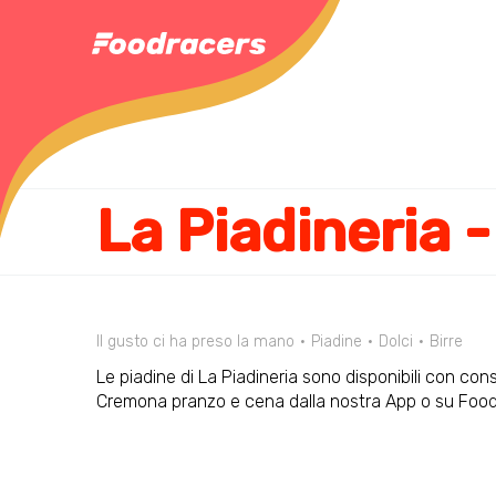
Il gusto ci ha preso la mano
Piadine
Dolci
Birre
Le piadine di La Piadineria sono disponibili con con
Cremona pranzo e cena dalla nostra App o su Foo