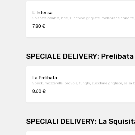
L' Intensa
Spianata calabra, brie, zucchine grigliate, melanzane condit
7.80 €
SPECIALE DELIVERY: Prelibata
La Prelibata
Speck, mozzarella, provola, funghi, zucchine grigliate, salsa 
8.60 €
SPECIALI DELIVERY: La Squisit