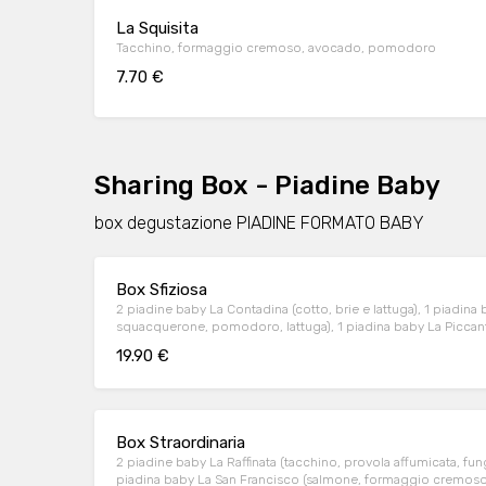
La Squisita
Tacchino, formaggio cremoso, avocado, pomodoro
7.70 €
Sharing Box - Piadine Baby
box degustazione PIADINE FORMATO BABY
Box Sfiziosa
2 piadine baby La Contadina (cotto, brie e lattuga), 1 piadin
squacquerone, pomodoro, lattuga), 1 piadina baby La Piccante 
19.90 €
Box Straordinaria
2 piadine baby La Raffinata (tacchino, provola affumicata, fungh
piadina baby La San Francisco (salmone, formaggio cremoso, 