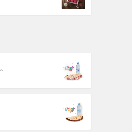
grigliate, melanzane condite,
oco