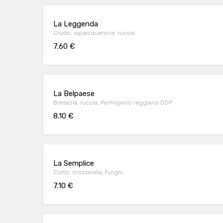
La Leggenda
Crudo, squacquerone, rucola
7.60 €
La Belpaese
Bresaola, rucola, Parmigiano reggiano DOP
8.10 €
La Semplice
Cotto, mozzarella, funghi
7.10 €