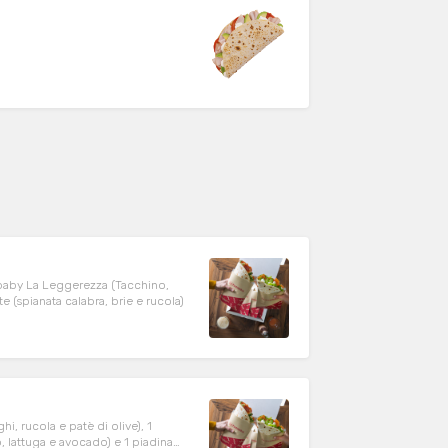
a baby La Leggerezza (Tacchino,
(spianata calabra, brie e rucola)
i, rucola e patè di olive), 1
lattuga e avocado) e 1 piadina