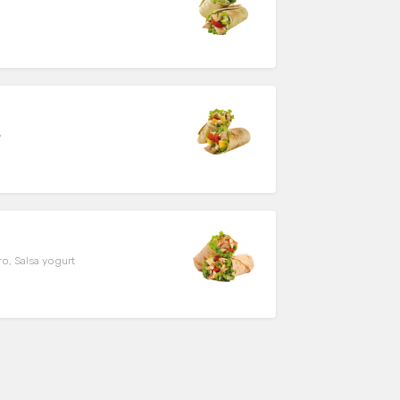
e
o, Salsa yogurt