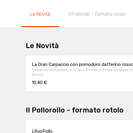
Le Novità
Il Pollorollo - formato rotolo
Le Novità
La Gran Carpaccio con pomodoro datterino ross
Carpaccio di bresaola di Angus, Ricotta di bufala campana 
Rucola
10.40 €
Il Pollorollo - formato rotolo
L'AvoPollo