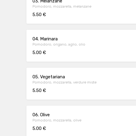
03. Melanzane
Pomodoro, mozzarella, melanzane
5.50 €
04. Marinara
Pomodoro, origano, aglio, olio
5.00 €
05. Vegetariana
Pomodoro, mozzarella, verdure miste
5.50 €
06. Olive
Pomodoro, mozzarella, olive
5.00 €