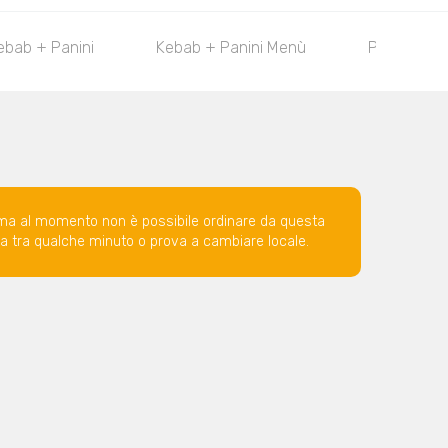
ebab + Panini
Kebab + Panini Menù
Piatti Comp
ma al momento non è possibile ordinare da questa
ova tra qualche minuto o prova a cambiare locale.