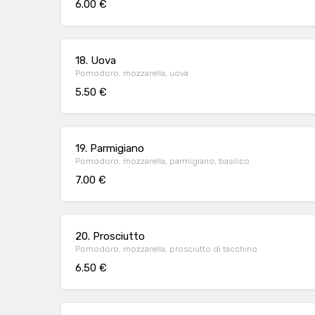
6.00 €
18. Uova
Pomodoro, mozzarella, uova
5.50 €
19. Parmigiano
Pomodoro, mozzarella, parmigiano, basilico
7.00 €
20. Prosciutto
Pomodoro, mozzarella, prosciutto di tacchino
6.50 €