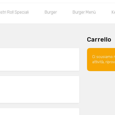
ostri Roll Speciali
Burger
Burger Menù
K
Carrello
Ci scusiamo 
attività, ripr