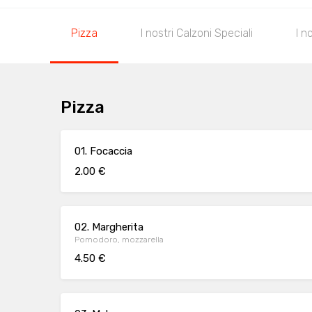
Pizza
I nostri Calzoni Speciali
I n
Pizza
01. Focaccia
2.00 €
02. Margherita
Pomodoro, mozzarella
4.50 €