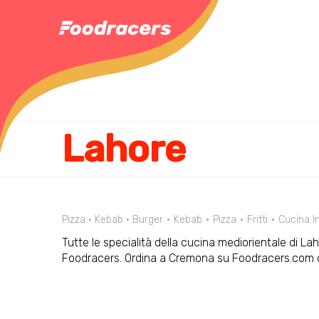
Lahore
Pizza • Kebab • Burger
Kebab
Pizza
Fritti
Cucina I
Tutte le specialità della cucina mediorientale di Laho
Foodracers. Ordina a Cremona su Foodracers.com o 