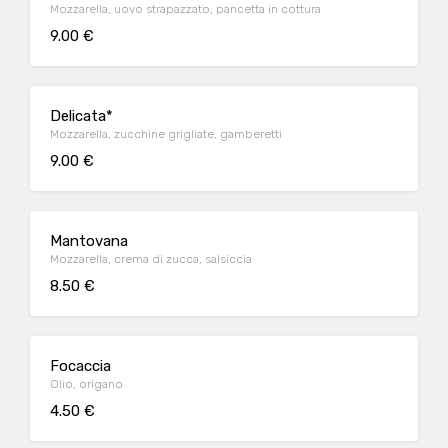
Mozzarella, uovo strapazzato, pancetta in cottura
9.00 €
Delicata*
Mozzarella, zucchine grigliate, gamberetti
9.00 €
Mantovana
Mozzarella, crema di zucca, salsiccia
8.50 €
Focaccia
Olio, origano
4.50 €