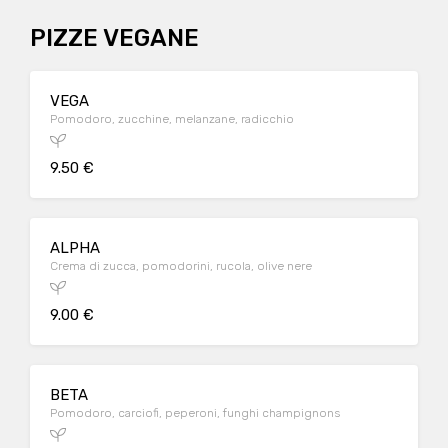
PIZZE VEGANE
VEGA
Pomodoro, zucchine, melanzane, radicchio
9.50 €
ALPHA
Crema di zucca, pomodorini, rucola, olive nere
9.00 €
BETA
Pomodoro, carciofi, peperoni, funghi champignons