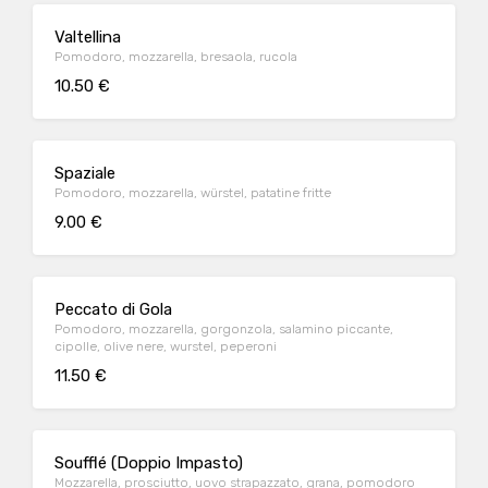
Valtellina
Pomodoro, mozzarella, bresaola, rucola
10.50 €
Spaziale
Pomodoro, mozzarella, würstel, patatine fritte
9.00 €
Peccato di Gola
Pomodoro, mozzarella, gorgonzola, salamino piccante,
cipolle, olive nere, wurstel, peperoni
11.50 €
Soufflé (Doppio Impasto)
Mozzarella, prosciutto, uovo strapazzato, grana, pomodoro