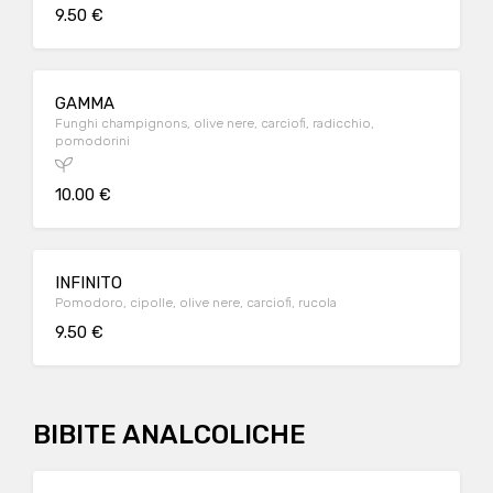
9.50 €
GAMMA
Funghi champignons, olive nere, carciofi, radicchio,
pomodorini
10.00 €
INFINITO
Pomodoro, cipolle, olive nere, carciofi, rucola
9.50 €
BIBITE ANALCOLICHE