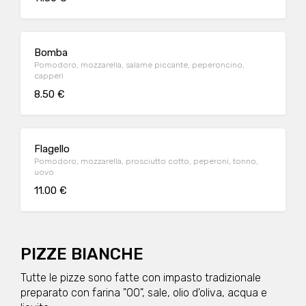
Bomba
Pomodoro, mozzarella, salame piccante, peperoncino,
capperi
8.50 €
Flagello
Pomodoro, mozzarella, prosciutto cotto, peperoni, tonno,
uovo
11.00 €
PIZZE BIANCHE
Tutte le pizze sono fatte con impasto tradizionale
preparato con farina "00", sale, olio d'oliva, acqua e