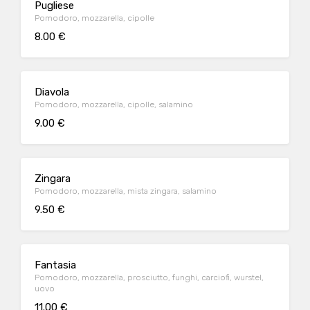
Pugliese
Pomodoro, mozzarella, cipolle
8.00 €
Diavola
Pomodoro, mozzarella, cipolle, salamino
9.00 €
Zingara
Pomodoro, mozzarella, mista zingara, salamino
9.50 €
Fantasia
Pomodoro, mozzarella, prosciutto, funghi, carciofi, wurstel,
uovo
11.00 €