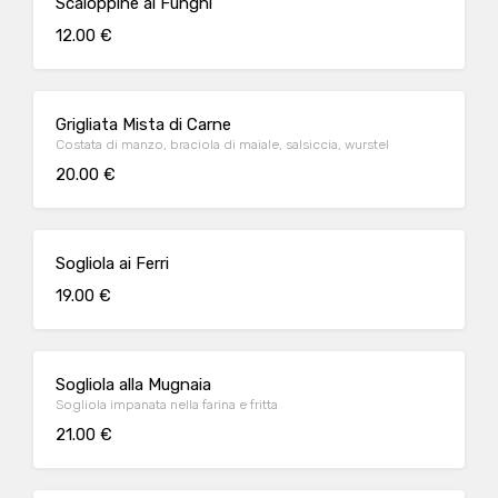
Scaloppine ai Funghi
12.00 €
Grigliata Mista di Carne
Costata di manzo, braciola di maiale, salsiccia, wurstel
20.00 €
Sogliola ai Ferri
19.00 €
Sogliola alla Mugnaia
Sogliola impanata nella farina e fritta
21.00 €