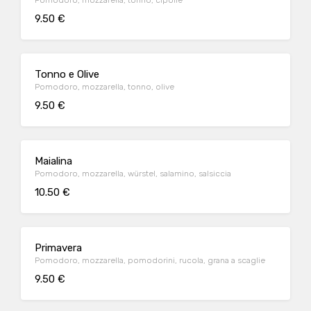
Pomodoro, mozzarella, tonno, cipolle
9.50 €
Tonno e Olive
Pomodoro, mozzarella, tonno, olive
9.50 €
Maialina
Pomodoro, mozzarella, würstel, salamino, salsiccia
10.50 €
Primavera
Pomodoro, mozzarella, pomodorini, rucola, grana a scaglie
9.50 €