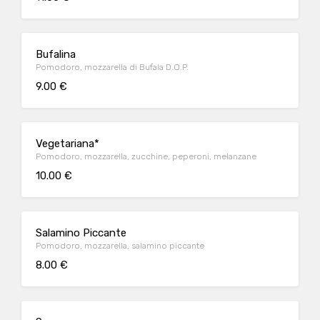
Bufalina
Pomodoro, mozzarella di Bufala D.O.P.
9.00 €
Vegetariana*
Pomodoro, mozzarella, zucchine, peperoni, melanzane
10.00 €
Salamino Piccante
Pomodoro, mozzarella, salamino piccante
8.00 €