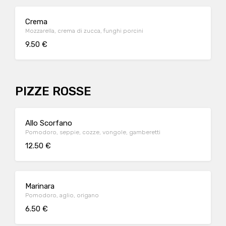
Crema
Mozzarella, crema di zucca, funghi porcini
9.50 €
PIZZE ROSSE
Allo Scorfano
Pomodoro, seppie, cozze, vongole, gamberetti
12.50 €
Marinara
Pomodoro, aglio, origano
6.50 €