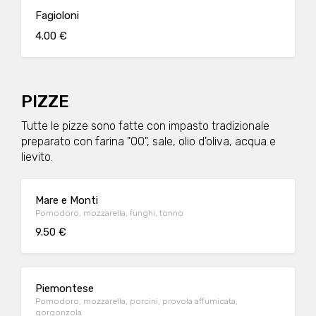
Fagioloni
4.00 €
PIZZE
Tutte le pizze sono fatte con impasto tradizionale
preparato con farina "00", sale, olio d'oliva, acqua e
lievito.
Mare e Monti
Pomodoro, mozzarella, funghi, tonno
9.50 €
Piemontese
Pomodoro, mozzarella, porcini, provola affumicata,
gorgonzola