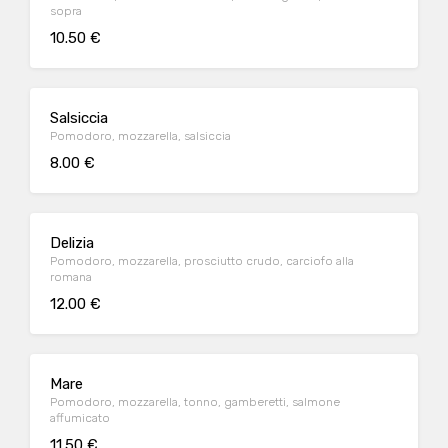
sopra
10.50 €
Salsiccia
Pomodoro, mozzarella, salsiccia
8.00 €
Delizia
Pomodoro, mozzarella, prosciutto crudo, carciofo alla
romana
12.00 €
Mare
Pomodoro, mozzarella, tonno, gamberetti, salmone
affumicato
11.50 €