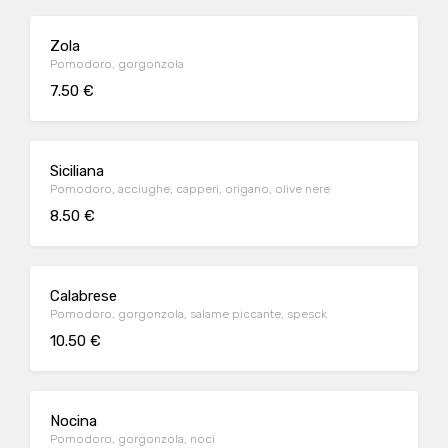
Zola
Pomodoro, gorgonzola
7.50 €
Siciliana
Pomodoro, acciughe, capperi, origano, olive nere
8.50 €
Calabrese
Pomodoro, gorgonzola, salame piccante, spesck
10.50 €
Nocina
Pomodoro, gorgonzola, noci