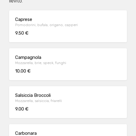
lievito.
Caprese
Pomodorini, bufala, origano, capperi
9.50 €
Campagnola
Mozzarella, brie, speck, funghi
10.00 €
Salsiccia Broccoli
Mozzarella, salsiccia, friarelli
9.00 €
Carbonara