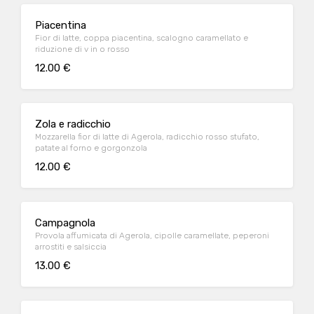
Piacentina
Fior di latte, coppa piacentina, scalogno caramellato e
riduzione di v in o rosso
12.00 €
Zola e radicchio
Mozzarella fior di latte di Agerola, radicchio rosso stufato,
patate al forno e gorgonzola
12.00 €
Campagnola
Provola affumicata di Agerola, cipolle caramellate, peperoni
arrostiti e salsiccia
13.00 €