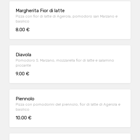
Margherita Fior di latte
Pizza con fior di latte di Agerola, pomodoro san Marzano e
basilico
8.00 €
Diavola
Pomodoro S. Marzano, mozzarella fior di latte e salamino
piccante
9.00 €
Piennolo
Pizza con pomodorini del piennolo, fior di latte di Agerola e
basilico
10.00 €