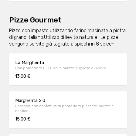
Pizze Gourmet
Pizze con impasto utilizzando farine macinate a pietra
di grano italiano.Utilizzo di lievito naturale . Le pizze
vengono servite già tagliate a spicchi in 8 spicchi.
La Margherita
Con pomodoro BIO Biagi e burrata pugliese di Andria
13.00 €
Margherita 2.0
Focaccia con confettura di pomodoro piccante, burrata e
basilico
15.00 €