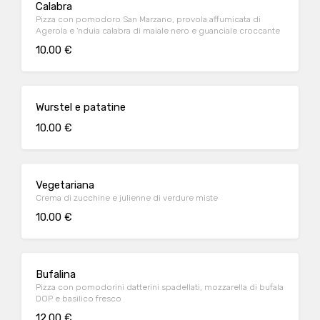
Calabra
Pizza con pomodoro San Marzano, provola affumicata di
Agerola e 'nduia calabra di maiale nero e guanciale croccante
10.00 €
Wurstel e patatine
10.00 €
Vegetariana
Crema di zucchine e julienne di verdure miste
10.00 €
Bufalina
Pizza con pomodorini datterini spadellati, mozzarella di bufala
DOP e basilico fresco
12.00 €