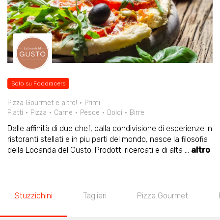
Solo su Foodracers
Pizza Gourmet e altro!
Primi
Piatti
Pizza
Carne
Pesce
Dolci
Birre
Dalle affinità di due chef, dalla condivisione di esperienze in
ristoranti stellati e in piu parti del mondo, nasce la filosofia
della Locanda del Gusto. Prodotti ricercati e di alta
...
altro
Stuzzichini
Taglieri
Pizze Gourmet