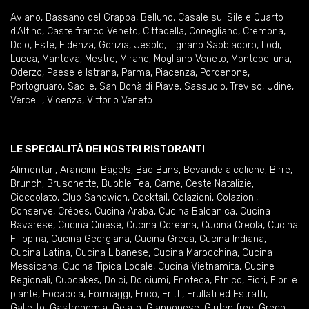
Aviano
,
Bassano del Grappa
,
Belluno
,
Casale sul Sile e Quarto
d'Altino
,
Castelfranco Veneto
,
Cittadella
,
Conegliano
,
Cremona
,
Dolo
,
Este
,
Fidenza
,
Gorizia
,
Jesolo
,
Lignano Sabbiadoro
,
Lodi
,
Lucca
,
Mantova
,
Mestre
,
Mirano
,
Mogliano Veneto
,
Montebelluna
,
Oderzo
,
Paese e Istrana
,
Parma
,
Piacenza
,
Pordenone
,
Portogruaro
,
Sacile
,
San Donà di Piave
,
Sassuolo
,
Treviso
,
Udine
,
Vercelli
,
Vicenza
,
Vittorio Veneto
LE SPECIALITÀ DEI NOSTRI RISTORANTI
Alimentari
,
Arancini
,
Bagels
,
Bao Buns
,
Bevande alcoliche
,
Birre
,
Brunch
,
Bruschette
,
Bubble Tea
,
Carne
,
Ceste Natalizie
,
Cioccolato
,
Club Sandwich
,
Cocktail
,
Colazioni
,
Colazioni
,
Conserve
,
Crêpes
,
Cucina Araba
,
Cucina Balcanica
,
Cucina
Bavarese
,
Cucina Cinese
,
Cucina Coreana
,
Cucina Creola
,
Cucina
Filippina
,
Cucina Georgiana
,
Cucina Greca
,
Cucina Indiana
,
Cucina Latina
,
Cucina Libanese
,
Cucina Marocchina
,
Cucina
Messicana
,
Cucina Tipica Locale
,
Cucina Vietnamita
,
Cucine
Regionali
,
Cupcakes
,
Dolci
,
Dolciumi
,
Enoteca
,
Etnico
,
Fiori
,
Fiori e
piante
,
Focaccia
,
Formaggi
,
Frico
,
Fritti
,
Frullati ed Estratti
,
Galletto
,
Gastronomia
,
Gelato
,
Giapponese
,
Gluten free
,
Greco
,