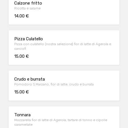
Calzone fritto
Ricotta e salame
14.00 €
Pizza Culatello
Pizza con culatello (nostra selezione) fior di latte di Agerola e
carciofi
15.00 €
Crudo e burrata
Pomodoro S.Marzano, fior di latte, crudo e burrata
15.00 €
Tonnara
Mozzarella fior di latte di Agerola, tartare di tonno e cipolle
caramellate