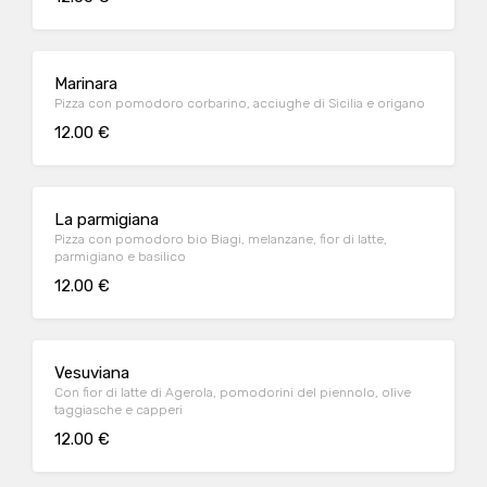
Marinara
Pizza con pomodoro corbarino, acciughe di Sicilia e origano
12.00 €
La parmigiana
Pizza con pomodoro bio Biagi, melanzane, fior di latte,
parmigiano e basilico
12.00 €
Vesuviana
Con fior di latte di Agerola, pomodorini del piennolo, olive
taggiasche e capperi
12.00 €