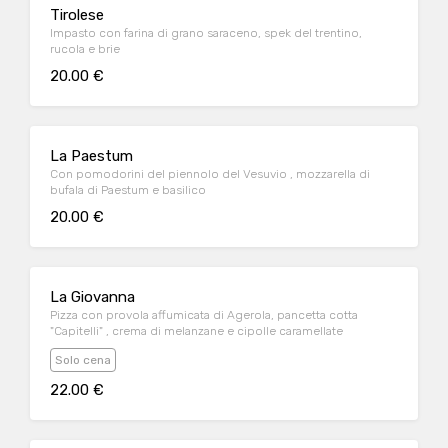
Tirolese
Impasto con farina di grano saraceno, spek del trentino,
rucola e brie
20.00 €
La Paestum
Con pomodorini del piennolo del Vesuvio , mozzarella di
bufala di Paestum e basilico
20.00 €
La Giovanna
Pizza con provola affumicata di Agerola, pancetta cotta
"Capitelli" , crema di melanzane e cipolle caramellate
Solo cena
22.00 €