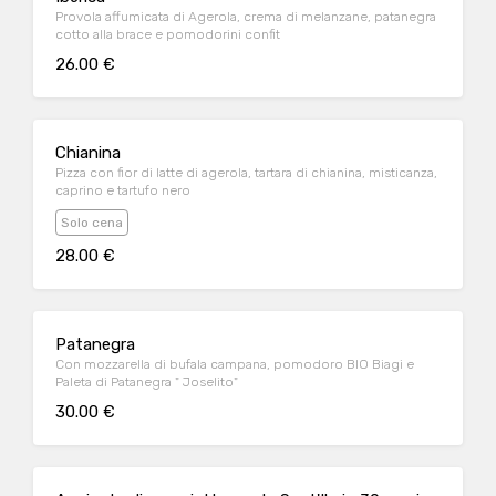
Provola affumicata di Agerola, crema di melanzane, patanegra
cotto alla brace e pomodorini confit
26.00 €
Chianina
Pizza con fior di latte di agerola, tartara di chianina, misticanza,
caprino e tartufo nero
Solo cena
28.00 €
Patanegra
Con mozzarella di bufala campana, pomodoro BIO Biagi e
Paleta di Patanegra " Joselito"
30.00 €