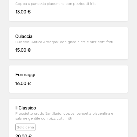
Coppa e pancetta piacentina con pizzicotti fritti
13.00 €
Culaccia
Culaccia "Antica Ardegna" con giardiniera e pizzicotti fritti
15.00 €
Formaggi
16.00 €
Il Classico
Prosciutto crudo Sant'Ilario, coppa, pancetta piacentina e
salame gentile con pizzicotti fritti
Solo cena
20.00 €