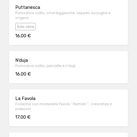
Puttanesca
Pomodoro cotto, olive taggiasche, capperi, acciughe e
origano
Solo cena
16.00 €
N'duja
Pomodoro cotto, pancetta e n'duja
16.00 €
La Favola
Focaccia con mortadella Favola " Palmieri " , crescenza e
pistacchi
17.00 €