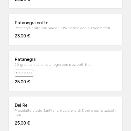
Patanegra cotto
Patanegra cotto alla brace 100% iberico con pizzicotti fritti
23.00 €
Patanegra
90 gr di paletta di patanegra con pizzicotti fritti
Solo cena
25.00 €
Del Re
Prosciutto crudo Sant'Ilario e culatello di Zibello con pizzicotti
fritti
25.00 €