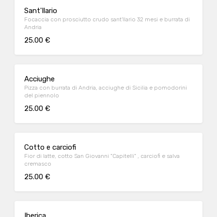
Sant'Ilario
Focaccia con prosciutto crudo sant'Ilario 32 mesi e burrata di
Andria
25.00 €
Acciughe
Pizza con burrata di Andria, acciughe di Sicilia e pomodorini
del piennolo
25.00 €
Cotto e carciofi
Fior di latte, cotto San Giovanni "Capitelli" , carciofi e salva
cremasco
25.00 €
Iberica