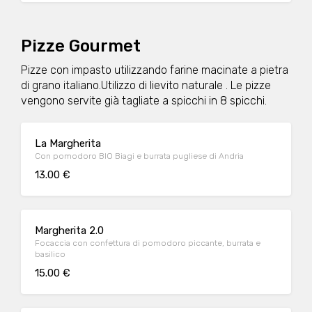
Pizze Gourmet
Pizze con impasto utilizzando farine macinate a pietra
di grano italiano.Utilizzo di lievito naturale . Le pizze
vengono servite già tagliate a spicchi in 8 spicchi.
La Margherita
Con pomodoro BIO Biagi e burrata pugliese di Andria
13.00 €
Margherita 2.0
Focaccia con confettura di pomodoro piccante, burrata e
basilico
15.00 €