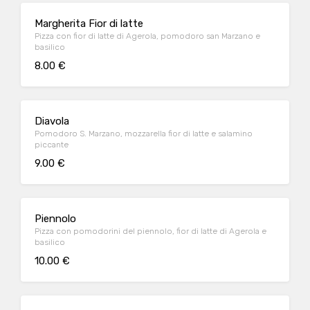
Margherita Fior di latte
Pizza con fior di latte di Agerola, pomodoro san Marzano e
basilico
8.00 €
Diavola
Pomodoro S. Marzano, mozzarella fior di latte e salamino
piccante
9.00 €
Piennolo
Pizza con pomodorini del piennolo, fior di latte di Agerola e
basilico
10.00 €