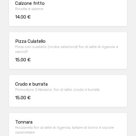
Calzone fritto
Ricotta e salame
14.00 €
Pizza Culatello
Pizza con culatello (nostra selezione) fior di latte di Agerola e
carciofi
15.00 €
Crudo e burrata
Pomodoro S.Marzano, fior di latte, crudo e burrata
15.00 €
Tonnara
Mozzarella fior di latte di Agerola, tartare di tonno e cipolle
caramellate