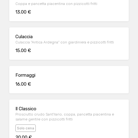
Coppa e pancetta piacentina con pizzicotti fritti
13.00 €
Culaccia
Culaccia "Antica Ardegna" con giardiniera e pizzicotti fritti
15.00 €
Formaggi
16.00 €
Il Classico
Prosciutto crudo Sant'Ilario, coppa, pancetta piacentina e
salame gentile con pizzicotti fritti
Solo cena
20.00 €