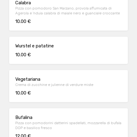
Calabra
Pizza con pomodoro San Marzano, provola affumicata di
Agerola e 'nduia calabra di maiale nero e guanciale croccante
10.00 €
Wurstel e patatine
10.00 €
Vegetariana
Crema di zucchine e julienne di verdure miste
10.00 €
Bufalina
Pizza con pomodorini datterini spadellati, mozzarella di bufala
DOP e basilico fresco
12.00 €