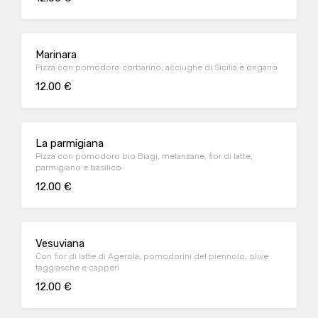
Marinara
Pizza con pomodoro corbarino, acciughe di Sicilia e origano
12.00 €
La parmigiana
Pizza con pomodoro bio Biagi, melanzane, fior di latte,
parmigiano e basilico
12.00 €
Vesuviana
Con fior di latte di Agerola, pomodorini del piennolo, olive
taggiasche e capperi
12.00 €