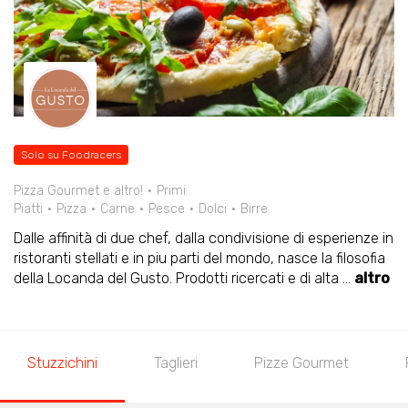
Solo su Foodracers
Pizza Gourmet e altro!
Primi
Piatti
Pizza
Carne
Pesce
Dolci
Birre
Dalle affinità di due chef, dalla condivisione di esperienze in
ristoranti stellati e in piu parti del mondo, nasce la filosofia
della Locanda del Gusto. Prodotti ricercati e di alta
...
altro
Stuzzichini
Taglieri
Pizze Gourmet