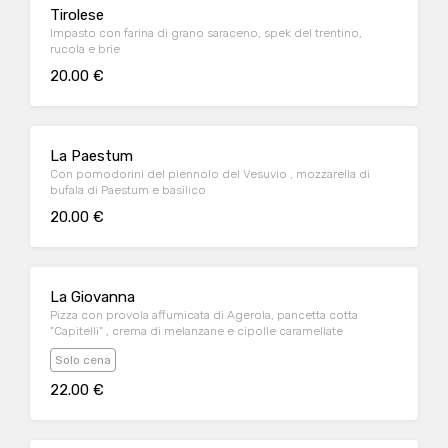
Tirolese
Impasto con farina di grano saraceno, spek del trentino,
rucola e brie
20.00 €
La Paestum
Con pomodorini del piennolo del Vesuvio , mozzarella di
bufala di Paestum e basilico
20.00 €
La Giovanna
Pizza con provola affumicata di Agerola, pancetta cotta
"Capitelli" , crema di melanzane e cipolle caramellate
Solo cena
22.00 €