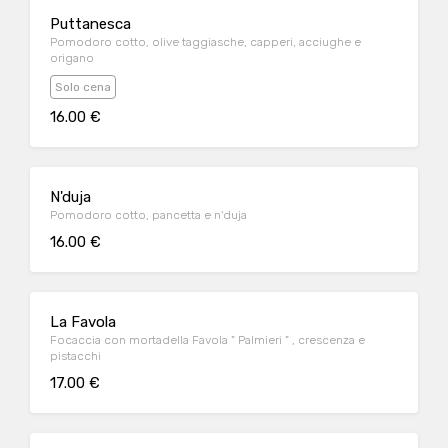
Puttanesca
Pomodoro cotto, olive taggiasche, capperi, acciughe e
origano
Solo cena
16.00 €
N'duja
Pomodoro cotto, pancetta e n'duja
16.00 €
La Favola
Focaccia con mortadella Favola " Palmieri " , crescenza e
pistacchi
17.00 €