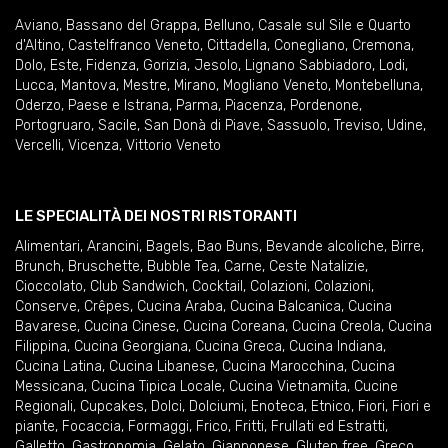
Aviano
,
Bassano del Grappa
,
Belluno
,
Casale sul Sile e Quarto
d'Altino
,
Castelfranco Veneto
,
Cittadella
,
Conegliano
,
Cremona
,
Dolo
,
Este
,
Fidenza
,
Gorizia
,
Jesolo
,
Lignano Sabbiadoro
,
Lodi
,
Lucca
,
Mantova
,
Mestre
,
Mirano
,
Mogliano Veneto
,
Montebelluna
,
Oderzo
,
Paese e Istrana
,
Parma
,
Piacenza
,
Pordenone
,
Portogruaro
,
Sacile
,
San Donà di Piave
,
Sassuolo
,
Treviso
,
Udine
,
Vercelli
,
Vicenza
,
Vittorio Veneto
LE SPECIALITÀ DEI NOSTRI RISTORANTI
Alimentari
,
Arancini
,
Bagels
,
Bao Buns
,
Bevande alcoliche
,
Birre
,
Brunch
,
Bruschette
,
Bubble Tea
,
Carne
,
Ceste Natalizie
,
Cioccolato
,
Club Sandwich
,
Cocktail
,
Colazioni
,
Colazioni
,
Conserve
,
Crêpes
,
Cucina Araba
,
Cucina Balcanica
,
Cucina
Bavarese
,
Cucina Cinese
,
Cucina Coreana
,
Cucina Creola
,
Cucina
Filippina
,
Cucina Georgiana
,
Cucina Greca
,
Cucina Indiana
,
Cucina Latina
,
Cucina Libanese
,
Cucina Marocchina
,
Cucina
Messicana
,
Cucina Tipica Locale
,
Cucina Vietnamita
,
Cucine
Regionali
,
Cupcakes
,
Dolci
,
Dolciumi
,
Enoteca
,
Etnico
,
Fiori
,
Fiori e
piante
,
Focaccia
,
Formaggi
,
Frico
,
Fritti
,
Frullati ed Estratti
,
Galletto
,
Gastronomia
,
Gelato
,
Giapponese
,
Gluten free
,
Greco
,