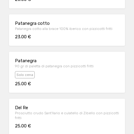
Patanegra cotto
Patanegra cotto alla brace 100% iberico con pizzicotti fritti
23.00 €
Patanegra
90 gr di paletta di patanegra con pizzicotti fritti
Solo cena
25.00 €
Del Re
Prosciutto crudo Sant'Ilario e culatello di Zibello con pizzicotti
fritti
25.00 €