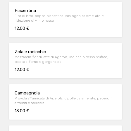
Piacentina
Fior di latte, coppa piacentina, scalogno caramellato e
riduzione di v in o rosso
12.00 €
Zola e radicchio
Mozzarella fior di latte di Agerola, radicchio rosso stufato,
patate al forno e gorgonzola
12.00 €
Campagnola
Provola affumicata di Agerola, cipolle caramellate, peperoni
arrostiti e salsiccia
13.00 €