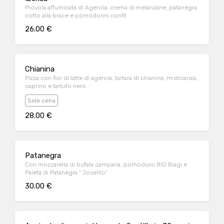
Provola affumicata di Agerola, crema di melanzane, patanegra
cotto alla brace e pomodorini confit
26.00 €
Chianina
Pizza con fior di latte di agerola, tartara di chianina, misticanza,
caprino e tartufo nero
Solo cena
28.00 €
Patanegra
Con mozzarella di bufala campana, pomodoro BIO Biagi e
Paleta di Patanegra " Joselito"
30.00 €