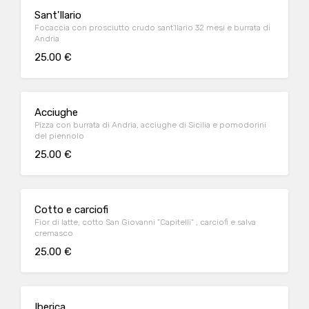
Sant'Ilario
Focaccia con prosciutto crudo sant'Ilario 32 mesi e burrata di
Andria
25.00 €
Acciughe
Pizza con burrata di Andria, acciughe di Sicilia e pomodorini
del piennolo
25.00 €
Cotto e carciofi
Fior di latte, cotto San Giovanni "Capitelli" , carciofi e salva
cremasco
25.00 €
Iberica