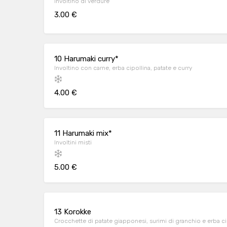
Involtino di verdure
3.00 €
10 Harumaki curry*
Involtino con carne, erba cipollina, patate e curry
4.00 €
11 Harumaki mix*
Involtini misti
5.00 €
13 Korokke
Crocchette di patate giapponesi, surimi di granchio e erba ci