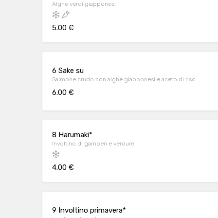
Alghe verdi giapponesi
5.00 €
6 Sake su
Salmone crudo con alghe giapponesi e aceto di riso
6.00 €
8 Harumaki*
Involtino di gamberi e verdure
4.00 €
9 Involtino primavera*