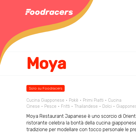
Moya
Solo su Foodracers
Cucina Giapponese
Pokè
Primi Piatti
Cucina
Cinese
Pesce
Fritti
Thailandese
Dolci
Giappone
Moya Restaurant Japanese è uno scorcio di Oriente
ristorante celebra la bontà della cucina giapponese
tradizione per modellare con tocco personale le pre