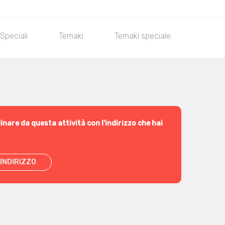
 Speciali
Temaki
Temaki speciale
Onigiri
inare da questa attività con l'indirizzo che hai
INDIRIZZO