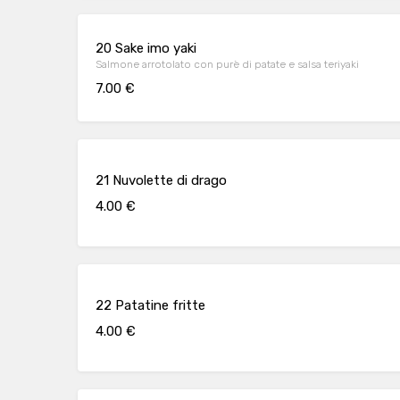
20 Sake imo yaki
Salmone arrotolato con purè di patate e salsa teriyaki
7.00 €
21 Nuvolette di drago
4.00 €
22 Patatine fritte
4.00 €