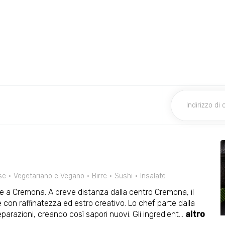
se
Vegetariano e Vegano
Birre
Sushi
Insalate
 a Cremona. A breve distanza dalla centro Cremona, il
 con raffinatezza ed estro creativo. Lo chef parte dalla
parazioni, creando così sapori nuovi. Gli ingredient
...
altro