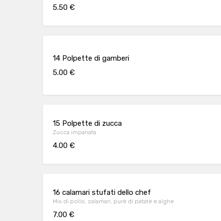
5.50 €
14 Polpette di gamberi
5.00 €
15 Polpette di zucca
Zucca impanata
4.00 €
16 calamari stufati dello chef
Mix di pollo, calamari, purè di patate e alghe
7.00 €