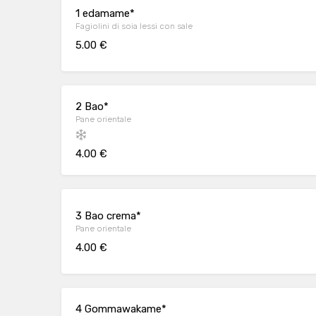
1 edamame*
Fagiolini di soia lessi con sale
5.00 €
2 Bao*
Pane orientale
4.00 €
3 Bao crema*
Pane orientale
4.00 €
4 Gommawakame*