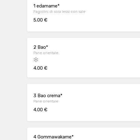
1 edamame*
Fagiolini di soia lessi con sale
5.00 €
2 Bao*
Pane orientale
4.00 €
3 Bao crema*
Pane orientale
4.00 €
4 Gommawakame*