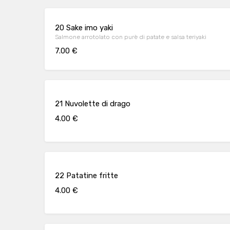
20 Sake imo yaki
Salmone arrotolato con purè di patate e salsa teriyaki
7.00 €
21 Nuvolette di drago
4.00 €
22 Patatine fritte
4.00 €