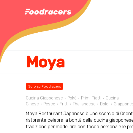
Moya
Solo su Foodracers
Cucina Giapponese
Pokè
Primi Piatti
Cucina
Cinese
Pesce
Fritti
Thailandese
Dolci
Giappone
Moya Restaurant Japanese è uno scorcio di Oriente
ristorante celebra la bontà della cucina giapponese
tradizione per modellare con tocco personale le pre