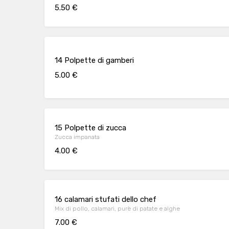
5.50 €
14 Polpette di gamberi
5.00 €
15 Polpette di zucca
Zucca impanata
4.00 €
16 calamari stufati dello chef
Mix di pollo, calamari, purè di patate e alghe
7.00 €