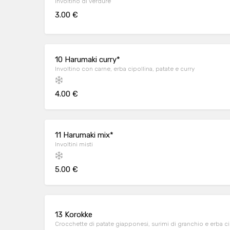
Involtino di verdure
3.00 €
10 Harumaki curry*
Involtino con carne, erba cipollina, patate e curry
4.00 €
11 Harumaki mix*
Involtini misti
5.00 €
13 Korokke
Crocchette di patate giapponesi, surimi di granchio e erba ci