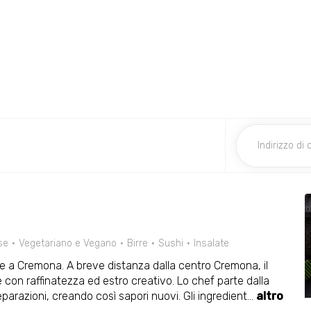
se
Vegetariano e Vegano
Birre
Sushi
Insalate
 a Cremona. A breve distanza dalla centro Cremona, il
 con raffinatezza ed estro creativo. Lo chef parte dalla
parazioni, creando così sapori nuovi. Gli ingredient
...
altro