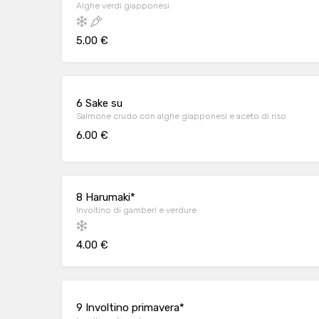
Alghe verdi giapponesi
5.00 €
6 Sake su
Salmone crudo con alghe giapponesi e aceto di riso
6.00 €
8 Harumaki*
Involtino di gamberi e verdure
4.00 €
9 Involtino primavera*