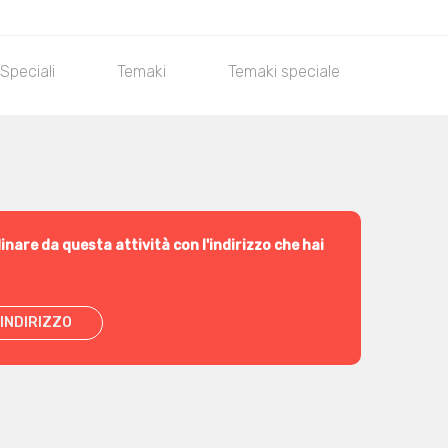
 Speciali
Temaki
Temaki speciale
Onigiri
inare da questa attività con l'indirizzo che hai
INDIRIZZO