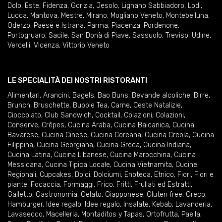
Dolo
,
Este
,
Fidenza
,
Gorizia
,
Jesolo
,
Lignano Sabbiadoro
,
Lodi
,
Lucca
,
Mantova
,
Mestre
,
Mirano
,
Mogliano Veneto
,
Montebelluna
,
Oderzo
,
Paese e Istrana
,
Parma
,
Piacenza
,
Pordenone
,
Portogruaro
,
Sacile
,
San Donà di Piave
,
Sassuolo
,
Treviso
,
Udine
,
Vercelli
,
Vicenza
,
Vittorio Veneto
LE SPECIALITÀ DEI NOSTRI RISTORANTI
Alimentari
,
Arancini
,
Bagels
,
Bao Buns
,
Bevande alcoliche
,
Birre
,
Brunch
,
Bruschette
,
Bubble Tea
,
Carne
,
Ceste Natalizie
,
Cioccolato
,
Club Sandwich
,
Cocktail
,
Colazioni
,
Colazioni
,
Conserve
,
Crêpes
,
Cucina Araba
,
Cucina Balcanica
,
Cucina
Bavarese
,
Cucina Cinese
,
Cucina Coreana
,
Cucina Creola
,
Cucina
Filippina
,
Cucina Georgiana
,
Cucina Greca
,
Cucina Indiana
,
Cucina Latina
,
Cucina Libanese
,
Cucina Marocchina
,
Cucina
Messicana
,
Cucina Tipica Locale
,
Cucina Vietnamita
,
Cucine
Regionali
,
Cupcakes
,
Dolci
,
Dolciumi
,
Enoteca
,
Etnico
,
Fiori
,
Fiori e
piante
,
Focaccia
,
Formaggi
,
Frico
,
Fritti
,
Frullati ed Estratti
,
Galletto
,
Gastronomia
,
Gelato
,
Giapponese
,
Gluten free
,
Greco
,
Hamburger
,
Idee regalo
,
Idee regalo
,
Insalate
,
Kebab
,
Lavanderia
,
Lavasecco
,
Macelleria
,
Montaditos y Tapas
,
Ortofrutta
,
Paella
,