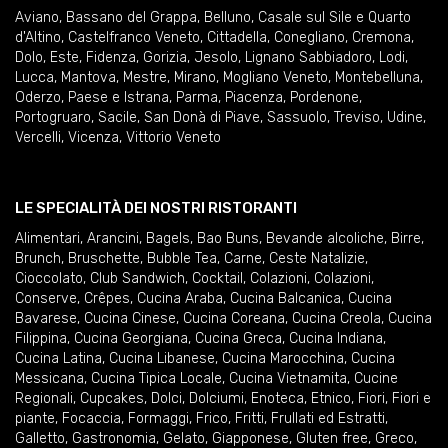
Aviano
,
Bassano del Grappa
,
Belluno
,
Casale sul Sile e Quarto
d'Altino
,
Castelfranco Veneto
,
Cittadella
,
Conegliano
,
Cremona
,
Dolo
,
Este
,
Fidenza
,
Gorizia
,
Jesolo
,
Lignano Sabbiadoro
,
Lodi
,
Lucca
,
Mantova
,
Mestre
,
Mirano
,
Mogliano Veneto
,
Montebelluna
,
Oderzo
,
Paese e Istrana
,
Parma
,
Piacenza
,
Pordenone
,
Portogruaro
,
Sacile
,
San Donà di Piave
,
Sassuolo
,
Treviso
,
Udine
,
Vercelli
,
Vicenza
,
Vittorio Veneto
LE SPECIALITÀ DEI NOSTRI RISTORANTI
Alimentari
,
Arancini
,
Bagels
,
Bao Buns
,
Bevande alcoliche
,
Birre
,
Brunch
,
Bruschette
,
Bubble Tea
,
Carne
,
Ceste Natalizie
,
Cioccolato
,
Club Sandwich
,
Cocktail
,
Colazioni
,
Colazioni
,
Conserve
,
Crêpes
,
Cucina Araba
,
Cucina Balcanica
,
Cucina
Bavarese
,
Cucina Cinese
,
Cucina Coreana
,
Cucina Creola
,
Cucina
Filippina
,
Cucina Georgiana
,
Cucina Greca
,
Cucina Indiana
,
Cucina Latina
,
Cucina Libanese
,
Cucina Marocchina
,
Cucina
Messicana
,
Cucina Tipica Locale
,
Cucina Vietnamita
,
Cucine
Regionali
,
Cupcakes
,
Dolci
,
Dolciumi
,
Enoteca
,
Etnico
,
Fiori
,
Fiori e
piante
,
Focaccia
,
Formaggi
,
Frico
,
Fritti
,
Frullati ed Estratti
,
Galletto
,
Gastronomia
,
Gelato
,
Giapponese
,
Gluten free
,
Greco
,