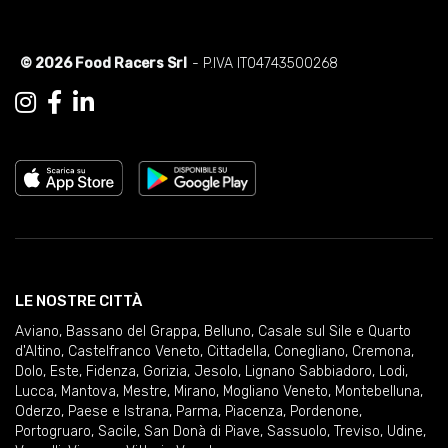
© 2026 Food Racers Srl
- P.IVA IT04743500268
LE NOSTRE CITTÀ
Aviano
,
Bassano del Grappa
,
Belluno
,
Casale sul Sile e Quarto
d'Altino
,
Castelfranco Veneto
,
Cittadella
,
Conegliano
,
Cremona
,
Dolo
,
Este
,
Fidenza
,
Gorizia
,
Jesolo
,
Lignano Sabbiadoro
,
Lodi
,
Lucca
,
Mantova
,
Mestre
,
Mirano
,
Mogliano Veneto
,
Montebelluna
,
Oderzo
,
Paese e Istrana
,
Parma
,
Piacenza
,
Pordenone
,
Portogruaro
,
Sacile
,
San Donà di Piave
,
Sassuolo
,
Treviso
,
Udine
,