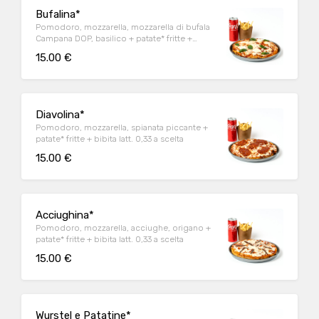
Bufalina*
Pomodoro, mozzarella, mozzarella di bufala
Campana DOP, basilico + patate* fritte +
bibita latt. 0,33 a scelta
15.00 €
Diavolina*
Pomodoro, mozzarella, spianata piccante +
patate* fritte + bibita latt. 0,33 a scelta
15.00 €
Acciughina*
Pomodoro, mozzarella, acciughe, origano +
patate* fritte + bibita latt. 0,33 a scelta
15.00 €
Wurstel e Patatine*