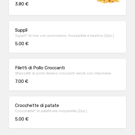
3.80 €
Supplì
Supplì* di riso con pomodoro, mozzarella e basilico (2pz.)
5.00 €
Filetti di Pollo Croccanti
Straccetti di pollo italiano croccanti serviti con maionese
7.00 €
Crocchette di patate
Crocchette* di patate alla mozzarella (2pz.)
5.00 €