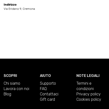
Indirizzo
Via Eridano 9, Cremona
SCOPRI
AIUTO
NOTE LEGALI
Chi siamo
Supporto
Termini e
Lavora con noi
FAQ
condizioni
Blog
Contattaci
Privacy policy
Gift card
Cookies policy