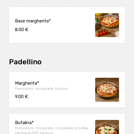
Base margherita*
8.00 €
Padellino
Margherita*
Pomodoro, mozzarella, basilico
9.00 €
Bufalina*
Pomodoro, mozzarella, mozzarella di bufala
Campana DOP, basilico