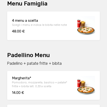
Menu Famiglia
4 menu a scelta
Scegli i menu e indica le bibita nelle note
48.00 €
Padellino Menu
Padellino + patate fritte + bibita
Margherita*
Pomodoro, mozzarella, basilico + patate*
fritte + bibita latt. 0,33 a scelta
14.00 €