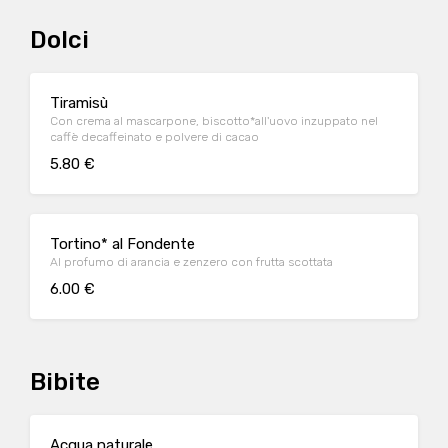
Dolci
Tiramisù
Con crema al mascarpone, biscotto*all'uovo inzuppato nel
caffè decaffeinato e polvere di cacao
5.80 €
Tortino* al Fondente
Al profumo di arancia e zenzero con frutta scottata
6.00 €
Bibite
Acqua naturale