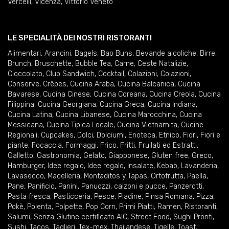
Vercelli
,
Vicenza
,
Vittorio Veneto
LE SPECIALITÀ DEI NOSTRI RISTORANTI
Alimentari
,
Arancini
,
Bagels
,
Bao Buns
,
Bevande alcoliche
,
Birre
,
Brunch
,
Bruschette
,
Bubble Tea
,
Carne
,
Ceste Natalizie
,
Cioccolato
,
Club Sandwich
,
Cocktail
,
Colazioni
,
Colazioni
,
Conserve
,
Crêpes
,
Cucina Araba
,
Cucina Balcanica
,
Cucina
Bavarese
,
Cucina Cinese
,
Cucina Coreana
,
Cucina Creola
,
Cucina
Filippina
,
Cucina Georgiana
,
Cucina Greca
,
Cucina Indiana
,
Cucina Latina
,
Cucina Libanese
,
Cucina Marocchina
,
Cucina
Messicana
,
Cucina Tipica Locale
,
Cucina Vietnamita
,
Cucine
Regionali
,
Cupcakes
,
Dolci
,
Dolciumi
,
Enoteca
,
Etnico
,
Fiori
,
Fiori e
piante
,
Focaccia
,
Formaggi
,
Frico
,
Fritti
,
Frullati ed Estratti
,
Galletto
,
Gastronomia
,
Gelato
,
Giapponese
,
Gluten free
,
Greco
,
Hamburger
,
Idee regalo
,
Idee regalo
,
Insalate
,
Kebab
,
Lavanderia
,
Lavasecco
,
Macelleria
,
Montaditos y Tapas
,
Ortofrutta
,
Paella
,
Pane
,
Panificio
,
Panini
,
Panuozzi, calzoni e pucce
,
Panzerotti
,
Pasta fresca
,
Pasticceria
,
Pesce
,
Piadine
,
Pinsa Romana
,
Pizza
,
Pokè
,
Polenta
,
Polpette
,
Pop Corn
,
Primi Piatti
,
Ramen
,
Ristoranti
,
Salumi
,
Senza Glutine certificato AIC
,
Street Food
,
Sughi Pronti
,
Sushi
,
Tacos
,
Taglieri
,
Tex-mex
,
Thailandese
,
Tigelle
,
Toast
,