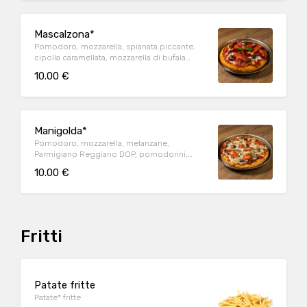
Mascalzona*
Pomodoro, mozzarella, spianata piccante,
cipolla caramellata, mozzarella di bufala
Campana DOP, basilico
10.00 €
Manigolda*
Pomodoro, mozzarella, melanzane,
Parmigiano Reggiano DOP, pomodorini,
basilico, origano
10.00 €
Fritti
Patate fritte
Patate* fritte