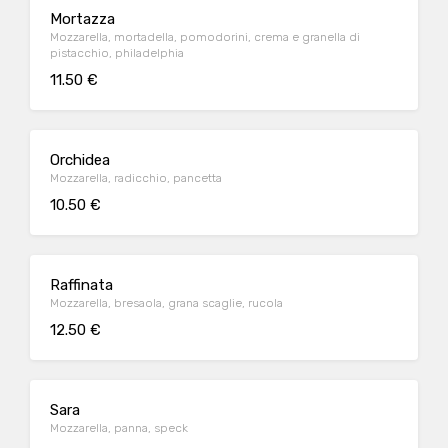
Mortazza
Mozzarella, mortadella, pomodorini, crema e granella di
pistacchio, philadelphia
11.50 €
Orchidea
Mozzarella, radicchio, pancetta
10.50 €
Raffinata
Mozzarella, bresaola, grana scaglie, rucola
12.50 €
Sara
Mozzarella, panna, speck