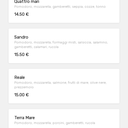
Quattro mari
Pomodoro, mozzarella, gamberetti, seppia, cozze, tonno
14.50 €
Sandro
Pomodoro, mozzarella, formaggi misti, salsiccia, salamino,
gamberetti, calamari, rucola
15.50 €
Reale
Pomodoro, mozzarella, salmone, frutti di mare, olive nere,
prezzemolo
15.00 €
Terra Mare
Pomodoro, mozzarella, porcini, gamberetti, rucola