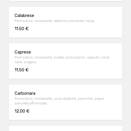
Calabrese
Pomodoro, mozzarella, salamino piccante, nduja
11.50 €
Caprese
Pomodoro, mozzarella, bufala, pomodorini, capperi, olive
nere, origano
11.50 €
Carbonara
Pomodoro, mozzarella, uova sbattute, pecorino, pepe,
pancetta affumicata
12.00 €