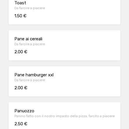
Toast
Da farcire a piacere
1.50 €
Pane ai cereali
Da farcire a piacere
2.00 €
Pane hamburger xxl
Da farcire a piacere
2.00 €
Panuozzo
Panino fatto con il nostro impasto della pizza, farcito a piacere
2.50 €