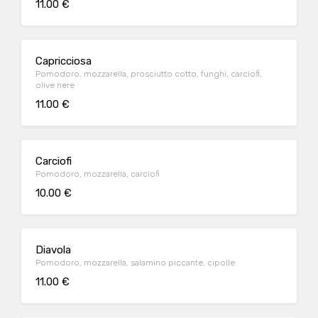
11.00 €
Capricciosa
Pomodoro, mozzarella, prosciutto cotto, funghi, carciofi,
olive nere
11.00 €
Carciofi
Pomodoro, mozzarella, carciofi
10.00 €
Diavola
Pomodoro, mozzarella, salamino piccante, cipolle
11.00 €