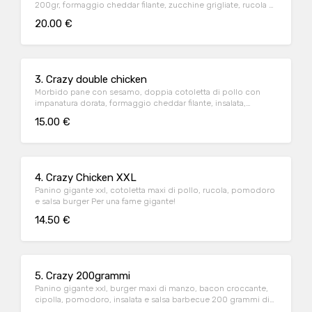
200gr, formaggio cheddar filante, zucchine grigliate, rucola e
salsa burger Per una fame doppia!
20.00 €
3. Crazy double chicken
Morbido pane con sesamo, doppia cotoletta di pollo con
impanatura dorata, formaggio cheddar filante, insalata,
pomodoro e maionese Per una fame doppia E dorata!
15.00 €
4. Crazy Chicken XXL
Panino gigante xxl, cotoletta maxi di pollo, rucola, pomodoro
e salsa burger Per una fame gigante!
14.50 €
5. Crazy 200grammi
Panino gigante xxl, burger maxi di manzo, bacon croccante,
cipolla, pomodoro, insalata e salsa barbecue 200 grammi di
gusto!