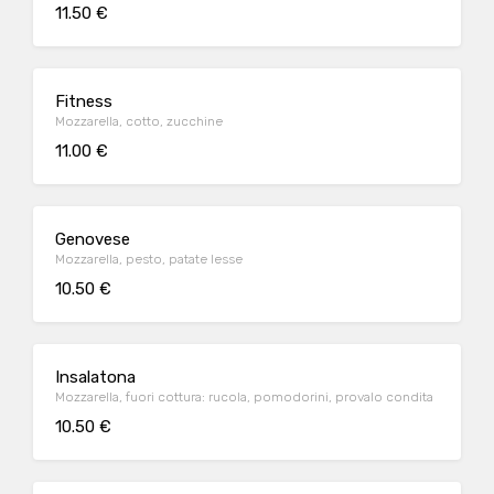
11.50 €
Fitness
Mozzarella, cotto, zucchine
11.00 €
Genovese
Mozzarella, pesto, patate lesse
10.50 €
Insalatona
Mozzarella, fuori cottura: rucola, pomodorini, provalo condita
10.50 €