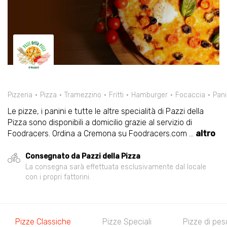
Pizzeria
Pizza
Tramezzino
Fritti
Hamburger
Focaccia
Pani
Le pizze, i panini e tutte le altre specialità di Pazzi della
Pizza sono disponibili a domicilio grazie al servizio di
Foodracers. Ordina a Cremona su Foodracers.com
...
altro
Consegnato da Pazzi della Pizza
La consegna sarà effettuata esclusivamente dal locale
con i propri fattorini.
Pizze Classiche
Pizze Speciali
Pizze di pe