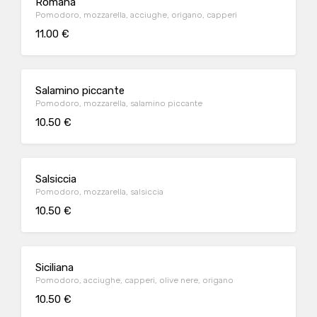
Romana
Pomodoro, mozzarella, acciughe, origano, capperi
11.00 €
Salamino piccante
Pomodoro, mozzarella, salamino piccante
10.50 €
Salsiccia
Pomodoro, mozzarella, salsiccia
10.50 €
Siciliana
Pomodoro, acciughe, capperi, olive nere, origano
10.50 €