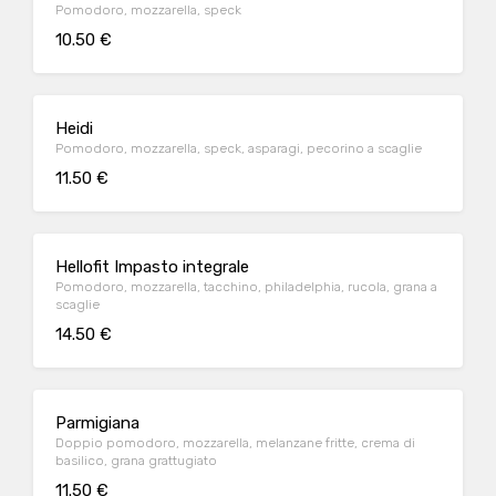
Pomodoro, mozzarella, speck
10.50 €
Heidi
Pomodoro, mozzarella, speck, asparagi, pecorino a scaglie
11.50 €
Hellofit Impasto integrale
Pomodoro, mozzarella, tacchino, philadelphia, rucola, grana a
scaglie
14.50 €
Parmigiana
Doppio pomodoro, mozzarella, melanzane fritte, crema di
basilico, grana grattugiato
11.50 €