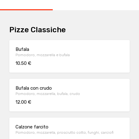
Pizze Classiche
Bufala
Pomodoro, mozzarella e bufala
10.50 €
Bufala con crudo
Pomodoro, mozzarella, bufala, crudo
12.00 €
Calzone farcito
Pomodoro, mozzarella, prosciutto cotto, funghi, carciofi