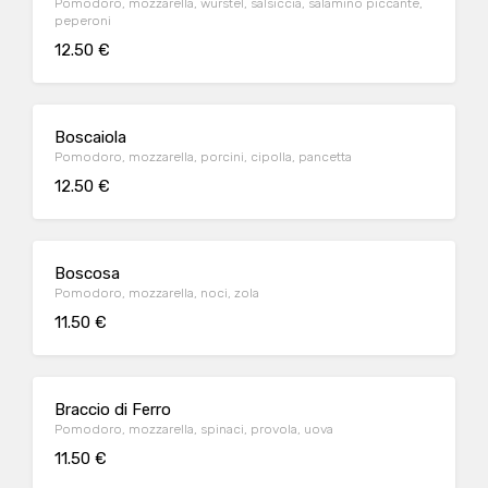
Pomodoro, mozzarella, wurstel, salsiccia, salamino piccante,
peperoni
12.50 €
Boscaiola
Pomodoro, mozzarella, porcini, cipolla, pancetta
12.50 €
Boscosa
Pomodoro, mozzarella, noci, zola
11.50 €
Braccio di Ferro
Pomodoro, mozzarella, spinaci, provola, uova
11.50 €