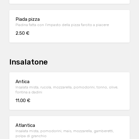
Piada pizza
Piadina fatta con l'impasto della pizza farcito a piacere
2.50 €
Insalatone
Antica
Insalata mista, rucola, mozzarella, pomodorini, tonno, olive,
fontina a dadini
11.00 €
Atlantica
Insalata mista, pomodorini, mais, mozzarella, gamberetti,
polpa di granchio