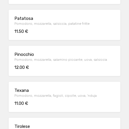
Patatosa
Pomodoro, mozzarella, salsiccia, patatine fritte
11.50 €
Pinocchio
Pomodoro, mozzarella, salamino piccante, uova, salsiccia
12.00 €
Texana
Pomodoro, mozzarella, fagioli, cipolle, uova, 'nduja
11.00 €
Tirolese