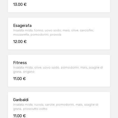
13.00 €
Esagerata
Insalata mista, tonno, uovo sodo, mais, olive, carciofini,
mozzarella, pomodorini, provola
12.00 €
Fitness
Insalata mista, olive, uovo sodo, pomodorini, mais, scaglie di
grana, origano
11.00 €
Garibaldi
Insalata mista, rucola, carote, pomodorini, mais, scaglie di
grana, prosciutto cotto
11.00 €