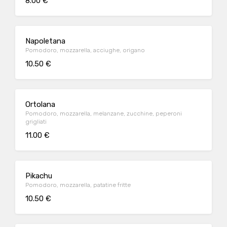
8.00 €
Napoletana
Pomodoro, mozzarella, acciughe, origano
10.50 €
Ortolana
Pomodoro, mozzarella, melanzane, zucchine, peperoni
grigliati
11.00 €
Pikachu
Pomodoro, mozzarella, patatine fritte
10.50 €