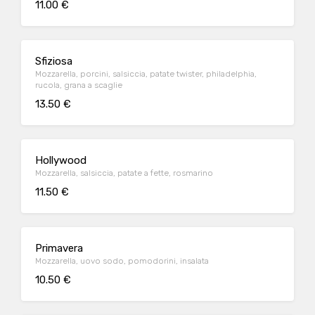
11.00 €
Sfiziosa
Mozzarella, porcini, salsiccia, patate twister, philadelphia,
rucola, grana a scaglie
13.50 €
Hollywood
Mozzarella, salsiccia, patate a fette, rosmarino
11.50 €
Primavera
Mozzarella, uovo sodo, pomodorini, insalata
10.50 €