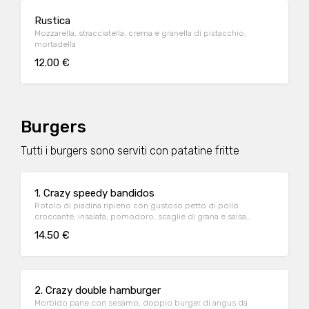
Rustica
Mozzarella, stracciatella, crema e granella di pistacchio,
mortadella
12.00 €
Burgers
Tutti i burgers sono serviti con patatine fritte
1. Crazy speedy bandidos
Rotolo di piadina ripieno con gustoso petto di pollo
croccante, insalata, pomodoro, scaglie di grana e salsa
messicana piccante Solo per veri banditi!
14.50 €
2. Crazy double hamburger
Morbido pane con sesamo, doppio burger di angus da