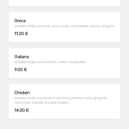
Greca
Insalata mista, provola, uovo sodo, mozzarella, tonno, origano
11.00 €
Italiana
Insalata mista, pomodorini, mais, mozzarella
9.00 €
Chicken
Insalata mista, zucchine e carote a julienne, pollo grigliata,
maionese, cubetti di pane tostato
14.00 €