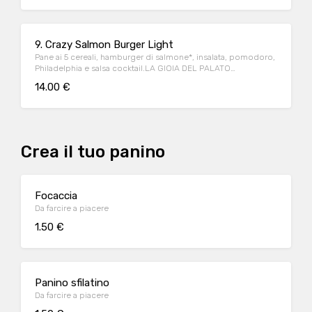
9. Crazy Salmon Burger Light
Pane ai 5 cereali, hamburger di salmone*, insalata, pomodoro,
Philadelphia e salsa cocktail.LA GIOIA DEL PALATO
RAFFINATO!
14.00 €
Crea il tuo panino
Focaccia
Da farcire a piacere
1.50 €
Panino sfilatino
Da farcire a piacere