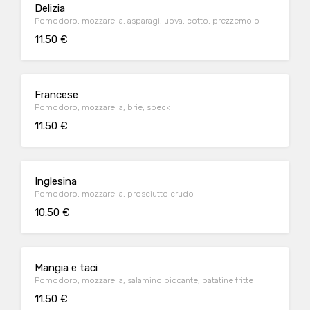
Delizia
Pomodoro, mozzarella, asparagi, uova, cotto, prezzemolo
11.50 €
Francese
Pomodoro, mozzarella, brie, speck
11.50 €
Inglesina
Pomodoro, mozzarella, prosciutto crudo
10.50 €
Mangia e taci
Pomodoro, mozzarella, salamino piccante, patatine fritte
11.50 €