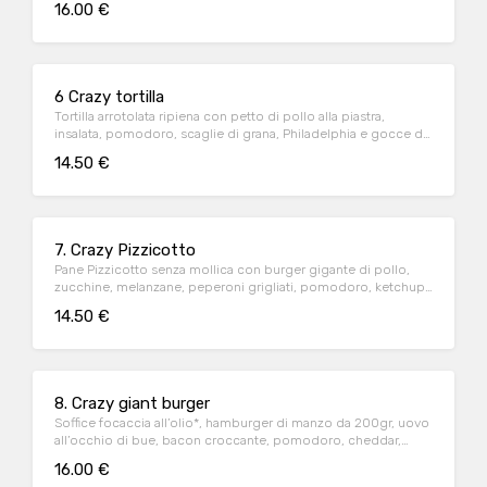
16.00 €
6 Crazy tortilla
Tortilla arrotolata ripiena con petto di pollo alla piastra,
insalata, pomodoro, scaglie di grana, Philadelphia e gocce di
tabasco Il sapore autentico del Messico!
14.50 €
7. Crazy Pizzicotto
Pane Pizzicotto senza mollica con burger gigante di pollo,
zucchine, melanzane, peperoni grigliati, pomodoro, ketchup
e insalata Particolarità e gusto!
14.50 €
8. Crazy giant burger
Soffice focaccia all’olio*, hamburger di manzo da 200gr, uovo
all’occhio di bue, bacon croccante, pomodoro, cheddar,
rucola e maionese.AUTENTICO PANINO ALLA BISMARK!
16.00 €