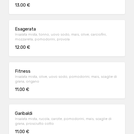
13.00 €
Esagerata
Insalata mista, tonno, uovo sodo, mais, olive, carciofini,
mozzarella, pomodorini, provola
12.00 €
Fitness
Insalata mista, olive, uovo sodo, pomodorini, mais, scaglie di
grana, origano
11.00 €
Garibaldi
Insalata mista, rucola, carote, pomodorini, mais, scaglie di
grana, prosciutto cotto
11.00 €