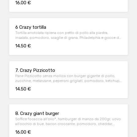
16.00 €
6 Crazy tortilla
Tortilla arrotolata ripiena con petto di pollo alla piastra,
insalata, pomodoro, scaglie di grana, Philadelphia e gocce di
tabasco Il sapore autentico del Messico!
14.50 €
7. Crazy Pizzicotto
Pane Pizzicotto senza mollica con burger gigante di pollo,
zucchine, melanzane, peperoni grigliati, pomodoro, ketchup
e insalata Particolarità e gusto!
14.50 €
8. Crazy giant burger
Soffice focaccia all’olio*, hamburger di manzo da 200gr, uovo
all’occhio di bue, bacon croccante, pomodoro, cheddar,
rucola e maionese.AUTENTICO PANINO ALLA BISMARK!
16.00 €