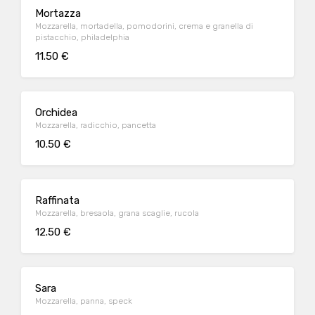
Mortazza
Mozzarella, mortadella, pomodorini, crema e granella di
pistacchio, philadelphia
11.50 €
Orchidea
Mozzarella, radicchio, pancetta
10.50 €
Raffinata
Mozzarella, bresaola, grana scaglie, rucola
12.50 €
Sara
Mozzarella, panna, speck