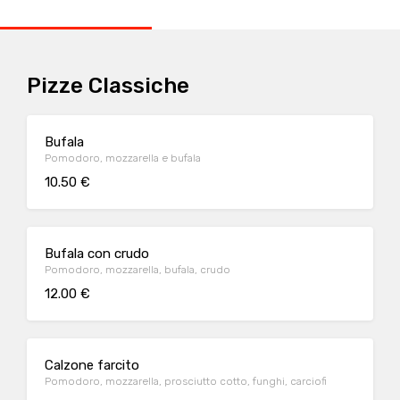
Pizze Classiche
Bufala
Pomodoro, mozzarella e bufala
10.50 €
Bufala con crudo
Pomodoro, mozzarella, bufala, crudo
12.00 €
Calzone farcito
Pomodoro, mozzarella, prosciutto cotto, funghi, carciofi