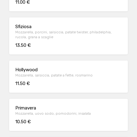
11.00 €
Sfiziosa
Mozzarella, porcini, salsiccia, patate twister, philadelphia,
rucola, grana a scaglie
13.50 €
Hollywood
Mozzarella, salsiccia, patate a fette, rosmarino
11.50 €
Primavera
Mozzarella, uovo sodo, pomodorini, insalata
10.50 €