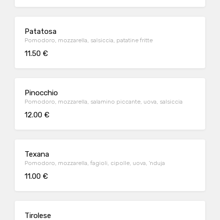
Patatosa
Pomodoro, mozzarella, salsiccia, patatine fritte
11.50 €
Pinocchio
Pomodoro, mozzarella, salamino piccante, uova, salsiccia
12.00 €
Texana
Pomodoro, mozzarella, fagioli, cipolle, uova, 'nduja
11.00 €
Tirolese