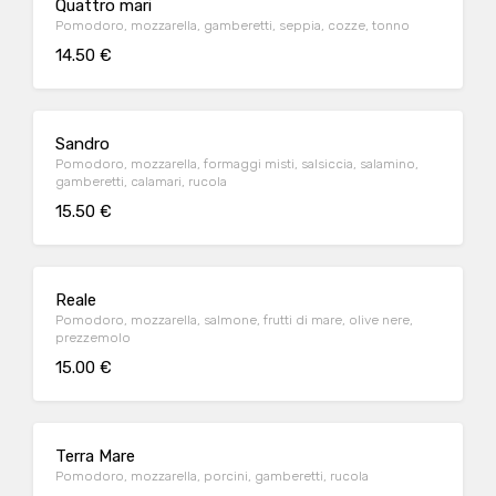
Quattro mari
Pomodoro, mozzarella, gamberetti, seppia, cozze, tonno
14.50 €
Sandro
Pomodoro, mozzarella, formaggi misti, salsiccia, salamino,
gamberetti, calamari, rucola
15.50 €
Reale
Pomodoro, mozzarella, salmone, frutti di mare, olive nere,
prezzemolo
15.00 €
Terra Mare
Pomodoro, mozzarella, porcini, gamberetti, rucola