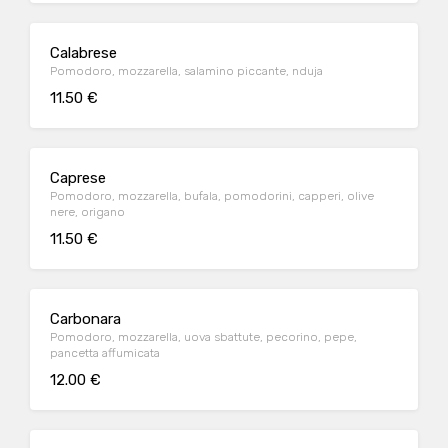
Calabrese
Pomodoro, mozzarella, salamino piccante, nduja
11.50 €
Caprese
Pomodoro, mozzarella, bufala, pomodorini, capperi, olive
nere, origano
11.50 €
Carbonara
Pomodoro, mozzarella, uova sbattute, pecorino, pepe,
pancetta affumicata
12.00 €