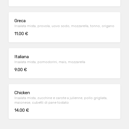
Greca
Insalata mista, provola, uovo sodo, mozzarella, tonno, origano
11.00 €
Italiana
Insalata mista, pomodorini, mais, mozzarella
9.00 €
Chicken
Insalata mista, zucchine e carote a julienne, pollo grigliata,
maionese, cubetti di pane tostato
14.00 €