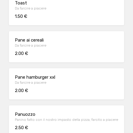
Toast
Da farcire a piacere
1.50 €
Pane ai cereali
Da farcire a piacere
2.00 €
Pane hamburger xxl
Da farcire a piacere
2.00 €
Panuozzo
Panino fatto con il nostro impasto della pizza, farcito a piacere
2.50 €