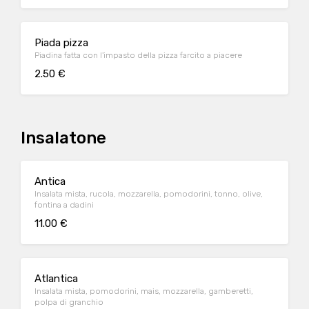
Piada pizza
Piadina fatta con l'impasto della pizza farcito a piacere
2.50 €
Insalatone
Antica
Insalata mista, rucola, mozzarella, pomodorini, tonno, olive,
fontina a dadini
11.00 €
Atlantica
Insalata mista, pomodorini, mais, mozzarella, gamberetti,
polpa di granchio