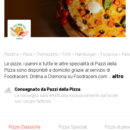
Pizzeria
Pizza
Tramezzino
Fritti
Hamburger
Focaccia
Pani
Le pizze, i panini e tutte le altre specialità di Pazzi della
Pizza sono disponibili a domicilio grazie al servizio di
Foodracers. Ordina a Cremona su Foodracers.com
...
altro
Consegnato da Pazzi della Pizza
La consegna sarà effettuata esclusivamente dal locale
con i propri fattorini.
Pizze Classiche
Pizze Speciali
Pizze di pe