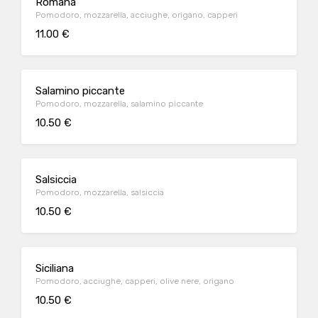
Romana
Pomodoro, mozzarella, acciughe, origano, capperi
11.00 €
Salamino piccante
Pomodoro, mozzarella, salamino piccante
10.50 €
Salsiccia
Pomodoro, mozzarella, salsiccia
10.50 €
Siciliana
Pomodoro, acciughe, capperi, olive nere, origano
10.50 €