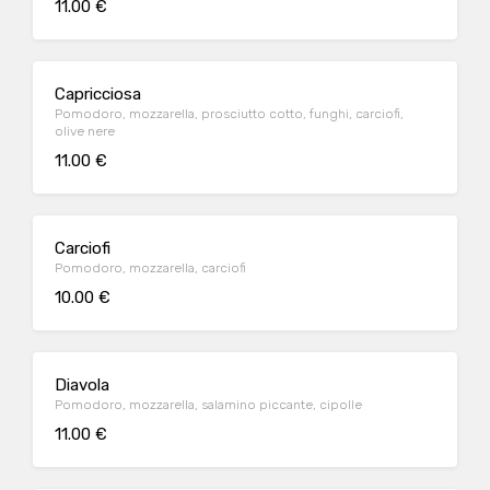
11.00 €
Capricciosa
Pomodoro, mozzarella, prosciutto cotto, funghi, carciofi,
olive nere
11.00 €
Carciofi
Pomodoro, mozzarella, carciofi
10.00 €
Diavola
Pomodoro, mozzarella, salamino piccante, cipolle
11.00 €