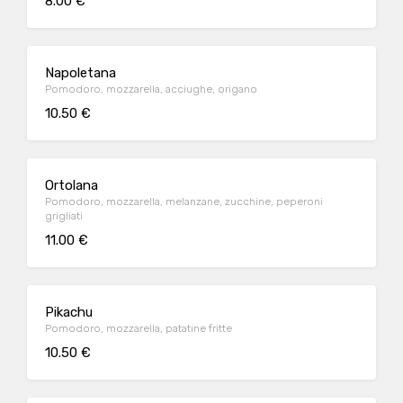
8.00 €
Napoletana
Pomodoro, mozzarella, acciughe, origano
10.50 €
Ortolana
Pomodoro, mozzarella, melanzane, zucchine, peperoni
grigliati
11.00 €
Pikachu
Pomodoro, mozzarella, patatine fritte
10.50 €