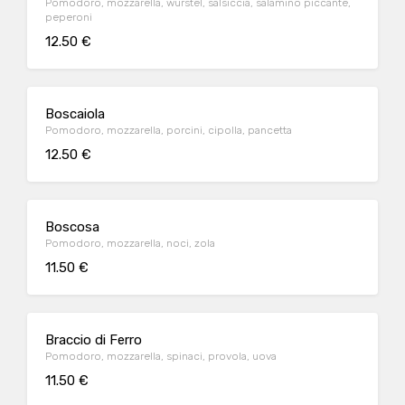
Pomodoro, mozzarella, wurstel, salsiccia, salamino piccante,
peperoni
12.50 €
Boscaiola
Pomodoro, mozzarella, porcini, cipolla, pancetta
12.50 €
Boscosa
Pomodoro, mozzarella, noci, zola
11.50 €
Braccio di Ferro
Pomodoro, mozzarella, spinaci, provola, uova
11.50 €