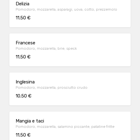
Delizia
Pomodoro, mozzarella, asparagi, uova, cotto, prezzemolo
11.50 €
Francese
Pomodoro, mozzarella, brie, speck
11.50 €
Inglesina
Pomodoro, mozzarella, prosciutto crudo
10.50 €
Mangia e taci
Pomodoro, mozzarella, salamino piccante, patatine fritte
11.50 €