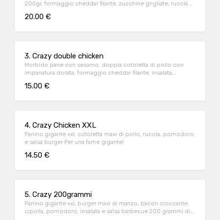
200gr, formaggio cheddar filante, zucchine grigliate, rucola e
salsa burger Per una fame doppia!
20.00 €
3. Crazy double chicken
Morbido pane con sesamo, doppia cotoletta di pollo con
impanatura dorata, formaggio cheddar filante, insalata,
pomodoro e maionese Per una fame doppia E dorata!
15.00 €
4. Crazy Chicken XXL
Panino gigante xxl, cotoletta maxi di pollo, rucola, pomodoro
e salsa burger Per una fame gigante!
14.50 €
5. Crazy 200grammi
Panino gigante xxl, burger maxi di manzo, bacon croccante,
cipolla, pomodoro, insalata e salsa barbecue 200 grammi di
gusto!