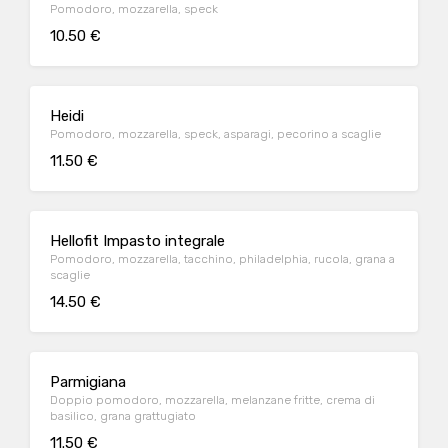
Pomodoro, mozzarella, speck
10.50 €
Heidi
Pomodoro, mozzarella, speck, asparagi, pecorino a scaglie
11.50 €
Hellofit Impasto integrale
Pomodoro, mozzarella, tacchino, philadelphia, rucola, grana a
scaglie
14.50 €
Parmigiana
Doppio pomodoro, mozzarella, melanzane fritte, crema di
basilico, grana grattugiato
11.50 €