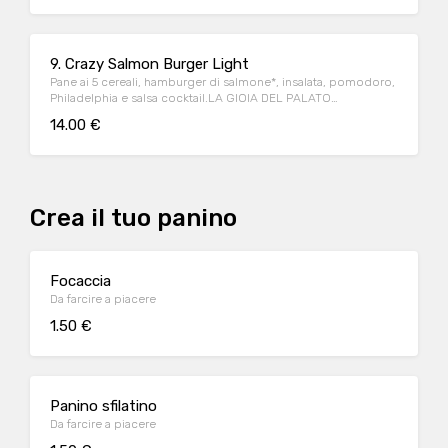
9. Crazy Salmon Burger Light
Pane ai 5 cereali, hamburger di salmone*, insalata, pomodoro,
Philadelphia e salsa cocktail.LA GIOIA DEL PALATO
RAFFINATO!
14.00 €
Crea il tuo panino
Focaccia
Da farcire a piacere
1.50 €
Panino sfilatino
Da farcire a piacere