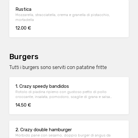
Rustica
Mozzarella, stracciatella, crema e granella di pistacchio,
mortadella
12.00 €
Burgers
Tutti i burgers sono serviti con patatine fritte
1. Crazy speedy bandidos
Rotolo di piadina ripieno con gustoso petto di pollo
croccante, insalata, pomodoro, scaglie di grana e salsa
messicana piccante Solo per veri banditi!
14.50 €
2. Crazy double hamburger
Morbido pane con sesamo, doppio burger di angus da