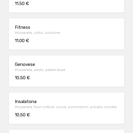
11.50 €
Fitness
Mozzarella, cotto, zucchine
11.00 €
Genovese
Mozzarella, pesto, patate lesse
10.50 €
Insalatona
Mozzarella, fuori cottura: rucola, pomodorini, provalo condita
10.50 €