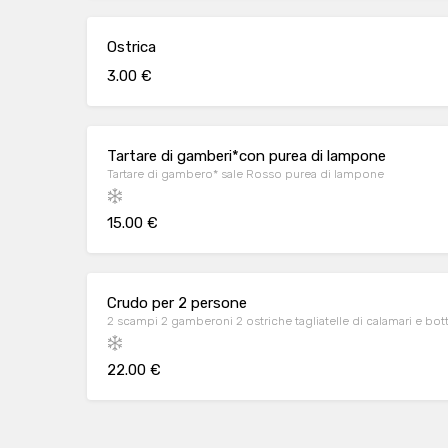
Ostrica
3.00 €
Tartare di gamberi*con purea di lampone
Tartare di gambero* sale Rosso purea di lampone
15.00 €
Crudo per 2 persone
2 scampi 2 gamberoni 2 ostriche tagliatelle di calamari e bo
22.00 €