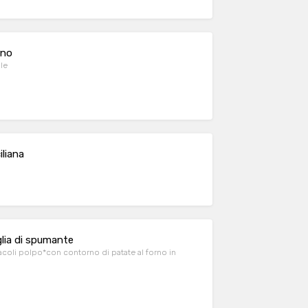
rno
o sale
iliana
glia di spumante