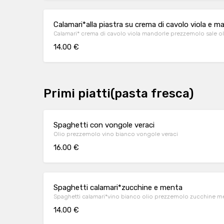
Calamari*alla piastra su crema di cavolo viola e m
Calamari* crema di cavolo viola mandorle prezzemolo sale ol
14.00 €
Primi piatti(pasta fresca)
Spaghetti con vongole veraci
Olio prezzemolo vino bianco vongole veraci
16.00 €
Spaghetti calamari*zucchine e menta
Spaghetti calamari*vino bianco olio prezzemolo zucchine m
14.00 €