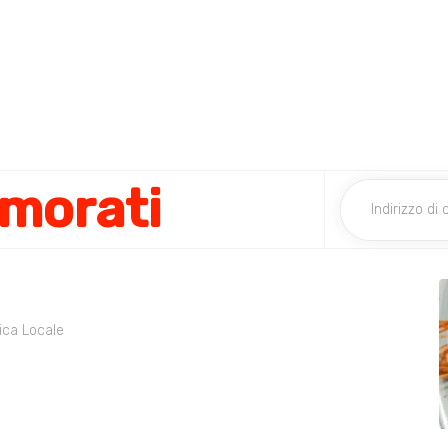
amorati
ica Locale