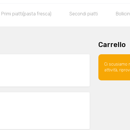
Primi piatti(pasta fresca)
Secondi piatti
Bollici
Carrello
Ci scusiamo 
attività, ripr