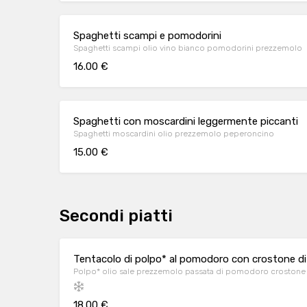
Spaghetti scampi e pomodorini
Spaghetti scampi olio vino bianco pomodorini prezzemolo
16.00 €
Spaghetti con moscardini leggermente piccanti
Spaghetti moscardini olio prezzemolo peperoncino
15.00 €
Secondi piatti
Tentacolo di polpo* al pomodoro con crostone di p
Polpo* olio sale prezzemolo passata di pomodoro crostone d
18.00 €