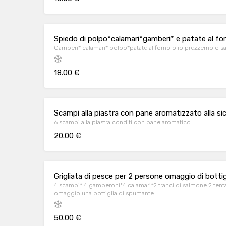
Spiedo di polpo*calamari*gamberi* e patate al fo
Gamberi* calamari* polpo*patate al forno olio prezzemol
18.00 €
Scampi alla piastra con pane aromatizzato alla sic
6 scampi alla piastra conditi con pane aromatico
20.00 €
Grigliata di pesce per 2 persone omaggio di botti
4 scampi* 4 gamberoni*4 calamari*2 tranci di salmone 2 tentacoli polpo*con contorno di patate al forno in
omaggio una bottiglia di spumante
50.00 €