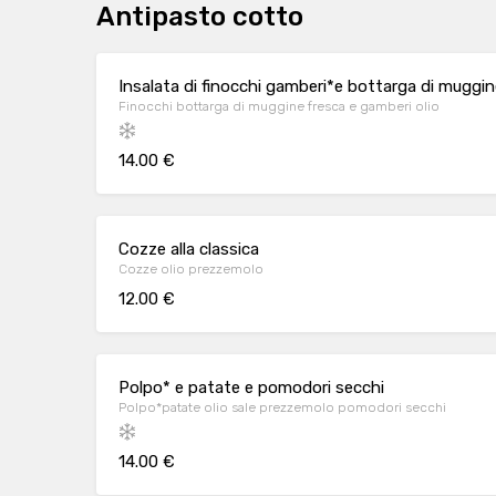
Antipasto cotto
Insalata di finocchi gamberi*e bottarga di muggin
Finocchi bottarga di muggine fresca e gamberi olio
14.00 €
Cozze alla classica
Cozze olio prezzemolo
12.00 €
Polpo* e patate e pomodori secchi
Polpo*patate olio sale prezzemolo pomodori secchi
14.00 €