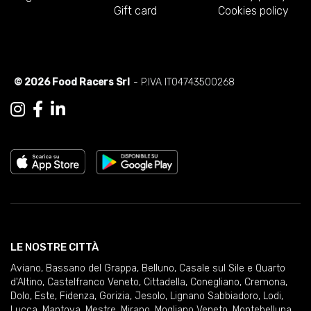
Gift card
Cookies policy
© 2026 Food Racers Srl
- P.IVA IT04743500268
LE NOSTRE CITTÀ
Aviano
,
Bassano del Grappa
,
Belluno
,
Casale sul Sile e Quarto
d'Altino
,
Castelfranco Veneto
,
Cittadella
,
Conegliano
,
Cremona
,
Dolo
,
Este
,
Fidenza
,
Gorizia
,
Jesolo
,
Lignano Sabbiadoro
,
Lodi
,
Lucca
,
Mantova
,
Mestre
,
Mirano
,
Mogliano Veneto
,
Montebelluna
,