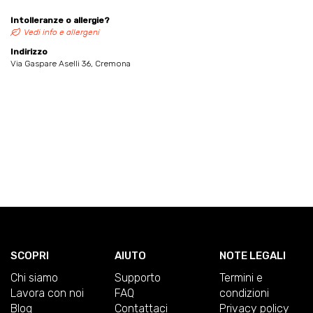
Intolleranze o allergie?
Vedi info e allergeni
Indirizzo
Via Gaspare Aselli 36, Cremona
SCOPRI
AIUTO
NOTE LEGALI
Chi siamo
Supporto
Termini e
Lavora con noi
FAQ
condizioni
Blog
Contattaci
Privacy policy