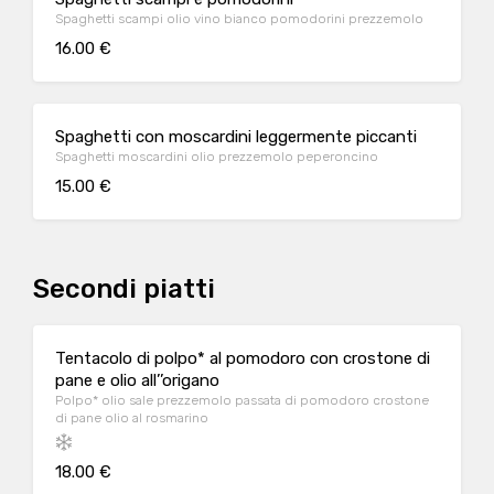
Spaghetti scampi olio vino bianco pomodorini prezzemolo
16.00 €
Spaghetti con moscardini leggermente piccanti
Spaghetti moscardini olio prezzemolo peperoncino
15.00 €
Secondi piatti
Tentacolo di polpo* al pomodoro con crostone di
pane e olio all’’origano
Polpo* olio sale prezzemolo passata di pomodoro crostone
di pane olio al rosmarino
18.00 €