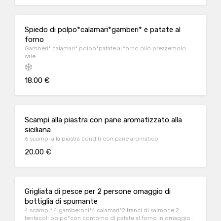
Spiedo di polpo*calamari*gamberi* e patate al
forno
Gamberi* calamari* polpo*patate al forno olio prezzemolo
sale
18.00 €
Scampi alla piastra con pane aromatizzato alla
siciliana
6 scampi alla piastra conditi con pane aromatico
20.00 €
Grigliata di pesce per 2 persone omaggio di
bottiglia di spumante
4 scampi* 4 gamberoni*4 calamari*2 tranci di salmone 2
tentacoli polpo*con contorno di patate al forno in omaggio