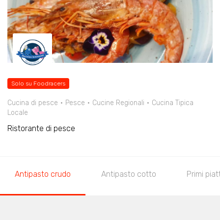
Solo su Foodracers
Cucina di pesce
Pesce
Cucine Regionali
Cucina Tipica
Locale
Ristorante di pesce
Antipasto crudo
Antipasto cotto
Primi piat