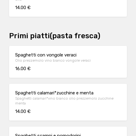
14.00 €
Primi piatti(pasta fresca)
Spaghetti con vongole veraci
Olio prezzemolo vino bianco vongole veraci
16.00 €
Spaghetti calamari*zucchine e menta
Spaghetti calamari*vino bianco olio prezzemolo zucchine
menta
14.00 €
Spaghetti scampi e pomodorini