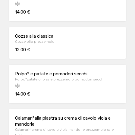
14.00 €
Cozze alla classica
Cozze olio prezzemolo
12.00 €
Polpo* e patate e pomodori secchi
Polpo*patate olio sale prezzemolo pomodori secchi
14.00 €
Calamari*alla piastra su crema di cavolo viola e
mandorle
Calamari* crema di cavolo viola mandorle prezzemolo sale
olio