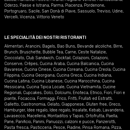
Oderzo
,
Paese e Istrana
,
Parma
,
Piacenza
,
Pordenone
,
Portogruaro
,
Sacile
,
San Donà di Piave
,
Sassuolo
,
Treviso
,
Udine
,
Vercelli
,
Vicenza
,
Vittorio Veneto
LE SPECIALITÀ DEI NOSTRI RISTORANTI
Alimentari
,
Arancini
,
Bagels
,
Bao Buns
,
Bevande alcoliche
,
Birre
,
Brunch
,
Bruschette
,
Bubble Tea
,
Carne
,
Ceste Natalizie
,
Cioccolato
,
Club Sandwich
,
Cocktail
,
Colazioni
,
Colazioni
,
Conserve
,
Crêpes
,
Cucina Araba
,
Cucina Balcanica
,
Cucina
Bavarese
,
Cucina Cinese
,
Cucina Coreana
,
Cucina Creola
,
Cucina
Filippina
,
Cucina Georgiana
,
Cucina Greca
,
Cucina Indiana
,
Cucina Latina
,
Cucina Libanese
,
Cucina Marocchina
,
Cucina
Messicana
,
Cucina Tipica Locale
,
Cucina Vietnamita
,
Cucine
Regionali
,
Cupcakes
,
Dolci
,
Dolciumi
,
Enoteca
,
Etnico
,
Fiori
,
Fiori e
piante
,
Focaccia
,
Formaggi
,
Frico
,
Fritti
,
Frullati ed Estratti
,
Galletto
,
Gastronomia
,
Gelato
,
Giapponese
,
Gluten free
,
Greco
,
Hamburger
,
Idee regalo
,
Idee regalo
,
Insalate
,
Kebab
,
Lavanderia
,
Lavasecco
,
Macelleria
,
Montaditos y Tapas
,
Ortofrutta
,
Paella
,
Pane
,
Panificio
,
Panini
,
Panuozzi, calzoni e pucce
,
Panzerotti
,
Pasta fresca
,
Pasticceria
,
Pesce
,
Piadine
,
Pinsa Romana
,
Pizza
,