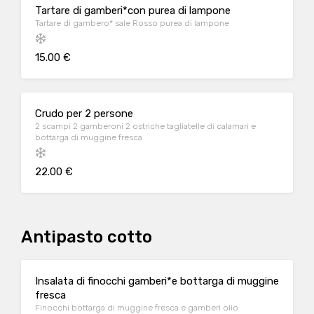
Tartare di gamberi*con purea di lampone
Tartare di gambero* sale Rosso purea di lampone
15.00 €
Crudo per 2 persone
2 scampi 2 gamberoni 2 ostriche tagliatelle di calamari e
bottarga di muggine fresca
22.00 €
Antipasto cotto
Insalata di finocchi gamberi*e bottarga di muggine
fresca
Finocchi bottarga di muggine fresca e gamberi olio