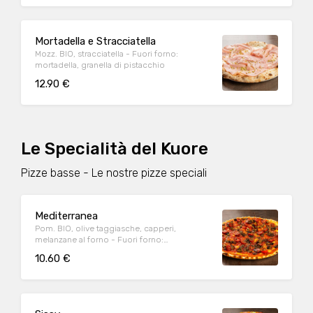
Mortadella e Stracciatella
Mozz. BIO, stracciatella - Fuori forno:
mortadella, granella di pistacchio
12.90 €
Le Specialità del Kuore
Pizze basse - Le nostre pizze speciali
Mediterranea
Pom. BIO, olive taggiasche, capperi,
melanzane al forno - Fuori forno:
pomodorini datterino conditi, origano
10.60 €