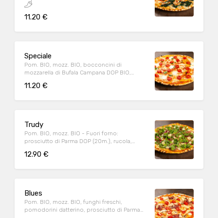
11.20 €
Speciale
Pom. BIO, mozz. BIO, bocconcini di
mozzarella di Bufala Campana DOP BIO,
pomodorini datterino, basilico
11.20 €
Trudy
Pom. BIO, mozz. BIO - Fuori forno:
prosciutto di Parma DOP (20m.), rucola,
Parmigiano Reggiano DOP (24m.)
12.90 €
Blues
Pom. BIO, mozz. BIO, funghi freschi,
pomodorini datterino, prosciutto di Parma
DOP (20m.) in cottura - FF(1): Parmigiano