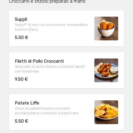
Croccanti e sfiziosi preparati a mano
Supplì
Supplì* di riso con pomodoro, mozzarella e
basilico (2pz.)
5.50 €
Filetti di Pollo Croccanti
Straccetti di pollo italiano croccanti serviti
con maionese
9.50 €
Patate Liffe
Chips di patate fresche croccanti
aromatizzate al rosmarino e pepe nero
5.50 €