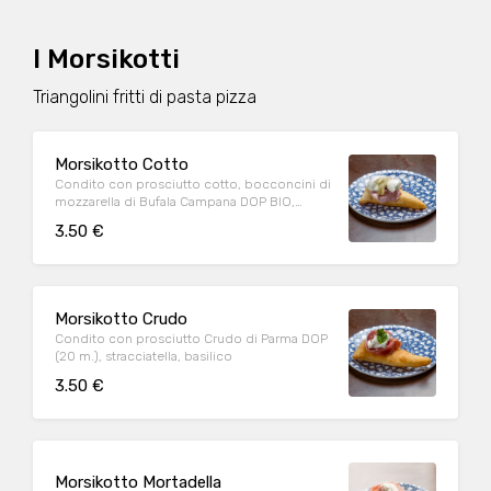
I Morsikotti
Triangolini fritti di pasta pizza
Morsikotto Cotto
Condito con prosciutto cotto, bocconcini di
mozzarella di Bufala Campana DOP BIO,
carciofi
3.50 €
Morsikotto Crudo
Condito con prosciutto Crudo di Parma DOP
(20 m.), stracciatella, basilico
3.50 €
Morsikotto Mortadella