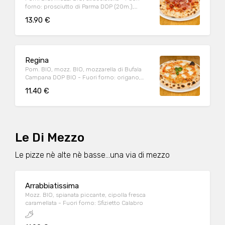
forno: prosciutto di Parma DOP (20m.),
pomodorini datterino conditi, origano
13.90 €
Regina
Pom. BIO, mozz. BIO, mozzarella di Bufala
Campana DOP BIO - Fuori forno: origano,
basilico, olio EVO BIO
11.40 €
Le Di Mezzo
Le pizze nè alte nè basse...una via di mezzo
Arrabbiatissima
Mozz. BIO, spianata piccante, cipolla fresca
caramellata - Fuori forno: Sfizietto Calabro