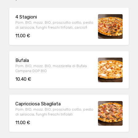
4 Stagioni
Pom. BIO, mozz. BIO, prosciutto cotto, pesto
di salsiccia, funghi freschi trifolati, carciofi
11.00 €
Bufala
Pom. BIO, mozz. BIO, mozzarella di Bufala
Campana DOP BIO
10.40 €
Capricciosa Sbagliata
Pom. BIO, mozz. BIO, prosciutto cotto, pesto
di salsiccia, funghi freschi trifolati
11.00 €