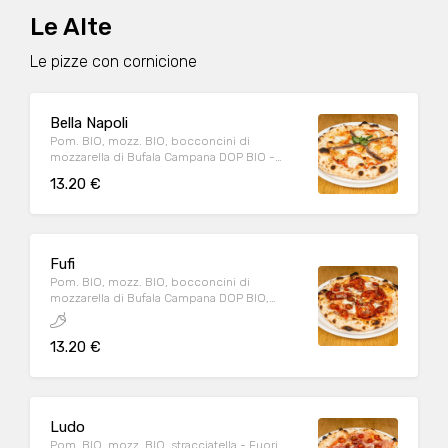
Le Alte
Le pizze con cornicione
Bella Napoli
Pom. BIO, mozz. BIO, bocconcini di
mozzarella di Bufala Campana DOP BIO -
Fuori forno: acciughe, origano, basilico, olio
13.20 €
EVO BIO
Fufi
Pom. BIO, mozz. BIO, bocconcini di
mozzarella di Bufala Campana DOP BIO,
pesto di salsiccia, spianata piccante - Fuori
forno: pomodorini datterino conditi, origano
13.20 €
Ludo
Pom. BIO, mozz. BIO, stracciatella - Fuori