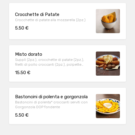
Crocchette di Patate
Crocchette di patate alla mozzarella (2pz.)
5.50 €
Misto dorato
Supplì (2pz.), crocchette di patate (2pz.),
filetti di pollo croccanti (2pz.), polpette
(2pz.), patate liffe
15.50 €
Bastoncini di polenta e gorgonzola
Bastoncini di polenta* croccanti serviti con
Gorgonzola DOP fondente
5.50 €