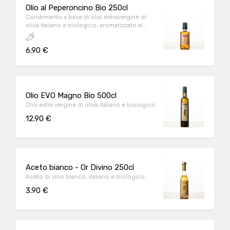
Olio al Peperoncino Bio 250cl
Condimento a base di olio extravergine di
oliva italiano e biologico, aromatizzato al
peperoncino
6.90 €
Olio EVO Magno Bio 500cl
Olio extra vergine di oliva italiano e biologico
12.90 €
Aceto bianco - Or Divino 250cl
Aceto di vino bianco, italiano e biologico
3.90 €