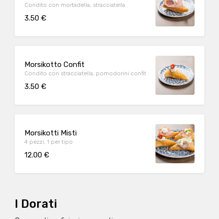
Condito con mortadella, stracciatella
3.50 €
Morsikotto Confit
Condito con stracciatella, pomodorini confit
3.50 €
Morsikotti Misti
4 pezzi, 1 per tipo
12.00 €
I Dorati