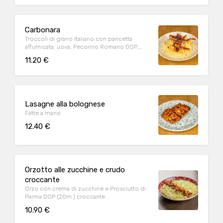
Carbonara
Troccoli di grano italiano con pancetta
affumicata, uova, Pecorino Romano DOP,
Parmigiano Reggiano DOP (24m.), pepe nero
11.20 €
Lasagne alla bolognese
Fatte a mano
12.40 €
Orzotto alle zucchine e crudo
croccante
Orzo con crema di zucchine e Prosciutto di
Parma DOP (20m.) croccante
10.90 €