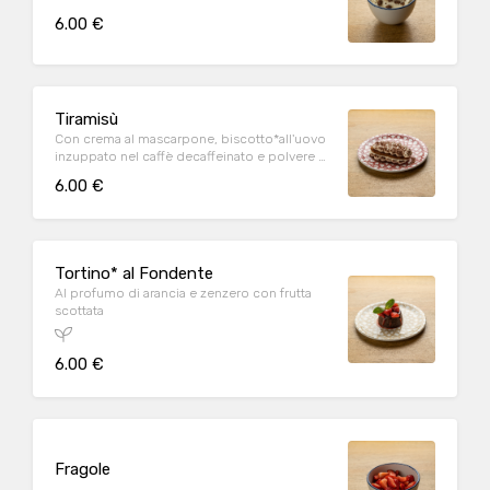
6.00 €
Tiramisù
Con crema al mascarpone, biscotto*all'uovo
inzuppato nel caffè decaffeinato e polvere di
cacao
6.00 €
Tortino* al Fondente
Al profumo di arancia e zenzero con frutta
scottata
6.00 €
Fragole