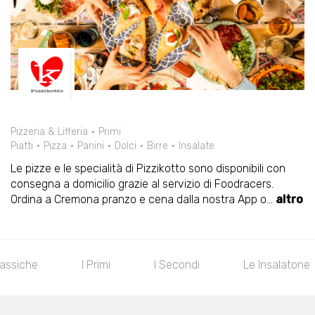
Pizzeria & Lifferia
Primi
Piatti
Pizza
Panini
Dolci
Birre
Insalate
Le pizze e le specialità di Pizzikotto sono disponibili con
consegna a domicilio grazie al servizio di Foodracers.
Ordina a Cremona pranzo e cena dalla nostra App o
...
altro
rsikotti
I Dorati
Le Alte
Le Di Mezzo