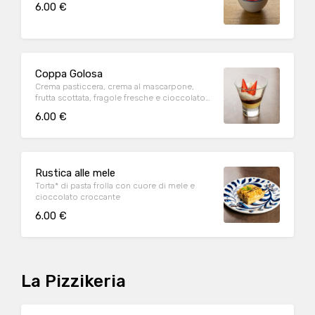
6.00 €
Coppa Golosa
Crema pasticcera, crema al mascarpone,
frutta scottata, fragole fresche e cioccolato
croccante
6.00 €
Rustica alle mele
Torta* di pasta frolla con cuore di mele e
cioccolato croccante
6.00 €
La Pizzikeria