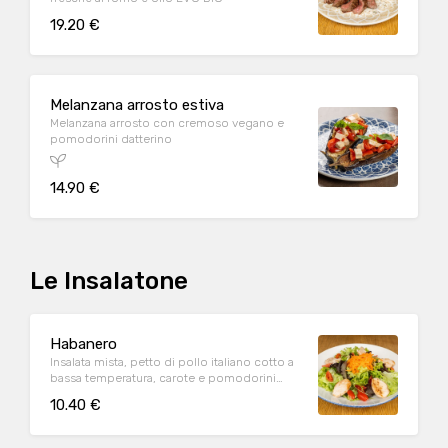
19.20 €
Melanzana arrosto estiva
Melanzana arrosto con cremoso vegano e
pomodorini datterino
14.90 €
Le Insalatone
Habanero
Insalata mista, petto di pollo italiano cotto a
bassa temperatura, carote e pomodorini
datterino
10.40 €