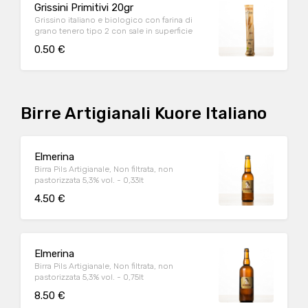
Grissini Primitivi 20gr
Grissino italiano e biologico con farina di
grano tenero tipo 2 con sale in superficie
0.50 €
Birre Artigianali Kuore Italiano
Elmerina
Birra Pils Artigianale, Non filtrata, non
pastorizzata 5,3% vol. - 0,33lt
4.50 €
Elmerina
Birra Pils Artigianale, Non filtrata, non
pastorizzata 5,3% vol. - 0,75lt
8.50 €