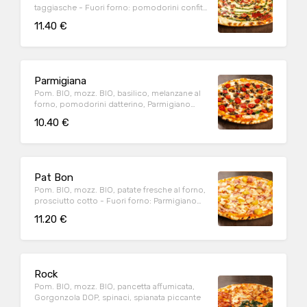
taggiasche - Fuori forno: pomodorini confit,
olio al basilico
11.40 €
Parmigiana
Pom. BIO, mozz. BIO, basilico, melanzane al
forno, pomodorini datterino, Parmigiano
Reggiano DOP (24m.)
10.40 €
Pat Bon
Pom. BIO, mozz. BIO, patate fresche al forno,
prosciutto cotto - Fuori forno: Parmigiano
Reggiano DOP (24m.)
11.20 €
Rock
Pom. BIO, mozz. BIO, pancetta affumicata,
Gorgonzola DOP, spinaci, spianata piccante