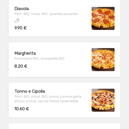
Diavola
Pom. BIO, mozz. BIO, spianata piccante
9.90 €
Margherita
Pomodoro BIO, mozzarella BIO
8.20 €
Tonno e Cipolla
Pom. BIO, mozz. BIO, tonno a pinne gialle
all’olio d’oliva, cipolla fresca caramellata
10.60 €