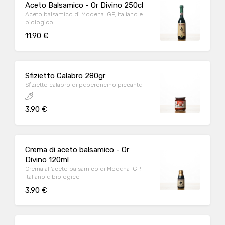
Aceto Balsamico - Or Divino 250cl
Aceto balsamico di Modena IGP, italiano e
biologico
11.90 €
Sfizietto Calabro 280gr
Sfizietto calabro di peperoncino piccante
3.90 €
Crema di aceto balsamico - Or
Divino 120ml
Crema all'aceto balsamico di Modena IGP,
italiano e biologico
3.90 €