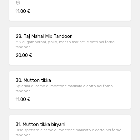
11.00 €
28. Taj Mahal Mix Tandoori
Mix di gamberoni, pollo, manzo marinati e cotti nel forno
tandoor
20.00 €
30. Mutton tikka
Spiedini di carne di montone marinata e cotto nel forno
tandoor
11.00 €
31. Mutton tikka biryani
Riso speziato e carne di montone marinato e cotto nel forno
tandoor