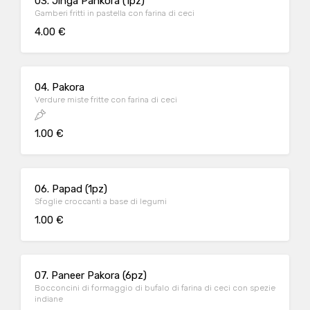
03. Jinga Pankora (1pz)
Gamberi fritti in pastella con farina di ceci
4.00 €
04. Pakora
Verdure miste fritte con farina di ceci
1.00 €
06. Papad (1pz)
Sfoglie croccanti a base di legumi
1.00 €
07. Paneer Pakora (6pz)
Bocconcini di formaggio di bufalo di farina di ceci con spezie
indiane