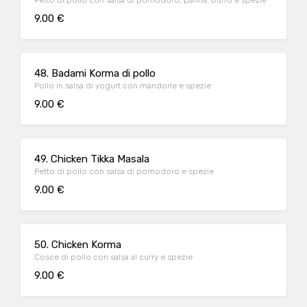
Petto di pollo con salsa di pomodoro, panna, burro e spezie
9.00 €
48. Badami Korma di pollo
Pollo in salsa di yogurt con mandorle e spezie
9.00 €
49. Chicken Tikka Masala
Petto di pollo con salsa di pomodoro e spezie
9.00 €
50. Chicken Korma
Cosce di pollo con salsa al curry e spezie
9.00 €