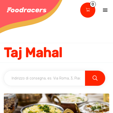
0
Taj Mahal