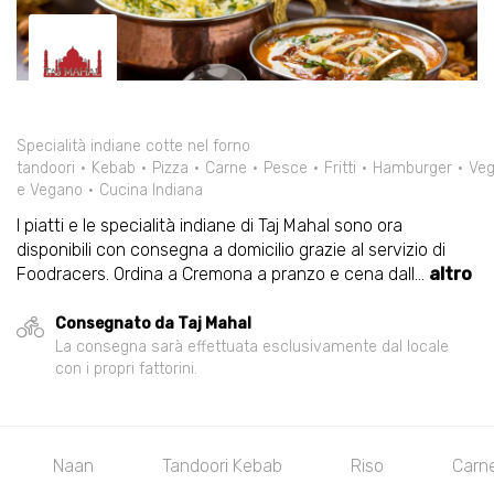
Specialità indiane cotte nel forno
tandoori
Kebab
Pizza
Carne
Pesce
Fritti
Hamburger
Veg
e Vegano
Cucina Indiana
I piatti e le specialità indiane di Taj Mahal sono ora
disponibili con consegna a domicilio grazie al servizio di
Foodracers. Ordina a Cremona a pranzo e cena dall
...
altro
Consegnato da Taj Mahal
La consegna sarà effettuata esclusivamente dal locale
con i propri fattorini.
Naan
Tandoori Kebab
Riso
Carn