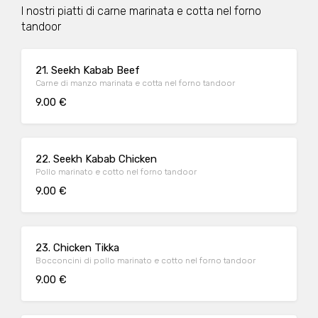
I nostri piatti di carne marinata e cotta nel forno
tandoor
21. Seekh Kabab Beef
Carne di manzo marinata e cotta nel forno tandoor
9.00 €
22. Seekh Kabab Chicken
Pollo marinato e cotto nel forno tandoor
9.00 €
23. Chicken Tikka
Bocconcini di pollo marinato e cotto nel forno tandoor
9.00 €