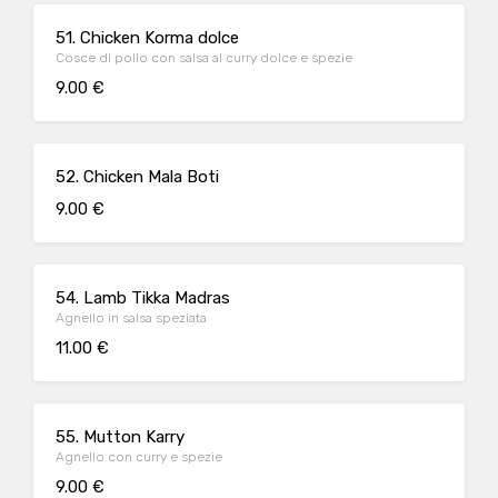
51. Chicken Korma dolce
Cosce di pollo con salsa al curry dolce e spezie
9.00 €
52. Chicken Mala Boti
9.00 €
54. Lamb Tikka Madras
Agnello in salsa speziata
11.00 €
55. Mutton Karry
Agnello con curry e spezie
9.00 €