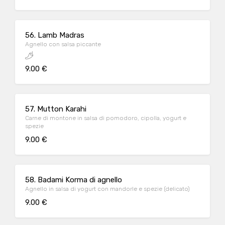
56. Lamb Madras
Agnello con salsa piccante
9.00 €
57. Mutton Karahi
Carne di montone in salsa di pomodoro, cipolla, yogurt e
spezie
9.00 €
58. Badami Korma di agnello
Agnello in salsa di yogurt con mandorle e spezie (delicato)
9.00 €