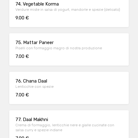
74. Vegetable Korma
Verdure miste in salsa di yogurt, mandorle e spezie (delicato)
9.00 €
75. Mattar Paneer
Piselli con formaggio magro di nostra produzione
7.00 €
76. Chana Daal
Lenticchie con spezie
7.00 €
77. Daal Makhni
Crema di formaggio, lenticchie nere e gialle cucinate con
salsa curry e spezie indiane