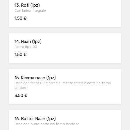
13. Roti (1pz)
Con farina integrale
1.50 €
14. Naan (1pz)
Farina tipo 00
1.50 €
15. Keema naan (1pz)
Pane con farina 00 e carne di manzo tritata e cotta nel forno
tandoor
3.50 €
16. Butter Naan (1pz)
Pane con burro cotto nel forno tandoor