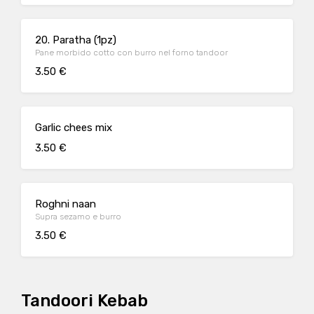
20. Paratha (1pz)
Pane morbido cotto con burro nel forno tandoor
3.50 €
Garlic chees mix
3.50 €
Roghni naan
Supra sezamo e burro
3.50 €
Tandoori Kebab