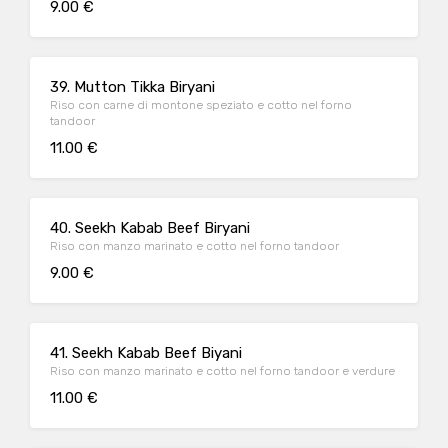
9.00 €
39. Mutton Tikka Biryani
Riso con carne di montone speziato e cotto nel forno
tandoor
11.00 €
40. Seekh Kabab Beef Biryani
Riso con manzo marinato e cotto nel forno tandoor
9.00 €
41. Seekh Kabab Beef Biyani
Riso con manzo marinato e cotto nel forno tandoor e verdure
11.00 €