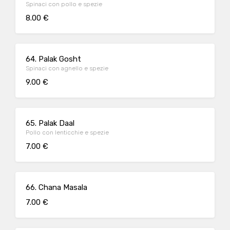
Spinaci con pollo e spezie
8.00 €
64. Palak Gosht
Spinaci con agnello e spezie
9.00 €
65. Palak Daal
Pollo con lenticchie e spezie
7.00 €
66. Chana Masala
7.00 €