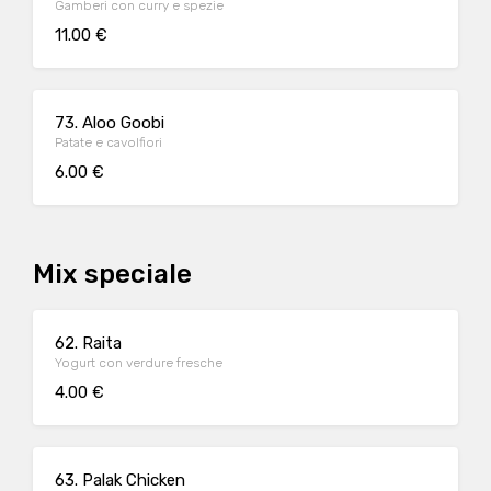
Gamberi con curry e spezie
11.00 €
73. Aloo Goobi
Patate e cavolfiori
6.00 €
Mix speciale
62. Raita
Yogurt con verdure fresche
4.00 €
63. Palak Chicken