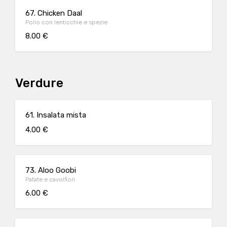
67. Chicken Daal
Pollo con lenticchie e spezie
8.00 €
Verdure
61. Insalata mista
4.00 €
73. Aloo Goobi
Patate e cavolfiori
6.00 €