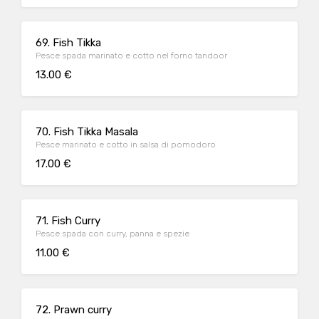
69. Fish Tikka
Pesce spada marinato e cotto nel forno tandoor
13.00 €
70. Fish Tikka Masala
Pesce marinato e cotto in salsa di pomodoro
17.00 €
71. Fish Curry
Pesce spada con curry, panna e spezie
11.00 €
72. Prawn curry