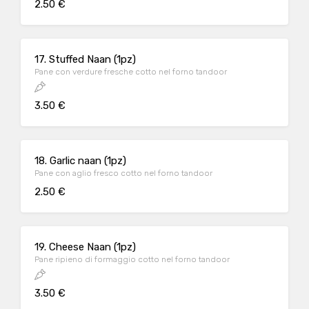
2.50 €
17. Stuffed Naan (1pz)
Pane con verdure fresche cotto nel forno tandoor
3.50 €
18. Garlic naan (1pz)
Pane con aglio fresco cotto nel forno tandoor
2.50 €
19. Cheese Naan (1pz)
Pane ripieno di formaggio cotto nel forno tandoor
3.50 €