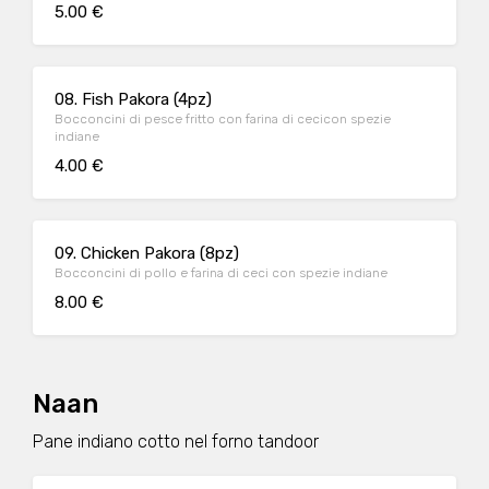
5.00 €
08. Fish Pakora (4pz)
Bocconcini di pesce fritto con farina di cecicon spezie
indiane
4.00 €
09. Chicken Pakora (8pz)
Bocconcini di pollo e farina di ceci con spezie indiane
8.00 €
Naan
Pane indiano cotto nel forno tandoor