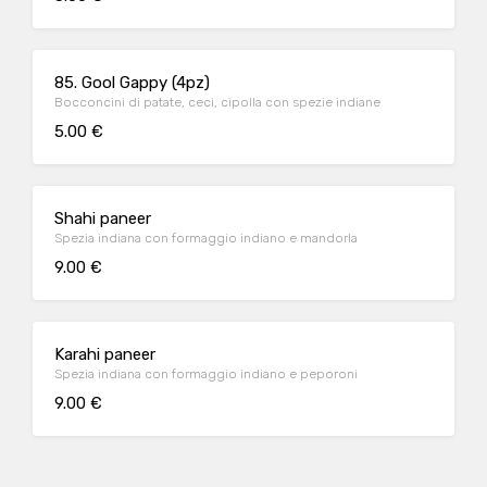
85. Gool Gappy (4pz)
Bocconcini di patate, ceci, cipolla con spezie indiane
5.00 €
Shahi paneer
Spezia indiana con formaggio indiano e mandorla
9.00 €
Karahi paneer
Spezia indiana con formaggio indiano e peporoni
9.00 €