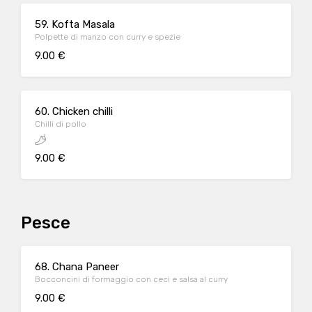
59. Kofta Masala
Polpette di manzo con curry e spezie
9.00 €
60. Chicken chilli
Chilli di pollo
9.00 €
Pesce
68. Chana Paneer
Bocconcini di formaggio con ceci e salsa al curry
9.00 €