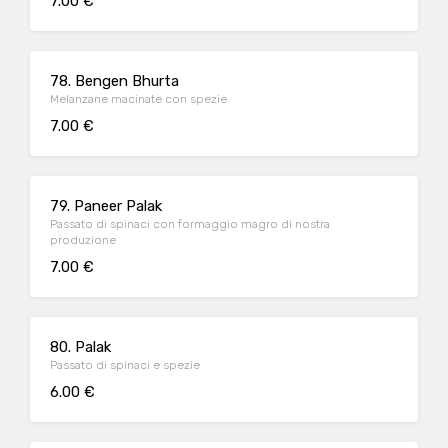
7.00 €
78. Bengen Bhurta
Melanzane macinate con spezie
7.00 €
79. Paneer Palak
Passato di spinaci con formaggio magro di nostra
produzione
7.00 €
80. Palak
Passato di spinaci e spezie
6.00 €