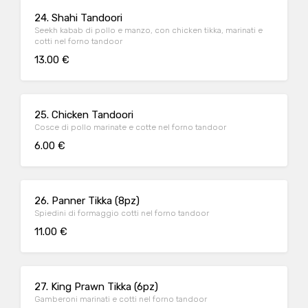
24. Shahi Tandoori
Seekh kabab di pollo e manzo, con chicken tikka, marinati e
cotti nel forno tandoor
13.00 €
25. Chicken Tandoori
Cosce di pollo marinate e cotte nel forno tandoor
6.00 €
26. Panner Tikka (8pz)
Spiedini di formaggio cotti nel forno tandoor
11.00 €
27. King Prawn Tikka (6pz)
Gamberoni marinati e cotti nel forno tandoor