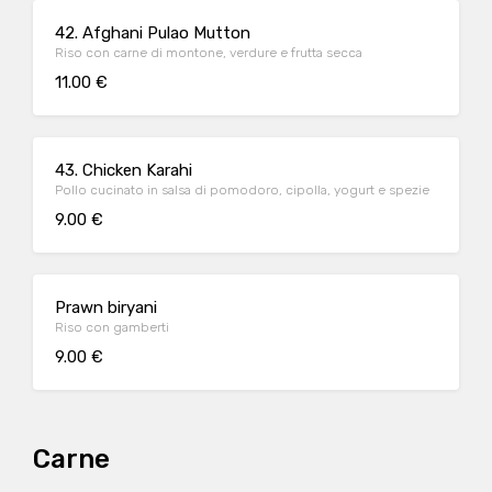
42. Afghani Pulao Mutton
Riso con carne di montone, verdure e frutta secca
11.00 €
43. Chicken Karahi
Pollo cucinato in salsa di pomodoro, cipolla, yogurt e spezie
9.00 €
Prawn biryani
Riso con gamberti
9.00 €
Carne