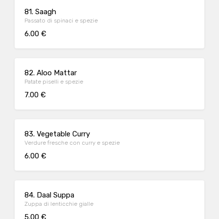
81. Saagh
Passato di spinaci e spezie
6.00 €
82. Aloo Mattar
Patate piselli e spezie
7.00 €
83. Vegetable Curry
Verdure fresche con curry e spezie
6.00 €
84. Daal Suppa
Zuppa di lenticchie gialle
5.00 €