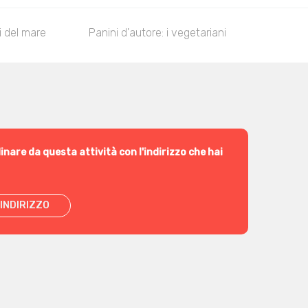
ti del mare
Panini d'autore: i vegetariani
Panini d
inare da questa attività con l'indirizzo che hai
INDIRIZZO