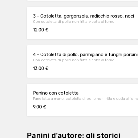
3 - Cotoletta, gorgonzola, radicchio rosso, noci
Con cotoletta di pollo non fritta e cotta al forno
12.00 €
4 - Cotoletta di pollo, parmigiano e funghi porcini
Con cotoletta di pollo non fritta e cotta al forno
13.00 €
Panino con cotoletta
Pane fatto a mano, cotoletta di pollo non fritta e cotta al fo
9.00 €
Panini d'autore: gli storici