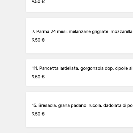
9.50 €
7. Parma 24 mesi, melanzane grigliate, mozzarella 
9.50 €
111. Pancetta lardellata, gorgonzola dop, cipolle a
9.50 €
15. Bresaola, grana padano, rucola, dadolata di p
9.50 €