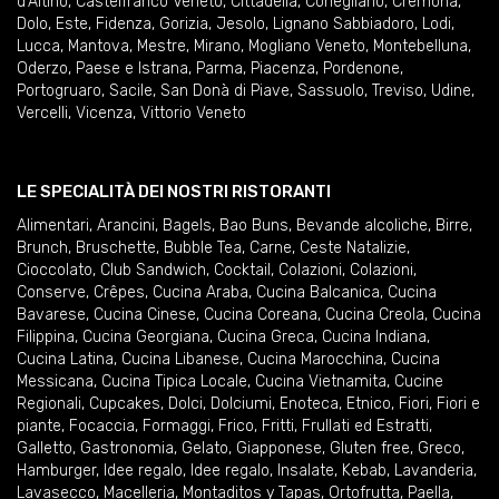
d'Altino
,
Castelfranco Veneto
,
Cittadella
,
Conegliano
,
Cremona
,
Dolo
,
Este
,
Fidenza
,
Gorizia
,
Jesolo
,
Lignano Sabbiadoro
,
Lodi
,
Lucca
,
Mantova
,
Mestre
,
Mirano
,
Mogliano Veneto
,
Montebelluna
,
Oderzo
,
Paese e Istrana
,
Parma
,
Piacenza
,
Pordenone
,
Portogruaro
,
Sacile
,
San Donà di Piave
,
Sassuolo
,
Treviso
,
Udine
,
Vercelli
,
Vicenza
,
Vittorio Veneto
LE SPECIALITÀ DEI NOSTRI RISTORANTI
Alimentari
,
Arancini
,
Bagels
,
Bao Buns
,
Bevande alcoliche
,
Birre
,
Brunch
,
Bruschette
,
Bubble Tea
,
Carne
,
Ceste Natalizie
,
Cioccolato
,
Club Sandwich
,
Cocktail
,
Colazioni
,
Colazioni
,
Conserve
,
Crêpes
,
Cucina Araba
,
Cucina Balcanica
,
Cucina
Bavarese
,
Cucina Cinese
,
Cucina Coreana
,
Cucina Creola
,
Cucina
Filippina
,
Cucina Georgiana
,
Cucina Greca
,
Cucina Indiana
,
Cucina Latina
,
Cucina Libanese
,
Cucina Marocchina
,
Cucina
Messicana
,
Cucina Tipica Locale
,
Cucina Vietnamita
,
Cucine
Regionali
,
Cupcakes
,
Dolci
,
Dolciumi
,
Enoteca
,
Etnico
,
Fiori
,
Fiori e
piante
,
Focaccia
,
Formaggi
,
Frico
,
Fritti
,
Frullati ed Estratti
,
Galletto
,
Gastronomia
,
Gelato
,
Giapponese
,
Gluten free
,
Greco
,
Hamburger
,
Idee regalo
,
Idee regalo
,
Insalate
,
Kebab
,
Lavanderia
,
Lavasecco
,
Macelleria
,
Montaditos y Tapas
,
Ortofrutta
,
Paella
,