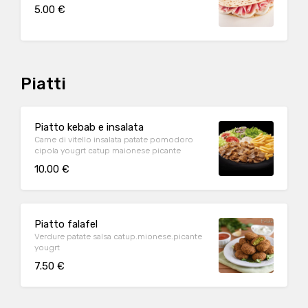
5.00 €
Piatti
Piatto kebab e insalata
Carne di vitello insalata patate pomodoro
cipola yougrt catup maionese picante
10.00 €
Piatto falafel
Verdure patate salsa catup.mionese.picante
yougrt
7.50 €