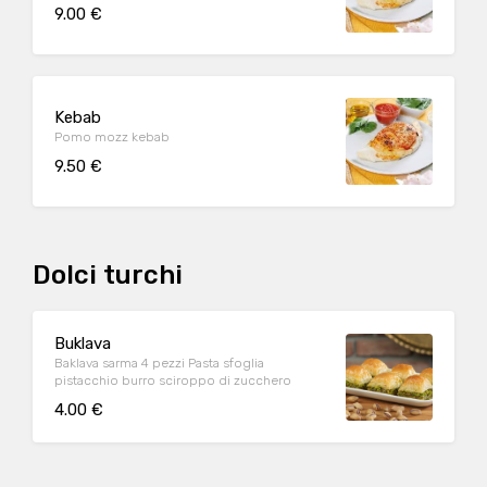
9.00 €
Kebab
Pomo mozz kebab
9.50 €
Dolci turchi
Buklava
Baklava sarma 4 pezzi Pasta sfoglia
pistacchio burro sciroppo di zucchero
4.00 €