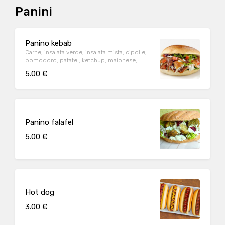
Panini
Panino kebab
Carne, insalata verde, insalata mista, cipolle,
pomodoro, patate , ketchup, maionese,
yogurt, salsa piccante
5.00 €
Panino falafel
5.00 €
Hot dog
3.00 €