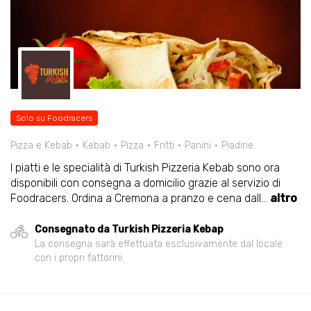
Solo su Foodracers
Pizza e Kebab
Kebab
Pizza
Fritti
Panini
Piadine
I piatti e le specialità di Turkish Pizzeria Kebab sono ora
disponibili con consegna a domicilio grazie al servizio di
Foodracers. Ordina a Cremona a pranzo e cena dall
...
altro
Consegnato da Turkish Pizzeria Kebap
La consegna sarà effettuata esclusivamente dal locale
con i propri fattorini.