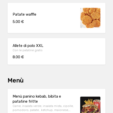
Patate waffle
5.00 €
Allete di polo XXL
Con le patatine gratis
8.00 €
Menù
Menù panino kebab, bibita e
patatine fritte
Carne, insalata verde, insalata mista, cipolle,
pomodoro, patate , ketchup, maionese,