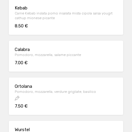
Kebab
Carne Kebab inslata pomo insalata mista cipola salsa yougrt
cathup mionese picante
8.50 €
Calabra
Pomodoro, mozzarella, salame piccante
7.00 €
Ortolana
Pomodoro, mozzarella, verdure grigliate, basilico
7.50 €
Wurstel