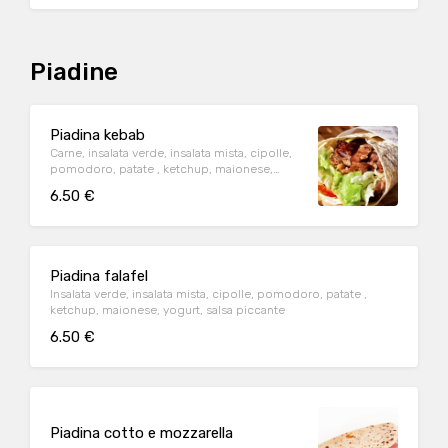
Piadine
Piadina kebab
Carne, insalata verde, insalata mista, cipolle,
pomodoro, patate , ketchup, maionese,
yogurt, salsa piccante
6.50 €
Piadina falafel
Insalata verde, insalata mista, cipolle, pomodoro, patate ,
ketchup, maionese, yogurt, salsa piccante
6.50 €
Piadina cotto e mozzarella