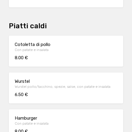
Piatti caldi
Cotoletta di pollo
Con patate e insalata
8.00 €
Wurstel
Wurstel pollo/tacchino, spezie, salse, con patate e insalata
6.50 €
Hamburger
Con patate e insalata
8.00 €