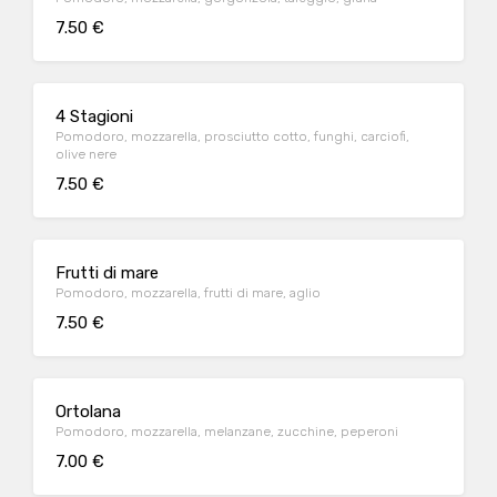
7.50 €
4 Stagioni
Pomodoro, mozzarella, prosciutto cotto, funghi, carciofi,
olive nere
7.50 €
Frutti di mare
Pomodoro, mozzarella, frutti di mare, aglio
7.50 €
Ortolana
Pomodoro, mozzarella, melanzane, zucchine, peperoni
7.00 €