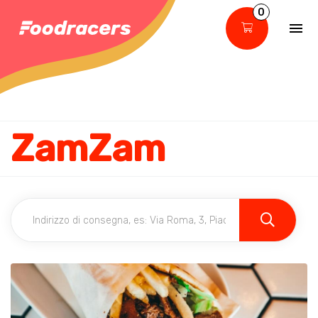
0
ZamZam