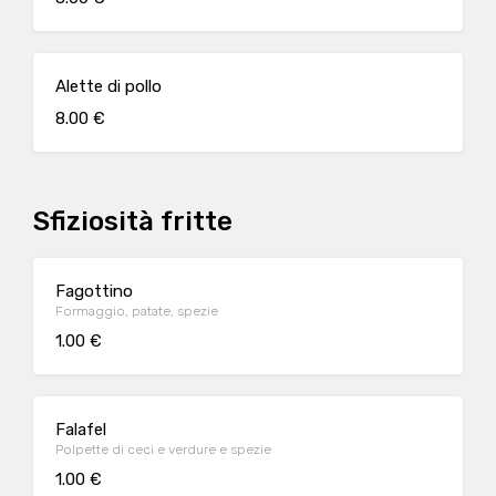
Alette di pollo
8.00 €
Sfiziosità fritte
Fagottino
Formaggio, patate, spezie
1.00 €
Falafel
Polpette di ceci e verdure e spezie
1.00 €