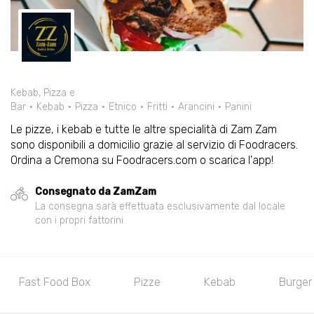
Kebab, Pizza e
Bar
Kebab
Pizza
Etnico
Fritti
Arancini
Panini
Le pizze, i kebab e tutte le altre specialità di Zam Zam
sono disponibili a domicilio grazie al servizio di Foodracers.
Ordina a Cremona su Foodracers.com o scarica l'app!
Consegnato da ZamZam
La consegna sarà effettuata esclusivamente dal locale
con i propri fattorini.
Fast Food Box
Pizze
Kebab
Burger