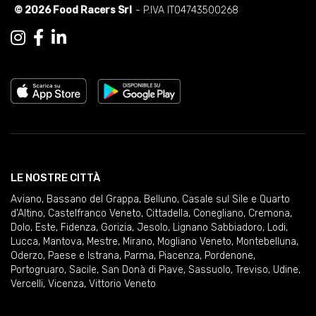
© 2026 Food Racers Srl
- P.IVA IT04743500268
LE NOSTRE CITTÀ
Aviano
,
Bassano del Grappa
,
Belluno
,
Casale sul Sile e Quarto
d'Altino
,
Castelfranco Veneto
,
Cittadella
,
Conegliano
,
Cremona
,
Dolo
,
Este
,
Fidenza
,
Gorizia
,
Jesolo
,
Lignano Sabbiadoro
,
Lodi
,
Lucca
,
Mantova
,
Mestre
,
Mirano
,
Mogliano Veneto
,
Montebelluna
,
Oderzo
,
Paese e Istrana
,
Parma
,
Piacenza
,
Pordenone
,
Portogruaro
,
Sacile
,
San Donà di Piave
,
Sassuolo
,
Treviso
,
Udine
,
Vercelli
,
Vicenza
,
Vittorio Veneto