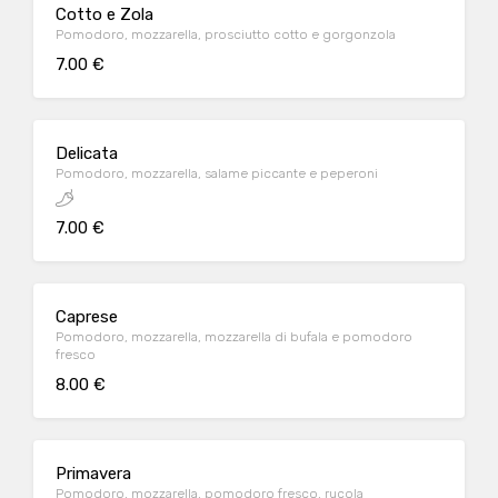
Cotto e Zola
Pomodoro, mozzarella, prosciutto cotto e gorgonzola
7.00 €
Delicata
Pomodoro, mozzarella, salame piccante e peperoni
7.00 €
Caprese
Pomodoro, mozzarella, mozzarella di bufala e pomodoro
fresco
8.00 €
Primavera
Pomodoro, mozzarella, pomodoro fresco, rucola