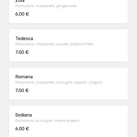
Zola
Pomodoro, mozzarella, gorgonzola
6.00 €
Tedesca
Pomodoro, mozzarella, wurstel, patatine fritte
7.00 €
Romana
Pomodoro, mozzarella, acciughe, capperi, origano
7.00 €
Siciliana
Pomodoro, acciughe, olive e origano
6.00 €