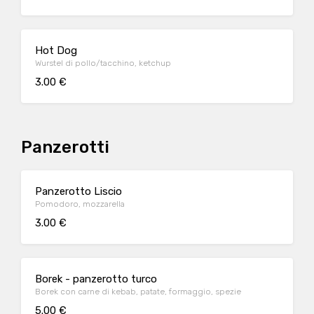
Hot Dog
Wurstel di pollo/tacchino, ketchup
3.00 €
Panzerotti
Panzerotto Liscio
Pomodoro, mozzarella
3.00 €
Borek - panzerotto turco
Borek con carne di kebab, patate, formaggio, spezie
5.00 €