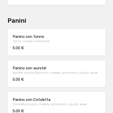
Panini
Panino con tonno
Tonno, rucola e maionese
5.00 €
Panino con wurstel
Wurstel di pollo/tacchino, insalata, pomodoro, cipolla, salse
5.00 €
Panino con Cotoletta
Cotoletta di pollo, insalata, pomodoro, cipolla, salse
5.00 €