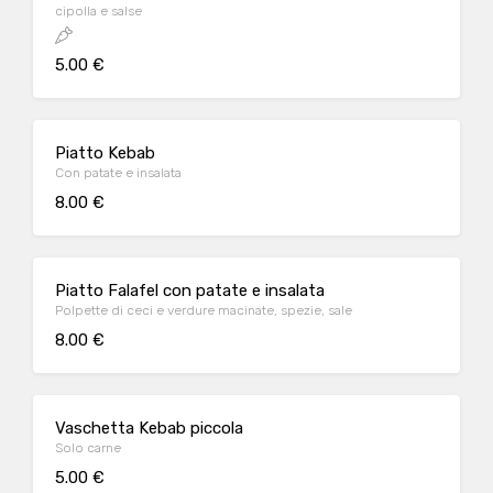
cipolla e salse
5.00 €
Piatto Kebab
Con patate e insalata
8.00 €
Piatto Falafel con patate e insalata
Polpette di ceci e verdure macinate, spezie, sale
8.00 €
Vaschetta Kebab piccola
Solo carne
5.00 €