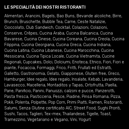
LE SPECIALITÀ DEI NOSTRI RISTORANTI
Alimentari
,
Arancini
,
Bagels
,
Bao Buns
,
Bevande alcoliche
,
Birre
,
Brunch
,
Bruschette
,
Bubble Tea
,
Carne
,
Ceste Natalizie
,
Cioccolato
,
Club Sandwich
,
Cocktail
,
Colazioni
,
Colazioni
,
Conserve
,
Crêpes
,
Cucina Araba
,
Cucina Balcanica
,
Cucina
Bavarese
,
Cucina Cinese
,
Cucina Coreana
,
Cucina Creola
,
Cucina
Filippina
,
Cucina Georgiana
,
Cucina Greca
,
Cucina Indiana
,
Cucina Latina
,
Cucina Libanese
,
Cucina Marocchina
,
Cucina
Messicana
,
Cucina Tipica Locale
,
Cucina Vietnamita
,
Cucine
Regionali
,
Cupcakes
,
Dolci
,
Dolciumi
,
Enoteca
,
Etnico
,
Fiori
,
Fiori e
piante
,
Focaccia
,
Formaggi
,
Frico
,
Fritti
,
Frullati ed Estratti
,
Galletto
,
Gastronomia
,
Gelato
,
Giapponese
,
Gluten free
,
Greco
,
Hamburger
,
Idee regalo
,
Idee regalo
,
Insalate
,
Kebab
,
Lavanderia
,
Lavasecco
,
Macelleria
,
Montaditos y Tapas
,
Ortofrutta
,
Paella
,
Pane
,
Panificio
,
Panini
,
Panuozzi, calzoni e pucce
,
Panzerotti
,
Pasta fresca
,
Pasticceria
,
Pesce
,
Piadine
,
Pinsa Romana
,
Pizza
,
Pokè
,
Polenta
,
Polpette
,
Pop Corn
,
Primi Piatti
,
Ramen
,
Ristoranti
,
Salumi
,
Senza Glutine certificato AIC
,
Street Food
,
Sughi Pronti
,
Sushi
,
Tacos
,
Taglieri
,
Tex-mex
,
Thailandese
,
Tigelle
,
Toast
,
Tramezzino
,
Vegetariano e Vegano
,
Vini
,
Yogurt