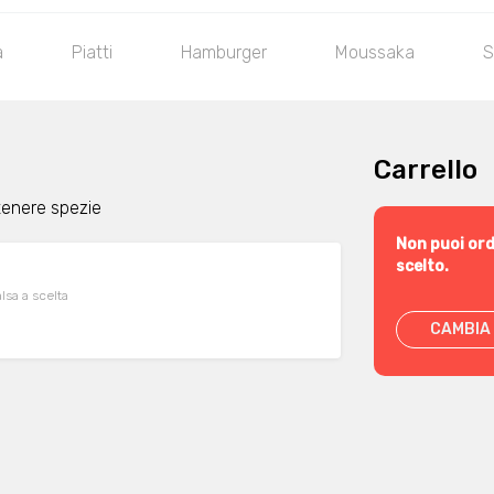
a
Piatti
Hamburger
Moussaka
S
Carrello
tenere spezie
Non puoi ord
scelto.
lsa a scelta
CAMBIA 