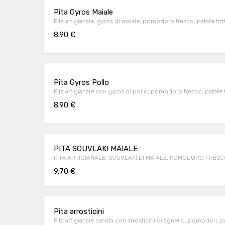
Pita Gyros Maiale
Pita artigianale, gyros di maiale, pomodoro fresco, patate fritt
8.90 €
Pita Gyros Pollo
Pita artigianale con gyros di pollo, pomodoro fresco, patate fr
8.90 €
PITA SOUVLAKI MAIALE
PITA ARTIGIANALE, SOUVLAKI DI MAIALE, POMODORO FRESCO
9.70 €
Pita arrosticini
Pita artigianale servita con arrosticini di agnello, pomodori, pat