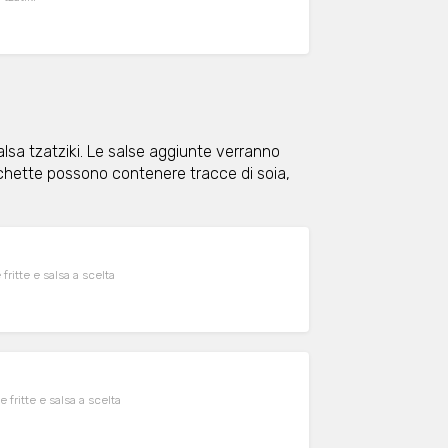
alsa tzatziki. Le salse aggiunte verranno
rocchette possono contenere tracce di soia,
fritte e salsa a scelta
 fritte e salsa a scelta