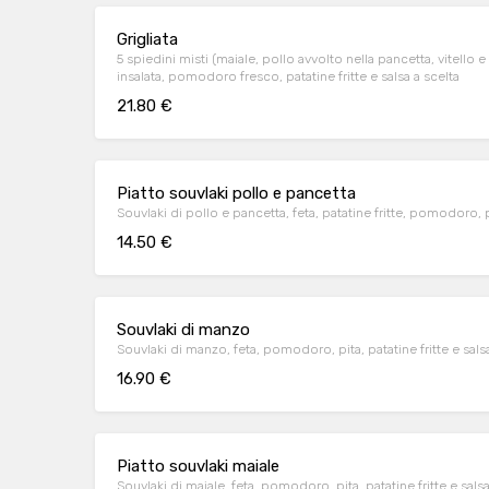
Grigliata
5 spiedini misti (maiale, pollo avvolto nella pancetta, vitello e 
insalata, pomodoro fresco, patatine fritte e salsa a scelta
21.80 €
Piatto souvlaki pollo e pancetta
Souvlaki di pollo e pancetta, feta, patatine fritte, pomodoro, pi
14.50 €
Souvlaki di manzo
Souvlaki di manzo, feta, pomodoro, pita, patatine fritte e salsa
16.90 €
Piatto souvlaki maiale
Souvlaki di maiale, feta, pomodoro, pita, patatine fritte e salsa 