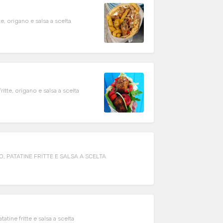
e, origano e salsa a scelta
itte, origano e salsa a scelta
, PATATINE FRITTE E SALSA A SCELTA
atine fritte e salsa a scelta