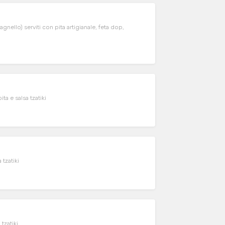
agnello) serviti con pita artigianale, feta dop,
ta e salsa tzatiki
 tzatiki
tzatiki