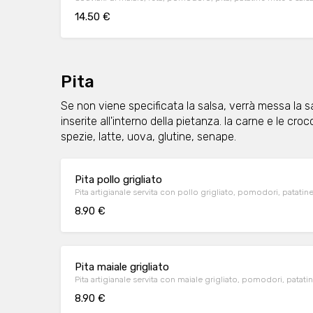
14.50 €
Pita
Se non viene specificata la salsa, verrà messa la s
inserite all'interno della pietanza. la carne e le c
spezie, latte, uova, glutine, senape.
Pita pollo grigliato
Pita artigianale servita con pollo grigliato, pomodori, patatine 
8.90 €
Pita maiale grigliato
Pita artigianale servita con maiale grigliato, pomodori, patatine
8.90 €