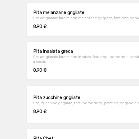
Pita melanzane grigliate
Pita artigianale farcita con melanzane grigliate, feta dop pomod
8.90 €
Pita insalata greca
Pita artigianale farcita con insalata, feta dop, pomodori, patati
a scelta
8.90 €
Pita zucchine grigliate
Pita, zucchine grigliate, feta, pomodoro, patatine, origano e 
8.90 €
Pita Chef