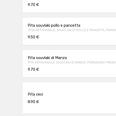
9.70 €
Pita souvlaki pollo e pancetta
PITA ARTIGIANALE, SOUVLAKI DI POLLO E PANCETTA, POMO
9.50 €
Pita souvlaki di Manzo
PITA ARTIGIANALE, SOUVLAKI DI MANZO, POMODORO FRESCO,
9.70 €
Pita ceci
8.90 €