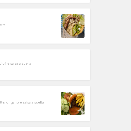
elta
ciofi e salsa a scelta
tte, origano e salsa a scelta