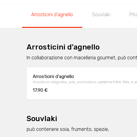
Arrosticini d'agnello
Souvlaki
Pit
Arrosticini d'agnello
In collaborazione con macelleria gourmet, può con
Arrosticini d'agnello
Arrosticini d'agnello, pita, pomodoro, patatine fritte, feta, e sa
17.90 €
Souvlaki
può contenere soia, frumento, spezie,