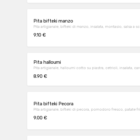
Pita bifteki manzo
Pita artigianale, bifteki di manzo, insalata, montasio, salsa a sc
9.10 €
Pita halloumi
Pita artigianale, halloumi cotto su piastra, cetrioli, insalata, car
8.90 €
Pita bifteki Pecora
Pita artigianale, bifteki di pecora, pomodoro fresco, patate fri
9.00 €