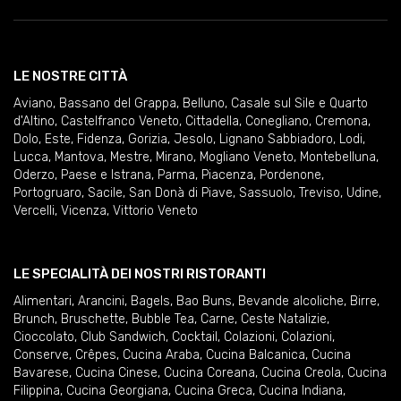
LE NOSTRE CITTÀ
Aviano
,
Bassano del Grappa
,
Belluno
,
Casale sul Sile e Quarto
d'Altino
,
Castelfranco Veneto
,
Cittadella
,
Conegliano
,
Cremona
,
Dolo
,
Este
,
Fidenza
,
Gorizia
,
Jesolo
,
Lignano Sabbiadoro
,
Lodi
,
Lucca
,
Mantova
,
Mestre
,
Mirano
,
Mogliano Veneto
,
Montebelluna
,
Oderzo
,
Paese e Istrana
,
Parma
,
Piacenza
,
Pordenone
,
Portogruaro
,
Sacile
,
San Donà di Piave
,
Sassuolo
,
Treviso
,
Udine
,
Vercelli
,
Vicenza
,
Vittorio Veneto
LE SPECIALITÀ DEI NOSTRI RISTORANTI
Alimentari
,
Arancini
,
Bagels
,
Bao Buns
,
Bevande alcoliche
,
Birre
,
Brunch
,
Bruschette
,
Bubble Tea
,
Carne
,
Ceste Natalizie
,
Cioccolato
,
Club Sandwich
,
Cocktail
,
Colazioni
,
Colazioni
,
Conserve
,
Crêpes
,
Cucina Araba
,
Cucina Balcanica
,
Cucina
Bavarese
,
Cucina Cinese
,
Cucina Coreana
,
Cucina Creola
,
Cucina
Filippina
,
Cucina Georgiana
,
Cucina Greca
,
Cucina Indiana
,