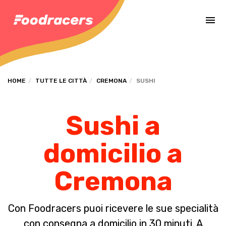
Completa il pagamento dell'ordine in [missing %{deadline} value].
HOME
TUTTE LE CITTÀ
CREMONA
SUSHI
Sushi a
domicilio a
Cremona
Con Foodracers puoi ricevere le sue specialità
con consegna a domicilio in 30 minuti. A