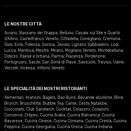
LE NOSTRE CITTÀ
Aviano
,
Bassano del Grappa
,
Belluno
,
Casale sul Sile e Quarto
d'Altino
,
Castelfranco Veneto
,
Cittadella
,
Conegliano
,
Cremona
,
Dolo
,
Este
,
Fidenza
,
Gorizia
,
Jesolo
,
Lignano Sabbiadoro
,
Lodi
,
Lucca
,
Mantova
,
Mestre
,
Mirano
,
Mogliano Veneto
,
Montebelluna
,
Oderzo
,
Paese e Istrana
,
Parma
,
Piacenza
,
Pordenone
,
Portogruaro
,
Sacile
,
San Donà di Piave
,
Sassuolo
,
Treviso
,
Udine
,
Vercelli
,
Vicenza
,
Vittorio Veneto
LE SPECIALITÀ DEI NOSTRI RISTORANTI
Alimentari
,
Arancini
,
Bagels
,
Bao Buns
,
Bevande alcoliche
,
Birre
,
Brunch
,
Bruschette
,
Bubble Tea
,
Carne
,
Ceste Natalizie
,
Cioccolato
,
Club Sandwich
,
Cocktail
,
Colazioni
,
Colazioni
,
Conserve
,
Crêpes
,
Cucina Araba
,
Cucina Balcanica
,
Cucina
Bavarese
,
Cucina Cinese
,
Cucina Coreana
,
Cucina Creola
,
Cucina
Filippina
,
Cucina Georgiana
,
Cucina Greca
,
Cucina Indiana
,