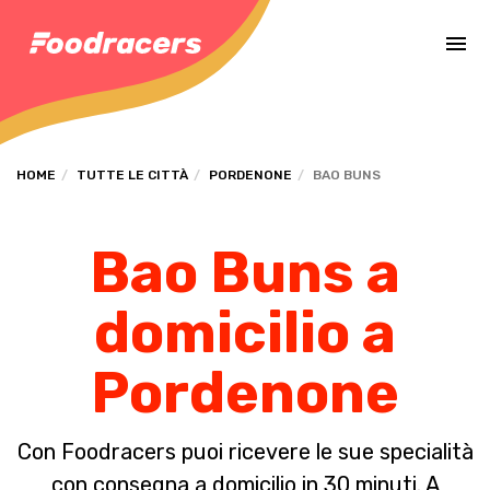
Completa il pagamento dell'ordine in [missing %{deadline} value].
HOME
TUTTE LE CITTÀ
PORDENONE
BAO BUNS
Bao Buns a
domicilio a
Pordenone
Con Foodracers puoi ricevere le sue specialità
con consegna a domicilio in 30 minuti. A