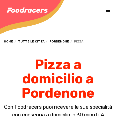
Completa il pagamento dell'ordine in [missing %{deadline} value].
HOME
TUTTE LE CITTÀ
PORDENONE
PIZZA
Pizza a
domicilio a
Pordenone
Con Foodracers puoi ricevere le sue specialità
con consegna a domicilio in 30 minuti. A