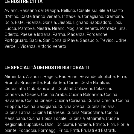
LE NOSTRE CITTÀ
Aviano
,
Bassano del Grappa
,
Belluno
,
Casale sul Sile e Quarto
d'Altino
,
Castelfranco Veneto
,
Cittadella
,
Conegliano
,
Cremona
,
Dolo
,
Este
,
Fidenza
,
Gorizia
,
Jesolo
,
Lignano Sabbiadoro
,
Lodi
,
Lucca
,
Mantova
,
Mestre
,
Mirano
,
Mogliano Veneto
,
Montebelluna
,
Oderzo
,
Paese e Istrana
,
Parma
,
Piacenza
,
Pordenone
,
Portogruaro
,
Sacile
,
San Donà di Piave
,
Sassuolo
,
Treviso
,
Udine
,
Vercelli
,
Vicenza
,
Vittorio Veneto
LE SPECIALITÀ DEI NOSTRI RISTORANTI
Alimentari
,
Arancini
,
Bagels
,
Bao Buns
,
Bevande alcoliche
,
Birre
,
Brunch
,
Bruschette
,
Bubble Tea
,
Carne
,
Ceste Natalizie
,
Cioccolato
,
Club Sandwich
,
Cocktail
,
Colazioni
,
Colazioni
,
Conserve
,
Crêpes
,
Cucina Araba
,
Cucina Balcanica
,
Cucina
Bavarese
,
Cucina Cinese
,
Cucina Coreana
,
Cucina Creola
,
Cucina
Filippina
,
Cucina Georgiana
,
Cucina Greca
,
Cucina Indiana
,
Cucina Latina
,
Cucina Libanese
,
Cucina Marocchina
,
Cucina
Messicana
,
Cucina Tipica Locale
,
Cucina Vietnamita
,
Cucine
Regionali
,
Cupcakes
,
Dolci
,
Dolciumi
,
Enoteca
,
Etnico
,
Fiori
,
Fiori e
piante
,
Focaccia
,
Formaggi
,
Frico
,
Fritti
,
Frullati ed Estratti
,