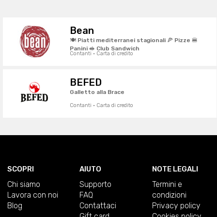
Bean
🍽️ Piatti mediterranei stagionali 🍕 Pizze 🍔
Panini 🥪 Club Sandwich
Contanti · Carta di credito
BEFED
Galletto alla Brace
Contanti · Carta di credito
SCOPRI
AIUTO
NOTE LEGALI
Chi siamo
Supporto
Termini e
Lavora con noi
FAQ
condizioni
Blog
Contattaci
Privacy policy
Gift card
Cookies policy