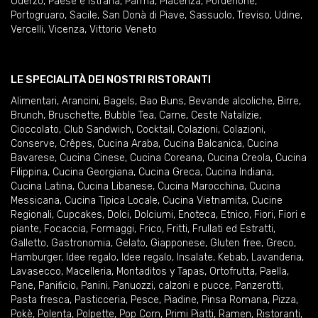
Oderzo
,
Paese e Istrana
,
Parma
,
Piacenza
,
Pordenone
,
Portogruaro
,
Sacile
,
San Donà di Piave
,
Sassuolo
,
Treviso
,
Udine
,
Vercelli
,
Vicenza
,
Vittorio Veneto
LE SPECIALITÀ DEI NOSTRI RISTORANTI
Alimentari
,
Arancini
,
Bagels
,
Bao Buns
,
Bevande alcoliche
,
Birre
,
Brunch
,
Bruschette
,
Bubble Tea
,
Carne
,
Ceste Natalizie
,
Cioccolato
,
Club Sandwich
,
Cocktail
,
Colazioni
,
Colazioni
,
Conserve
,
Crêpes
,
Cucina Araba
,
Cucina Balcanica
,
Cucina
Bavarese
,
Cucina Cinese
,
Cucina Coreana
,
Cucina Creola
,
Cucina
Filippina
,
Cucina Georgiana
,
Cucina Greca
,
Cucina Indiana
,
Cucina Latina
,
Cucina Libanese
,
Cucina Marocchina
,
Cucina
Messicana
,
Cucina Tipica Locale
,
Cucina Vietnamita
,
Cucine
Regionali
,
Cupcakes
,
Dolci
,
Dolciumi
,
Enoteca
,
Etnico
,
Fiori
,
Fiori e
piante
,
Focaccia
,
Formaggi
,
Frico
,
Fritti
,
Frullati ed Estratti
,
Galletto
,
Gastronomia
,
Gelato
,
Giapponese
,
Gluten free
,
Greco
,
Hamburger
,
Idee regalo
,
Idee regalo
,
Insalate
,
Kebab
,
Lavanderia
,
Lavasecco
,
Macelleria
,
Montaditos y Tapas
,
Ortofrutta
,
Paella
,
Pane
,
Panificio
,
Panini
,
Panuozzi, calzoni e pucce
,
Panzerotti
,
Pasta fresca
,
Pasticceria
,
Pesce
,
Piadine
,
Pinsa Romana
,
Pizza
,
Pokè
,
Polenta
,
Polpette
,
Pop Corn
,
Primi Piatti
,
Ramen
,
Ristoranti
,