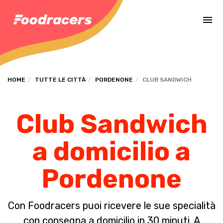
Completa il pagamento dell'ordine in [missing %{deadline} value].
HOME
TUTTE LE CITTÀ
PORDENONE
CLUB SANDWICH
Club Sandwich
a domicilio a
Pordenone
Con Foodracers puoi ricevere le sue specialità
con consegna a domicilio in 30 minuti. A