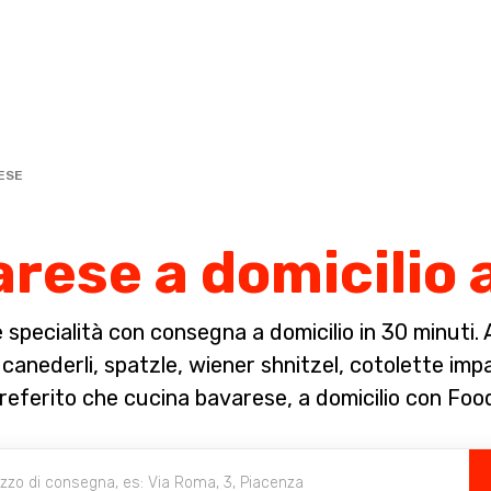
Completa il pagamento dell'ordine in [missing %{deadline} value].
ESE
rese a domicilio
specialità con consegna a domicilio in 30 minuti. A 
anederli, spatzle, wiener shnitzel, cotolette impan
preferito che cucina bavarese, a domicilio con Foo