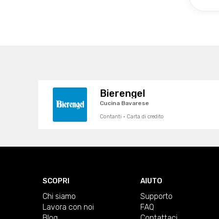
Bierengel
Cucina Bavarese
Contanti · Carta di credito
SCOPRI
AIUTO
Chi siamo
Supporto
Lavora con noi
FAQ
Blog
Contattaci