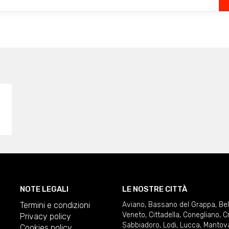
NOTE LEGALI
LE NOSTRE CITTÀ
Termini e condizioni
Aviano
,
Bassano del Grappa
,
Be
Veneto
,
Cittadella
,
Conegliano
,
C
Privacy policy
Sabbiadoro
,
Lodi
,
Lucca
,
Mantov
Cookies policy