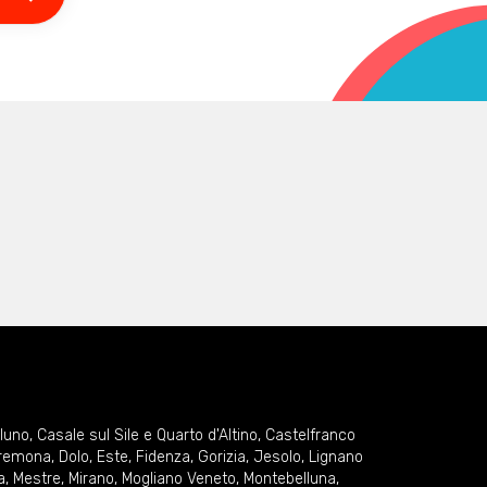
lluno
,
Casale sul Sile e Quarto d'Altino
,
Castelfranco
remona
,
Dolo
,
Este
,
Fidenza
,
Gorizia
,
Jesolo
,
Lignano
a
,
Mestre
,
Mirano
,
Mogliano Veneto
,
Montebelluna
,