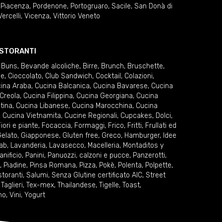
,
Piacenza
,
Pordenone
,
Portogruaro
,
Sacile
,
San Donà di
Vercelli
,
Vicenza
,
Vittorio Veneto
RISTORANTI
 Buns
,
Bevande alcoliche
,
Birre
,
Brunch
,
Bruschette
,
ie
,
Cioccolato
,
Club Sandwich
,
Cocktail
,
Colazioni
,
ina Araba
,
Cucina Balcanica
,
Cucina Bavarese
,
Cucina
Creola
,
Cucina Filippina
,
Cucina Georgiana
,
Cucina
tina
,
Cucina Libanese
,
Cucina Marocchina
,
Cucina
,
Cucina Vietnamita
,
Cucine Regionali
,
Cupcakes
,
Dolci
,
iori e piante
,
Focaccia
,
Formaggi
,
Frico
,
Fritti
,
Frullati ed
elato
,
Giapponese
,
Gluten free
,
Greco
,
Hamburger
,
Idee
ab
,
Lavanderia
,
Lavasecco
,
Macelleria
,
Montaditos y
anificio
,
Panini
,
Panuozzi, calzoni e pucce
,
Panzerotti
,
,
Piadine
,
Pinsa Romana
,
Pizza
,
Pokè
,
Polenta
,
Polpette
,
storanti
,
Salumi
,
Senza Glutine certificato AIC
,
Street
,
Taglieri
,
Tex-mex
,
Thailandese
,
Tigelle
,
Toast
,
no
,
Vini
,
Yogurt