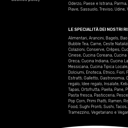
Oderzo
,
Paese e Istrana
,
Parma
Piave
,
Sassuolo
,
Treviso
,
Udine
,
LE SPECIALITÀ DEI NOSTRI 
Alimentari
,
Arancini
,
Bagels
,
Bao
Bubble Tea
,
Carne
,
Ceste Nataliz
Colazioni
,
Conserve
,
Crêpes
,
Cuc
Cinese
,
Cucina Coreana
,
Cucina 
Greca
,
Cucina Indiana
,
Cucina La
Messicana
,
Cucina Tipica Locale
Dolciumi
,
Enoteca
,
Etnico
,
Fiori
,
F
Estratti
,
Galletto
,
Gastronomia
,
G
regalo
,
Idee regalo
,
Insalate
,
Keb
Tapas
,
Ortofrutta
,
Paella
,
Pane
,
P
Pasta fresca
,
Pasticceria
,
Pesce
Pop Corn
,
Primi Piatti
,
Ramen
,
Ri
Food
,
Sughi Pronti
,
Sushi
,
Tacos
Tramezzino
,
Vegetariano e Vega