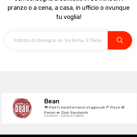
pranzo o a cena, a casa, in ufficio o ovunque
tu voglia!
Bean
🍽️ Piatti mediterranei stagionali 🍕 Pizze 🍔
Panini 🥪 Club Sandwich
Contanti · Carta di credito