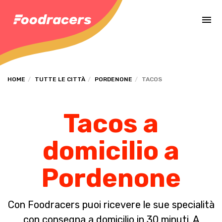
Completa il pagamento dell'ordine in [missing %{deadline} value].
HOME
TUTTE LE CITTÀ
PORDENONE
TACOS
Tacos a
domicilio a
Pordenone
Con Foodracers puoi ricevere le sue specialità
con consegna a domicilio in 30 minuti. A