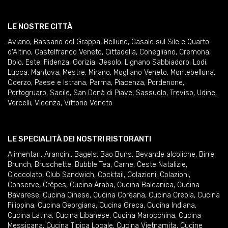
LE NOSTRE CITTÀ
Aviano
,
Bassano del Grappa
,
Belluno
,
Casale sul Sile e Quarto
d'Altino
,
Castelfranco Veneto
,
Cittadella
,
Conegliano
,
Cremona
,
Dolo
,
Este
,
Fidenza
,
Gorizia
,
Jesolo
,
Lignano Sabbiadoro
,
Lodi
,
Lucca
,
Mantova
,
Mestre
,
Mirano
,
Mogliano Veneto
,
Montebelluna
,
Oderzo
,
Paese e Istrana
,
Parma
,
Piacenza
,
Pordenone
,
Portogruaro
,
Sacile
,
San Donà di Piave
,
Sassuolo
,
Treviso
,
Udine
,
Vercelli
,
Vicenza
,
Vittorio Veneto
LE SPECIALITÀ DEI NOSTRI RISTORANTI
Alimentari
,
Arancini
,
Bagels
,
Bao Buns
,
Bevande alcoliche
,
Birre
,
Brunch
,
Bruschette
,
Bubble Tea
,
Carne
,
Ceste Natalizie
,
Cioccolato
,
Club Sandwich
,
Cocktail
,
Colazioni
,
Colazioni
,
Conserve
,
Crêpes
,
Cucina Araba
,
Cucina Balcanica
,
Cucina
Bavarese
,
Cucina Cinese
,
Cucina Coreana
,
Cucina Creola
,
Cucina
Filippina
,
Cucina Georgiana
,
Cucina Greca
,
Cucina Indiana
,
Cucina Latina
,
Cucina Libanese
,
Cucina Marocchina
,
Cucina
Messicana
,
Cucina Tipica Locale
,
Cucina Vietnamita
,
Cucine