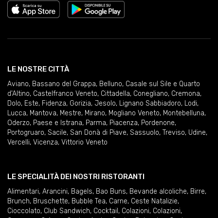
LE NOSTRE CITTÀ
Aviano
,
Bassano del Grappa
,
Belluno
,
Casale sul Sile e Quarto
d'Altino
,
Castelfranco Veneto
,
Cittadella
,
Conegliano
,
Cremona
,
Dolo
,
Este
,
Fidenza
,
Gorizia
,
Jesolo
,
Lignano Sabbiadoro
,
Lodi
,
Lucca
,
Mantova
,
Mestre
,
Mirano
,
Mogliano Veneto
,
Montebelluna
,
Oderzo
,
Paese e Istrana
,
Parma
,
Piacenza
,
Pordenone
,
Portogruaro
,
Sacile
,
San Donà di Piave
,
Sassuolo
,
Treviso
,
Udine
,
Vercelli
,
Vicenza
,
Vittorio Veneto
LE SPECIALITÀ DEI NOSTRI RISTORANTI
Alimentari
,
Arancini
,
Bagels
,
Bao Buns
,
Bevande alcoliche
,
Birre
,
Brunch
,
Bruschette
,
Bubble Tea
,
Carne
,
Ceste Natalizie
,
Cioccolato
,
Club Sandwich
,
Cocktail
,
Colazioni
,
Colazioni
,