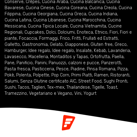
Conserve
,
Crêpes
,
Cucina Araba
,
Cucina Balcanica
,
Cucina
Bavarese
,
Cucina Cinese
,
Cucina Coreana
,
Cucina Creola
,
Cucina
Filippina
,
Cucina Georgiana
,
Cucina Greca
,
Cucina Indiana
,
Cucina Latina
,
Cucina Libanese
,
Cucina Marocchina
,
Cucina
Messicana
,
Cucina Tipica Locale
,
Cucina Vietnamita
,
Cucine
Regionali
,
Cupcakes
,
Dolci
,
Dolciumi
,
Enoteca
,
Etnico
,
Fiori
,
Fiori e
piante
,
Focaccia
,
Formaggi
,
Frico
,
Fritti
,
Frullati ed Estratti
,
Galletto
,
Gastronomia
,
Gelato
,
Giapponese
,
Gluten free
,
Greco
,
Hamburger
,
Idee regalo
,
Idee regalo
,
Insalate
,
Kebab
,
Lavanderia
,
Lavasecco
,
Macelleria
,
Montaditos y Tapas
,
Ortofrutta
,
Paella
,
Pane
,
Panificio
,
Panini
,
Panuozzi, calzoni e pucce
,
Panzerotti
,
Pasta fresca
,
Pasticceria
,
Pesce
,
Piadine
,
Pinsa Romana
,
Pizza
,
Pokè
,
Polenta
,
Polpette
,
Pop Corn
,
Primi Piatti
,
Ramen
,
Ristoranti
,
Salumi
,
Senza Glutine certificato AIC
,
Street Food
,
Sughi Pronti
,
Sushi
,
Tacos
,
Taglieri
,
Tex-mex
,
Thailandese
,
Tigelle
,
Toast
,
Tramezzino
,
Vegetariano e Vegano
,
Vini
,
Yogurt