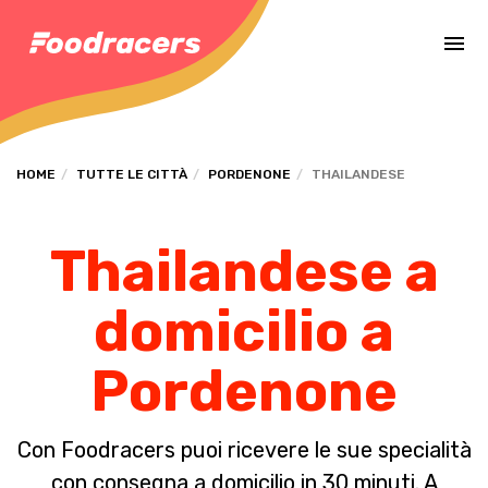
Completa il pagamento dell'ordine in [missing %{deadline} value].
HOME
TUTTE LE CITTÀ
PORDENONE
THAILANDESE
Thailandese a
domicilio a
Pordenone
Con Foodracers puoi ricevere le sue specialità
con consegna a domicilio in 30 minuti. A