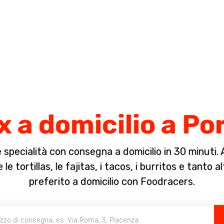
Completa il pagamento dell'ordine in [missing %{deadline} value].
 a domicilio a P
specialità con consegna a domicilio in 30 minuti. A 
e tortillas, le fajitas, i tacos, i burritos e tanto a
preferito a domicilio con Foodracers.