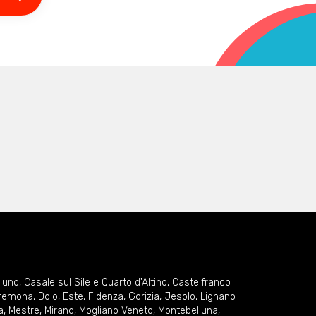
lluno
,
Casale sul Sile e Quarto d'Altino
,
Castelfranco
remona
,
Dolo
,
Este
,
Fidenza
,
Gorizia
,
Jesolo
,
Lignano
a
,
Mestre
,
Mirano
,
Mogliano Veneto
,
Montebelluna
,