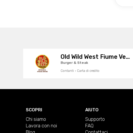
Old Wild West Fiume Veneto
Burger & Steak
Contanti · Carta di credito
SCOPRI
AIUTO
Chi siamo
Supporto
Lavora con noi
FAQ
Blog
Contattaci