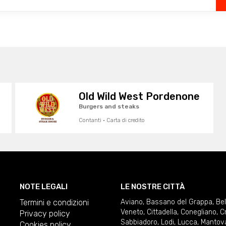
Old Wild West Pordenone
Burgers and steaks
Contanti · Carta di credito
NOTE LEGALI
LE NOSTRE CITTÀ
Termini e condizioni
Aviano
,
Bassano del Grappa
,
Be
Veneto
,
Cittadella
,
Conegliano
,
C
Privacy policy
Sabbiadoro
,
Lodi
,
Lucca
,
Mantov
Cookies policy