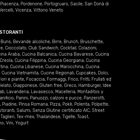
,
Piacenza
,
Pordenone
,
Portogruaro
,
Sacile
,
San Donà di
Vercelli
,
Vicenza
,
Vittorio Veneto
RISTORANTI
 Buns
,
Bevande alcoliche
,
Birre
,
Brunch
,
Bruschette
,
ie
,
Cioccolato
,
Club Sandwich
,
Cocktail
,
Colazioni
,
ina Araba
,
Cucina Balcanica
,
Cucina Bavarese
,
Cucina
Creola
,
Cucina Filippina
,
Cucina Georgiana
,
Cucina
tina
,
Cucina Libanese
,
Cucina Marocchina
,
Cucina
,
Cucina Vietnamita
,
Cucine Regionali
,
Cupcakes
,
Dolci
,
iori e piante
,
Focaccia
,
Formaggi
,
Frico
,
Fritti
,
Frullati ed
elato
,
Giapponese
,
Gluten free
,
Greco
,
Hamburger
,
Idee
ab
,
Lavanderia
,
Lavasecco
,
Macelleria
,
Montaditos y
anificio
,
Panini
,
Panuozzi, calzoni e pucce
,
Panzerotti
,
,
Piadine
,
Pinsa Romana
,
Pizza
,
Pokè
,
Polenta
,
Polpette
,
storanti
,
Salumi
,
Senza Glutine certificato AIC
,
Street
,
Taglieri
,
Tex-mex
,
Thailandese
,
Tigelle
,
Toast
,
no
,
Vini
,
Yogurt