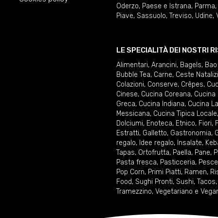
Oderzo
,
Paese e Istrana
,
Parma
Piave
,
Sassuolo
,
Treviso
,
Udine
,
LE SPECIALITÀ DEI NOSTRI 
Alimentari
,
Arancini
,
Bagels
,
Bao
Bubble Tea
,
Carne
,
Ceste Nataliz
Colazioni
,
Conserve
,
Crêpes
,
Cuc
Cinese
,
Cucina Coreana
,
Cucina 
Greca
,
Cucina Indiana
,
Cucina La
Messicana
,
Cucina Tipica Locale
Dolciumi
,
Enoteca
,
Etnico
,
Fiori
,
F
Estratti
,
Galletto
,
Gastronomia
,
G
regalo
,
Idee regalo
,
Insalate
,
Keb
Tapas
,
Ortofrutta
,
Paella
,
Pane
,
P
Pasta fresca
,
Pasticceria
,
Pesce
Pop Corn
,
Primi Piatti
,
Ramen
,
Ri
Food
,
Sughi Pronti
,
Sushi
,
Tacos
Tramezzino
,
Vegetariano e Vega