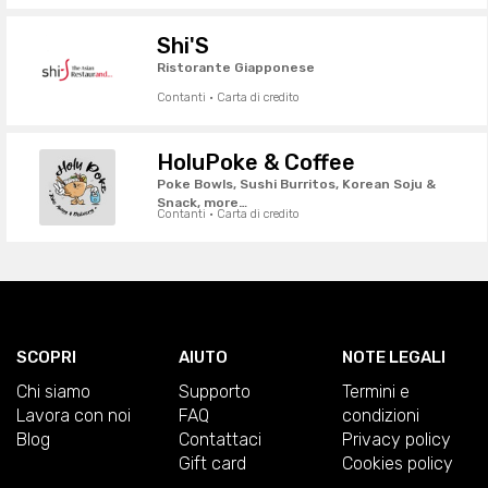
Shi'S
Ristorante Giapponese
Contanti · Carta di credito
HoluPoke & Coffee
Poke Bowls, Sushi Burritos, Korean Soju &
Snack, more…
Contanti · Carta di credito
SCOPRI
AIUTO
NOTE LEGALI
Chi siamo
Supporto
Termini e
Lavora con noi
FAQ
condizioni
Blog
Contattaci
Privacy policy
Gift card
Cookies policy