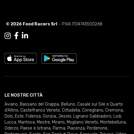
© 2026 Food Racers Srl
- P.IVA IT04743500268
LE NOSTRE CITTÀ
Aviano
,
Bassano del Grappa
,
Belluno
,
Casale sul Sile e Quarto
d'Altino
,
Castelfranco Veneto
,
Cittadella
,
Conegliano
,
Cremona
,
Dolo
,
Este
,
Fidenza
,
Gorizia
,
Jesolo
,
Lignano Sabbiadoro
,
Lodi
,
Lucca
,
Mantova
,
Mestre
,
Mirano
,
Mogliano Veneto
,
Montebelluna
,
Oderzo
,
Paese e Istrana
,
Parma
,
Piacenza
,
Pordenone
,