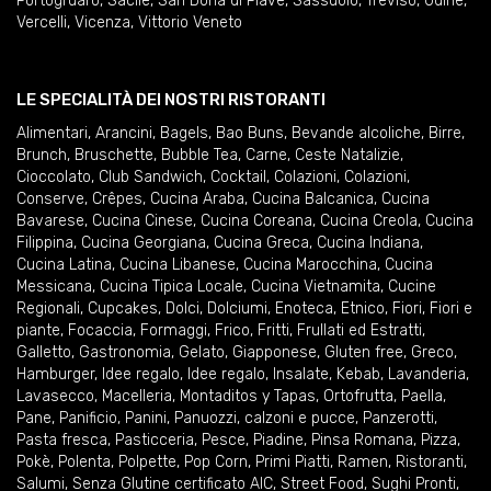
Portogruaro
,
Sacile
,
San Donà di Piave
,
Sassuolo
,
Treviso
,
Udine
,
Vercelli
,
Vicenza
,
Vittorio Veneto
LE SPECIALITÀ DEI NOSTRI RISTORANTI
Alimentari
,
Arancini
,
Bagels
,
Bao Buns
,
Bevande alcoliche
,
Birre
,
Brunch
,
Bruschette
,
Bubble Tea
,
Carne
,
Ceste Natalizie
,
Cioccolato
,
Club Sandwich
,
Cocktail
,
Colazioni
,
Colazioni
,
Conserve
,
Crêpes
,
Cucina Araba
,
Cucina Balcanica
,
Cucina
Bavarese
,
Cucina Cinese
,
Cucina Coreana
,
Cucina Creola
,
Cucina
Filippina
,
Cucina Georgiana
,
Cucina Greca
,
Cucina Indiana
,
Cucina Latina
,
Cucina Libanese
,
Cucina Marocchina
,
Cucina
Messicana
,
Cucina Tipica Locale
,
Cucina Vietnamita
,
Cucine
Regionali
,
Cupcakes
,
Dolci
,
Dolciumi
,
Enoteca
,
Etnico
,
Fiori
,
Fiori e
piante
,
Focaccia
,
Formaggi
,
Frico
,
Fritti
,
Frullati ed Estratti
,
Galletto
,
Gastronomia
,
Gelato
,
Giapponese
,
Gluten free
,
Greco
,
Hamburger
,
Idee regalo
,
Idee regalo
,
Insalate
,
Kebab
,
Lavanderia
,
Lavasecco
,
Macelleria
,
Montaditos y Tapas
,
Ortofrutta
,
Paella
,
Pane
,
Panificio
,
Panini
,
Panuozzi, calzoni e pucce
,
Panzerotti
,
Pasta fresca
,
Pasticceria
,
Pesce
,
Piadine
,
Pinsa Romana
,
Pizza
,
Pokè
,
Polenta
,
Polpette
,
Pop Corn
,
Primi Piatti
,
Ramen
,
Ristoranti
,
Salumi
,
Senza Glutine certificato AIC
,
Street Food
,
Sughi Pronti
,