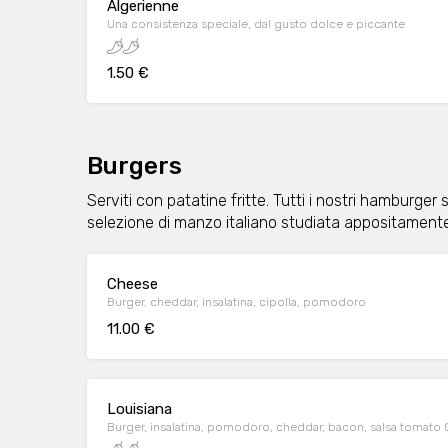
Algerienne
Una consistenza speciale, dal gusto dolce e piccante
1.50 €
Burgers
Serviti con patatine fritte. Tutti i nostri hamburge
selezione di manzo italiano studiata appositamente 
Cheese
Burger, cheddar, insalatina, cipolla, pomodoro
11.00 €
Louisiana
Burger, insalatina, pomodoro, cheddar, bacon, salsa tomato Ca