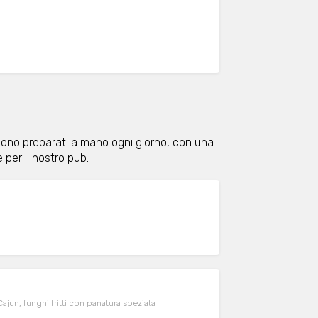
r sono preparati a mano ogni giorno, con una
per il nostro pub.
jun, funghi fritti con panatura speziata