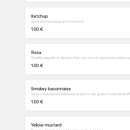
Ketchup
Salsa dolce a base di pomodoro
1.00 €
Rosa
Ricetta segreta di Harley's Pub con mix di maionese e ketch
1.00 €
Smokey baconnaise
Salsa cremosa aromatizzata al bacon dal gusto fortemente a
1.50 €
Yellow mustard