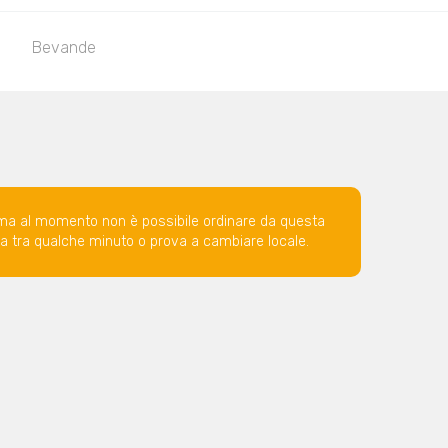
Bevande
ma al momento non è possibile ordinare da questa
ova tra qualche minuto o prova a cambiare locale.