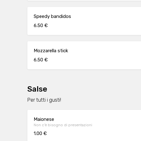
Speedy bandidos
6.50 €
Mozzarella stick
6.50 €
Salse
Per tutti i gusti!
Maionese
Non c'è bisogno di presentazioni
1.00 €