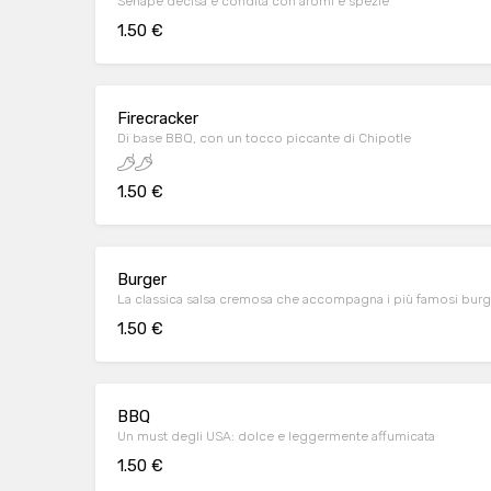
Senape decisa e condita con aromi e spezie
1.50 €
Firecracker
Di base BBQ, con un tocco piccante di Chipotle
1.50 €
Burger
La classica salsa cremosa che accompagna i più famosi bur
1.50 €
BBQ
Un must degli USA: dolce e leggermente affumicata
1.50 €