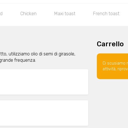
ed
Chicken
Maxi toast
French toast
Carrello
to, utilizziamo olio di semi di girasole,
grande frequenza.
Ci scusiamo 
attività, ripr