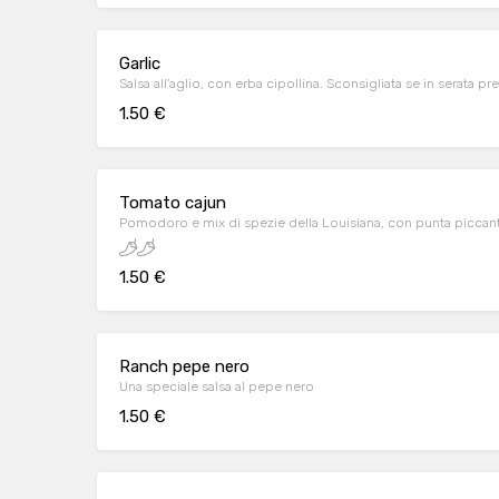
Garlic
Salsa all'aglio, con erba cipollina. Sconsigliata se in serata p
1.50 €
Tomato cajun
Pomodoro e mix di spezie della Louisiana, con punta piccan
1.50 €
Ranch pepe nero
Una speciale salsa al pepe nero
1.50 €