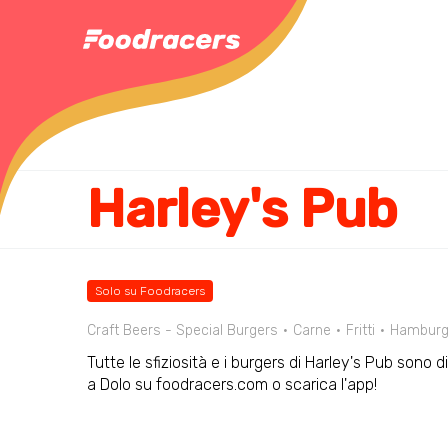
Harley's Pub
Solo su Foodracers
Craft Beers - Special Burgers
Carne
Fritti
Hamburg
Tutte le sfiziosità e i burgers di Harley's Pub sono d
a Dolo su foodracers.com o scarica l'app!