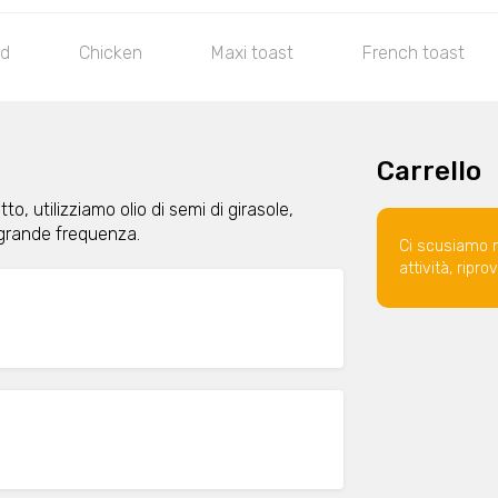
ed
Chicken
Maxi toast
French toast
Carrello
to, utilizziamo olio di semi di girasole,
grande frequenza.
Ci scusiamo 
attività, ripr