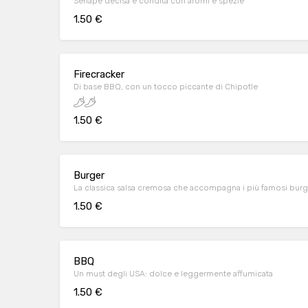
Senape decisa e condita con aromi e spezie
1.50 €
Firecracker
Di base BBQ, con un tocco piccante di Chipotle
1.50 €
Burger
La classica salsa cremosa che accompagna i più famosi bur
1.50 €
BBQ
Un must degli USA: dolce e leggermente affumicata
1.50 €