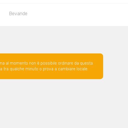
Bevande
ma al momento non è possibile ordinare da questa
ova tra qualche minuto o prova a cambiare locale.