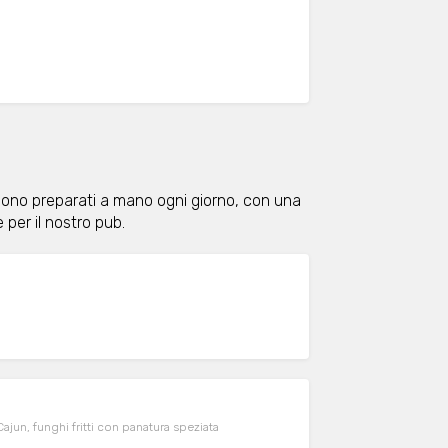
r sono preparati a mano ogni giorno, con una
per il nostro pub.
jun, funghi fritti con panatura speziata