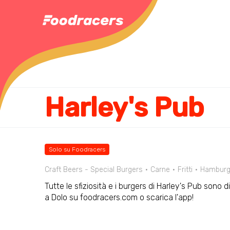
Harley's Pub
Solo su Foodracers
Craft Beers - Special Burgers
Carne
Fritti
Hamburg
Tutte le sfiziosità e i burgers di Harley's Pub sono d
a Dolo su foodracers.com o scarica l'app!