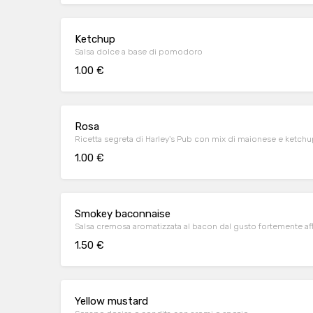
Ketchup
Salsa dolce a base di pomodoro
1.00 €
Rosa
Ricetta segreta di Harley's Pub con mix di maionese e ketch
1.00 €
Smokey baconnaise
Salsa cremosa aromatizzata al bacon dal gusto fortemente a
1.50 €
Yellow mustard