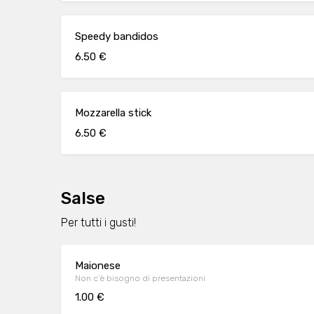
Speedy bandidos
6.50 €
Mozzarella stick
6.50 €
Salse
Per tutti i gusti!
Maionese
Non c'è bisogno di presentazioni
1.00 €