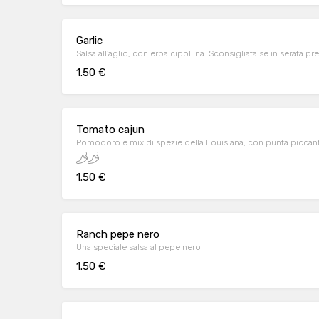
Garlic
Salsa all'aglio, con erba cipollina. Sconsigliata se in serata p
1.50 €
Tomato cajun
Pomodoro e mix di spezie della Louisiana, con punta piccan
1.50 €
Ranch pepe nero
Una speciale salsa al pepe nero
1.50 €