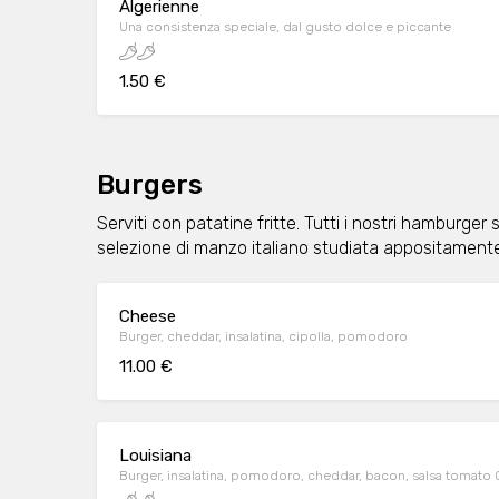
Algerienne
Una consistenza speciale, dal gusto dolce e piccante
1.50 €
Burgers
Serviti con patatine fritte. Tutti i nostri hamburge
selezione di manzo italiano studiata appositamente 
Cheese
Burger, cheddar, insalatina, cipolla, pomodoro
11.00 €
Louisiana
Burger, insalatina, pomodoro, cheddar, bacon, salsa tomato Ca