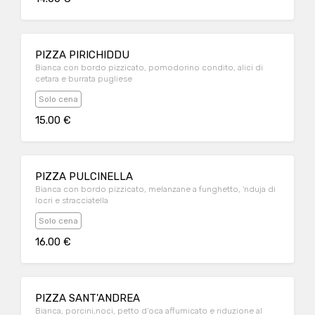
PIZZA PIRICHIDDU
Bianca con bordo pizzicato, pomodorino condito, alici di
cetara e burrata pugliese
Solo cena
15.00 €
PIZZA PULCINELLA
Bianca con bordo pizzicato, melanzane a funghetto, 'nduja di
locri e stracciatella
Solo cena
16.00 €
PIZZA SANT'ANDREA
Bianca, porcini,noci, petto d'oca affumicato e riduzione al