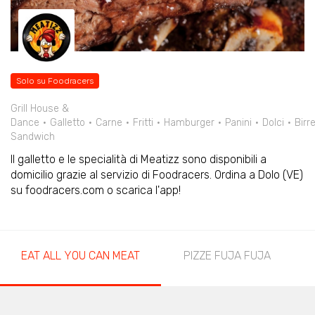
Solo su Foodracers
Grill House &
Dance
Galletto
Carne
Fritti
Hamburger
Panini
Dolci
Birr
Sandwich
Il galletto e le specialità di Meatizz sono disponibili a
domicilio grazie al servizio di Foodracers. Ordina a Dolo (VE)
su foodracers.com o scarica l'app!
EAT ALL YOU CAN MEAT
PIZZE FUJA FUJA