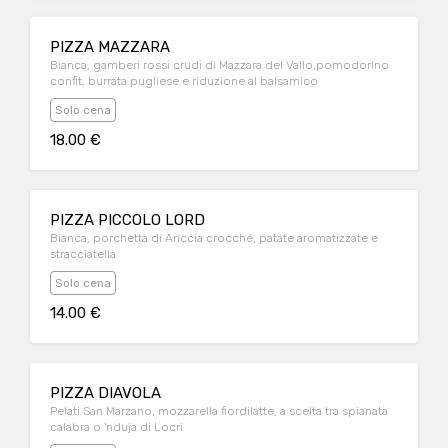
PIZZA MAZZARA
Bianca, gamberi rossi crudi di Mazzara del Vallo,pomodorino
confit, burrata pugliese e riduzione al balsamico
Solo cena
18.00 €
PIZZA PICCOLO LORD
Bianca, porchetta di Ariccia crocché, patate aromatizzate e
stracciatella
Solo cena
14.00 €
PIZZA DIAVOLA
Pelati San Marzano, mozzarella fiordilatte, a scelta tra spianata
calabra o 'nduja di Locri