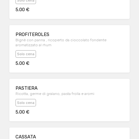
Solo cena
5.00 €
PROFITEROLES
Bignè con panna , ricoperto da cioccolato fondente
aromatizzato al rhum
Solo cena
5.00 €
PASTIERA
Ricotta, germe di graìano, pasta frolla e aromi
Solo cena
5.00 €
CASSATA