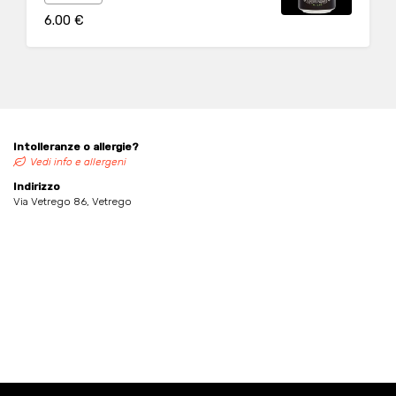
pungenti, si percepiscono note di frutta
6.00 €
tropicale ed agrumi. Piacevolmente amara al
palato e bilanciata da una ricca base maltata.
Intolleranze o allergie?
Vedi info e allergeni
Indirizzo
Via Vetrego 86, Vetrego