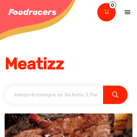
0
Meatizz