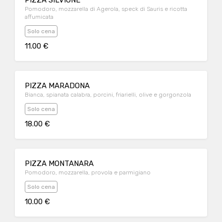
PIZZA SILVIONE
Pomodoro, mozzarella di Agerola, speck di Sauris e ricotta
affumicata
Solo cena
11.00 €
PIZZA MARADONA
Bianca, spianata calabra, porcini, friarielli, olive e gorgonzola
Solo cena
18.00 €
PIZZA MONTANARA
Pomodoro, mozzarella, provola e parmigiano
Solo cena
10.00 €