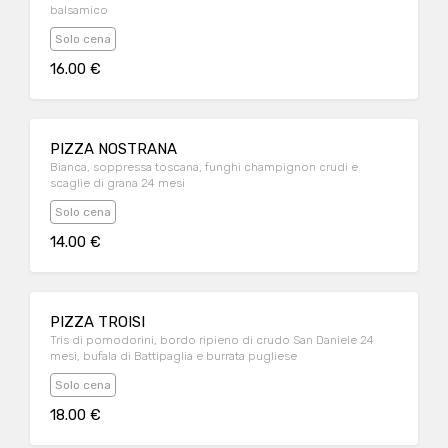
balsamico
Solo cena
16.00 €
PIZZA NOSTRANA
Bianca, soppressa toscana, funghi champignon crudi e
scaglie di grana 24 mesi
Solo cena
14.00 €
PIZZA TROISI
Tris di pomodorini, bordo ripieno di crudo San Daniele 24
mesi, bufala di Battipaglia e burrata pugliese
Solo cena
18.00 €