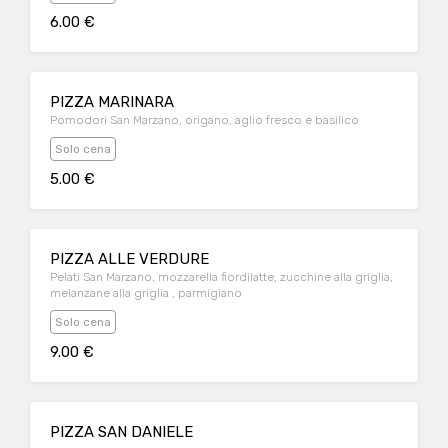
6.00 €
PIZZA MARINARA
Pomodori San Marzano, origano, aglio fresco e basilico
Solo cena
5.00 €
PIZZA ALLE VERDURE
Pelati San Marzano, mozzarella fiordilatte, zucchine alla griglia,
melanzane alla griglia , parmigiano
Solo cena
9.00 €
PIZZA SAN DANIELE