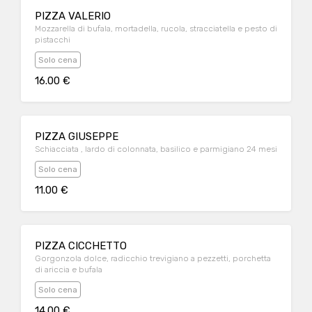
PIZZA VALERIO
Mozzarella di bufala, mortadella, rucola, stracciatella e pesto di
pistacchi
Solo cena
16.00 €
PIZZA GIUSEPPE
Schiacciata , lardo di colonnata, basilico e parmigiano 24 mesi
Solo cena
11.00 €
PIZZA CICCHETTO
Gorgonzola dolce, radicchio trevigiano a pezzetti, porchetta
di ariccia e bufala
Solo cena
14.00 €