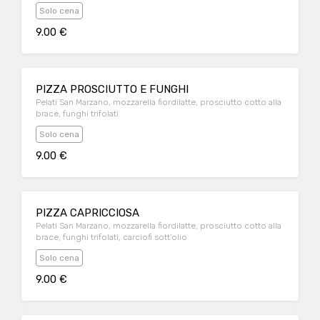
Solo cena
9.00 €
PIZZA PROSCIUTTO E FUNGHI
Pelati San Marzano, mozzarella fiordilatte, prosciutto cotto alla
brace, funghi trifolati
Solo cena
9.00 €
PIZZA CAPRICCIOSA
Pelati San Marzano, mozzarella fiordilatte, prosciutto cotto alla
brace, funghi trifolati, carciofi sott'olio
Solo cena
9.00 €