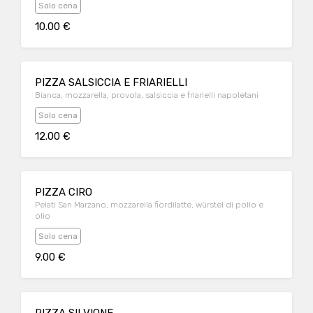
Solo cena
10.00 €
PIZZA SALSICCIA E FRIARIELLI
Bianca, mozzarella, provola, salsiccia e friarielli napoletani
Solo cena
12.00 €
PIZZA CIRO
Pelati San Marzano, mozzarella fiordilatte, würstel di pollo e
olio
Solo cena
9.00 €