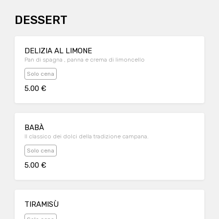
DESSERT
DELIZIA AL LIMONE
Pan di spagna , panna e crema di limoncello
Solo cena
5.00 €
BABÀ
Il classico dei dolci della tradizione campana.
Solo cena
5.00 €
TIRAMISÙ