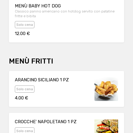
MENÙ BABY HOT DOG
Classico panino americano con hotdog servito con patatine
fritte e bibita
Solo cena
12.00 €
MENÙ FRITTI
ARANCINO SICILIANO 1 PZ
Solo cena
4.00 €
CROCCHE' NAPOLETANO 1 PZ
Solo cena