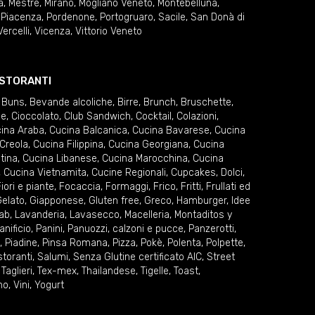
a
,
Mestre
,
Mirano
,
Mogliano Veneto
,
Montebelluna
,
,
Piacenza
,
Pordenone
,
Portogruaro
,
Sacile
,
San Donà di
Vercelli
,
Vicenza
,
Vittorio Veneto
RISTORANTI
 Buns
,
Bevande alcoliche
,
Birre
,
Brunch
,
Bruschette
,
ie
,
Cioccolato
,
Club Sandwich
,
Cocktail
,
Colazioni
,
ina Araba
,
Cucina Balcanica
,
Cucina Bavarese
,
Cucina
Creola
,
Cucina Filippina
,
Cucina Georgiana
,
Cucina
tina
,
Cucina Libanese
,
Cucina Marocchina
,
Cucina
,
Cucina Vietnamita
,
Cucine Regionali
,
Cupcakes
,
Dolci
,
iori e piante
,
Focaccia
,
Formaggi
,
Frico
,
Fritti
,
Frullati ed
elato
,
Giapponese
,
Gluten free
,
Greco
,
Hamburger
,
Idee
ab
,
Lavanderia
,
Lavasecco
,
Macelleria
,
Montaditos y
anificio
,
Panini
,
Panuozzi, calzoni e pucce
,
Panzerotti
,
,
Piadine
,
Pinsa Romana
,
Pizza
,
Pokè
,
Polenta
,
Polpette
,
storanti
,
Salumi
,
Senza Glutine certificato AIC
,
Street
,
Taglieri
,
Tex-mex
,
Thailandese
,
Tigelle
,
Toast
,
no
,
Vini
,
Yogurt