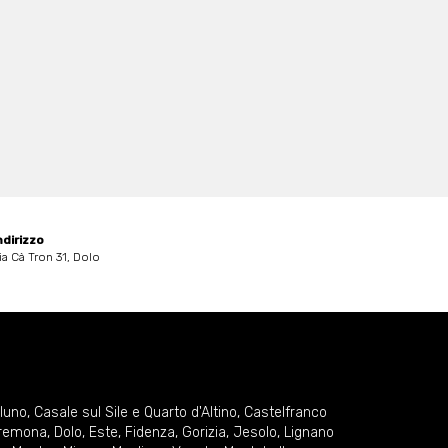
ndirizzo
ia Cà Tron 31, Dolo
lluno
,
Casale sul Sile e Quarto d'Altino
,
Castelfranco
remona
,
Dolo
,
Este
,
Fidenza
,
Gorizia
,
Jesolo
,
Lignano