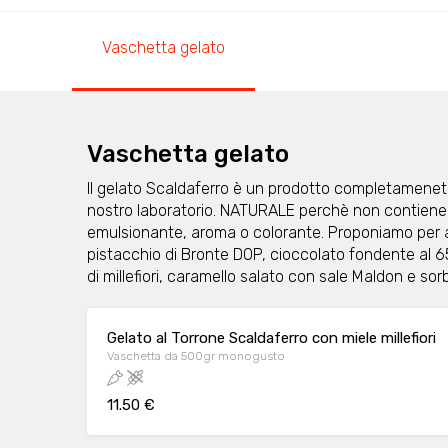
Vaschetta gelato
Vaschetta gelato
Il gelato Scaldaferro è un prodotto completamenete
nostro laboratorio. NATURALE perchè non contiene
emulsionante, aroma o colorante. Proponiamo per as
pistacchio di Bronte DOP, cioccolato fondente al 6
di millefiori, caramello salato con sale Maldon e sor
Gelato al Torrone Scaldaferro con miele millefiori
Vaschetta da 500gr monogusto
11.50 €