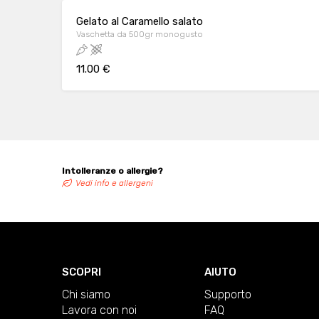
Gelato al Caramello salato
Vaschetta da 500gr monogusto
11.00 €
Intolleranze o allergie?
Vedi info e allergeni
SCOPRI
AIUTO
Chi siamo
Supporto
Lavora con noi
FAQ