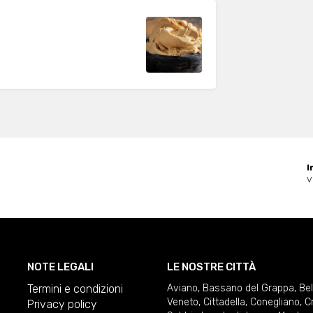
I
V
NOTE LEGALI
LE NOSTRE CITTÀ
Termini e condizioni
Aviano
,
Bassano del Grappa
,
Be
Veneto
,
Cittadella
,
Conegliano
,
C
Privacy policy