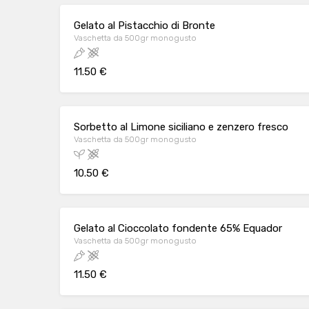
Gelato al Pistacchio di Bronte
Vaschetta da 500gr monogusto
11.50 €
Sorbetto al Limone siciliano e zenzero fresco
Vaschetta da 500gr monogusto
10.50 €
Gelato al Cioccolato fondente 65% Equador
Vaschetta da 500gr monogusto
11.50 €