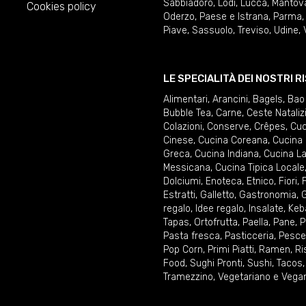
Sabbiadoro
,
Lodi
,
Lucca
,
Mantov
Cookies policy
Oderzo
,
Paese e Istrana
,
Parma
Piave
,
Sassuolo
,
Treviso
,
Udine
,
LE SPECIALITÀ DEI NOSTRI 
Alimentari
,
Arancini
,
Bagels
,
Bao
Bubble Tea
,
Carne
,
Ceste Nataliz
Colazioni
,
Conserve
,
Crêpes
,
Cuc
Cinese
,
Cucina Coreana
,
Cucina 
Greca
,
Cucina Indiana
,
Cucina La
Messicana
,
Cucina Tipica Locale
Dolciumi
,
Enoteca
,
Etnico
,
Fiori
,
F
Estratti
,
Galletto
,
Gastronomia
,
G
regalo
,
Idee regalo
,
Insalate
,
Keb
Tapas
,
Ortofrutta
,
Paella
,
Pane
,
P
Pasta fresca
,
Pasticceria
,
Pesce
Pop Corn
,
Primi Piatti
,
Ramen
,
Ri
Food
,
Sughi Pronti
,
Sushi
,
Tacos
Tramezzino
,
Vegetariano e Vega