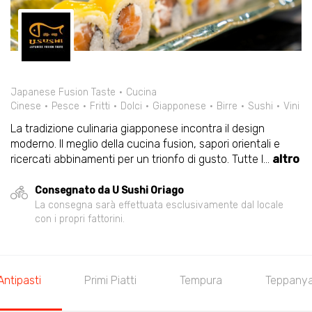
Japanese Fusion Taste
Cucina
Cinese
Pesce
Fritti
Dolci
Giapponese
Birre
Sushi
Vini
La tradizione culinaria giapponese incontra il design
moderno. Il meglio della cucina fusion, sapori orientali e
ricercati abbinamenti per un trionfo di gusto. Tutte l
...
altro
Consegnato da U Sushi Oriago
La consegna sarà effettuata esclusivamente dal locale
con i propri fattorini.
ti
Primi Piatti
Tempura
Teppanyaki