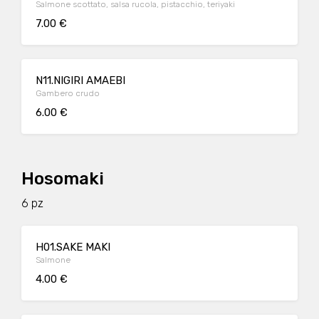
Salmone scottato, salsa rucola, pistacchio, teriyaki
7.00 €
N11.NIGIRI AMAEBI
Gambero crudo
6.00 €
Hosomaki
6 pz
H01.SAKE MAKI
Salmone
4.00 €