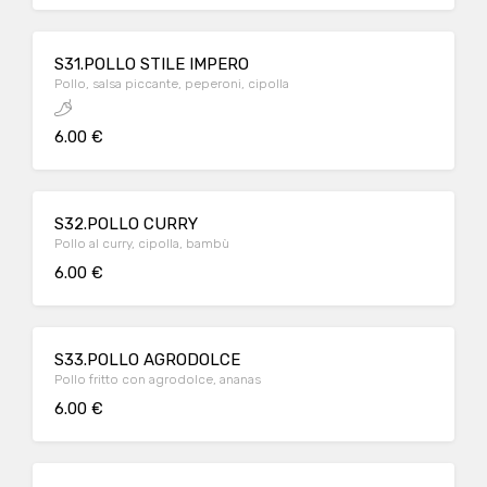
S31.POLLO STILE IMPERO
Pollo, salsa piccante, peperoni, cipolla
6.00 €
S32.POLLO CURRY
Pollo al curry, cipolla, bambù
6.00 €
S33.POLLO AGRODOLCE
Pollo fritto con agrodolce, ananas
6.00 €