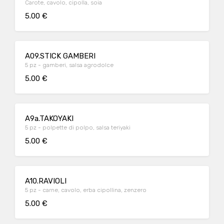
Carote, cavolo, cipolla, soia
5.00 €
A09.STICK GAMBERI
5 pz - gamberi, salsa agrodolce
5.00 €
A9a.TAKOYAKI
5 pz - polpette di polpo, salsa teriyaki
5.00 €
A10.RAVIOLI
5 pz - carne, cavolo, erba cipollina, zenzero
5.00 €