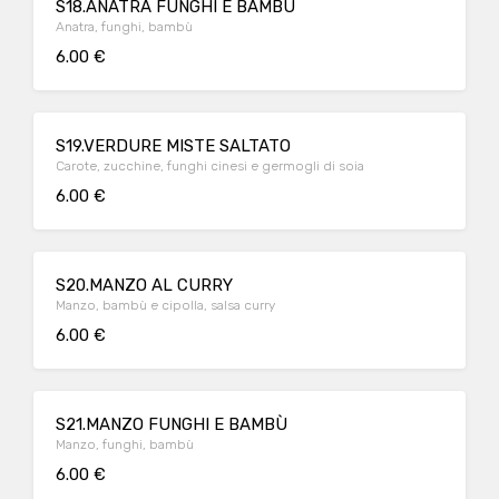
S18.ANATRA FUNGHI E BAMBÙ
Anatra, funghi, bambù
6.00 €
S19.VERDURE MISTE SALTATO
Carote, zucchine, funghi cinesi e germogli di soia
6.00 €
S20.MANZO AL CURRY
Manzo, bambù e cipolla, salsa curry
6.00 €
S21.MANZO FUNGHI E BAMBÙ
Manzo, funghi, bambù
6.00 €