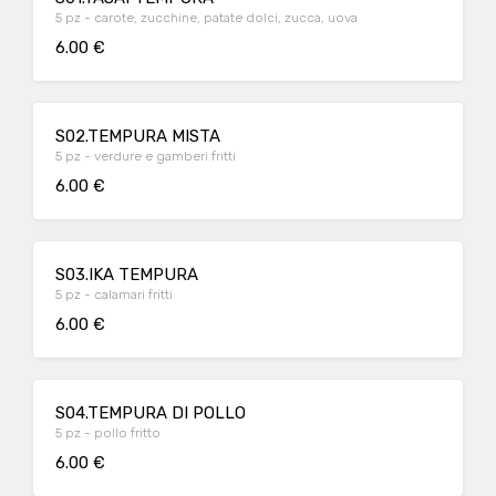
5 pz - carote, zucchine, patate dolci, zucca, uova
6.00 €
S02.TEMPURA MISTA
5 pz - verdure e gamberi fritti
6.00 €
S03.IKA TEMPURA
5 pz - calamari fritti
6.00 €
S04.TEMPURA DI POLLO
5 pz - pollo fritto
6.00 €