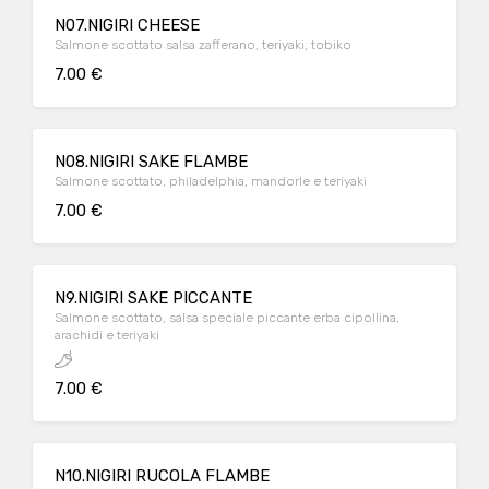
N07.NIGIRI CHEESE
Salmone scottato salsa zafferano, teriyaki, tobiko
7.00 €
N08.NIGIRI SAKE FLAMBE
Salmone scottato, philadelphia, mandorle e teriyaki
7.00 €
N9.NIGIRI SAKE PICCANTE
Salmone scottato, salsa speciale piccante erba cipollina,
arachidi e teriyaki
7.00 €
N10.NIGIRI RUCOLA FLAMBE