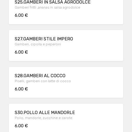
S25.GAMBERI IN SALSA AGRODOLCE
Gamberi fritti ,ananas in salsa agrodolce
6.00 €
S27.GAMBERI STILE IMPERO
Gamberi, cipolla e peperoni
6.00 €
S28.GAMBERI AL COCCO
Piselli, gamberi con latte di cocco
6.00 €
S30.POLLO ALLE MANDORLE
Pollo, mandorle, zucchine e carote
6.00 €