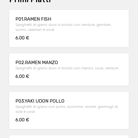
P01.RAMEN FISH
Spaghetti di grano duro in brodo con verdure, gamberi,
surimi, calamari e uova
6.00 €
P02.RAMEN MANZO
Spaghetti di grano duro in brodo con manzo, uova, verdure
6.00 €
P03.YAKI UDON POLLO
Spaghetti di grano con pollo, zucchine, carote, germogli di
soia e uova
6.00 €