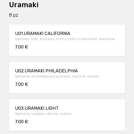
Uramaki
8 pz
U01.URAMAKI CALIFORNIA
Gamberi cotti, avocado, tonno cotto e maionese, mandorle
7.00 €
U02.URAMAKI PHILADELPHIA
Salmone, philadelphia e avocado, arachidi, teriyaki
7.00 €
U03.URAMAKI LIGHT
Salmone, insalata, cetriolo, tobiko
7.00 €