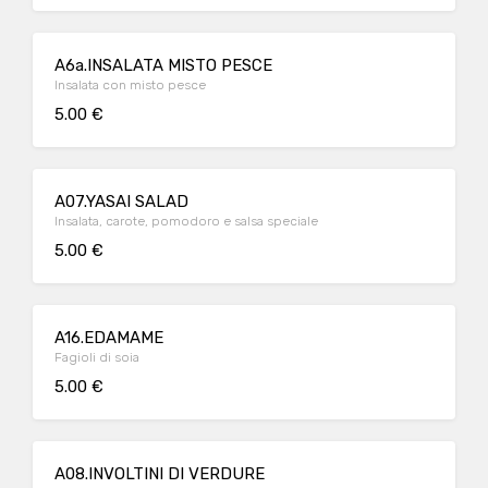
A6a.INSALATA MISTO PESCE
Insalata con misto pesce
5.00 €
A07.YASAI SALAD
Insalata, carote, pomodoro e salsa speciale
5.00 €
A16.EDAMAME
Fagioli di soia
5.00 €
A08.INVOLTINI DI VERDURE