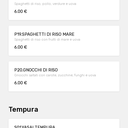
Spaghetti di riso, pollo, verdure e uova
6.00 €
P19.SPAGHETTI DI RISO MARE
Spaghetti di riso con frutti di mare e uova
6.00 €
P20.GNOCCHI DI RISO
Gnocchi saltati con carote, zucchine, funghi e uova
6.00 €
Tempura
S01.YASAI TEMPURA