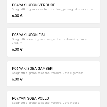
P04.YAKI UDON VERDURE
Spaghetti di grano, carote, zucchine ,germogli di soia e uova
6.00 €
P05.YAKI UDON FISH
Spaghetti udon di grano con gamberi, calamari, surimi e
verdure
6.00 €
P06.YAKI SOBA GAMBERI
Spaghetti di grano saraceno, verdure, uova e gamberi
6.00 €
P07.YAKI SOBA POLLO
Spaghetti di grano saraceno, verdure, uova e pollo