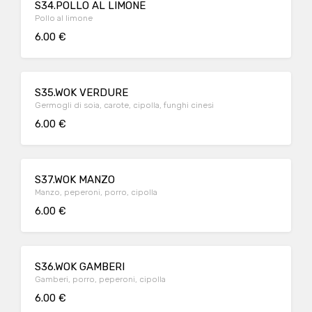
S34.POLLO AL LIMONE
Pollo al limone
6.00 €
S35.WOK VERDURE
Germogli di soia, carote, cipolla, funghi cinesi
6.00 €
S37.WOK MANZO
Manzo, peperoni, porro, cipolla
6.00 €
S36.WOK GAMBERI
Gamberi, porro, peperoni, cipolla
6.00 €