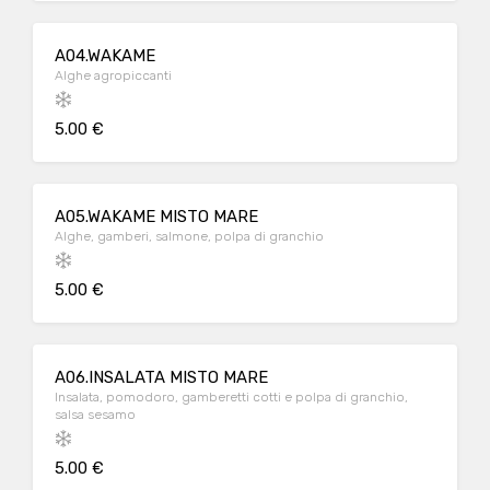
A04.WAKAME
Alghe agropiccanti
5.00 €
A05.WAKAME MISTO MARE
Alghe, gamberi, salmone, polpa di granchio
5.00 €
A06.INSALATA MISTO MARE
Insalata, pomodoro, gamberetti cotti e polpa di granchio,
salsa sesamo
5.00 €