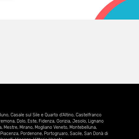
lluno
,
Casale sul Sile e Quarto d'Altino
,
Castelfranco
remona
,
Dolo
,
Este
,
Fidenza
,
Gorizia
,
Jesolo
,
Lignano
a
,
Mestre
,
Mirano
,
Mogliano Veneto
,
Montebelluna
,
,
Piacenza
,
Pordenone
,
Portogruaro
,
Sacile
,
San Donà di