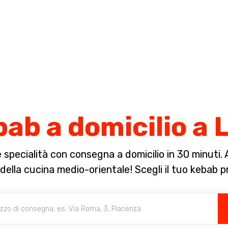
Completa il pagamento dell'ordine in [missing %{deadline} value].
ab a domicilio a 
specialità con consegna a domicilio in 30 minuti. A 
della cucina medio-orientale! Scegli il tuo kebab p