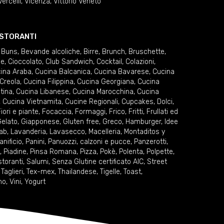
Vercelli
,
Vicenza
,
Vittorio Veneto
RISTORANTI
 Buns
,
Bevande alcoliche
,
Birre
,
Brunch
,
Bruschette
,
ie
,
Cioccolato
,
Club Sandwich
,
Cocktail
,
Colazioni
,
ina Araba
,
Cucina Balcanica
,
Cucina Bavarese
,
Cucina
Creola
,
Cucina Filippina
,
Cucina Georgiana
,
Cucina
tina
,
Cucina Libanese
,
Cucina Marocchina
,
Cucina
,
Cucina Vietnamita
,
Cucine Regionali
,
Cupcakes
,
Dolci
,
iori e piante
,
Focaccia
,
Formaggi
,
Frico
,
Fritti
,
Frullati ed
elato
,
Giapponese
,
Gluten free
,
Greco
,
Hamburger
,
Idee
ab
,
Lavanderia
,
Lavasecco
,
Macelleria
,
Montaditos y
anificio
,
Panini
,
Panuozzi, calzoni e pucce
,
Panzerotti
,
,
Piadine
,
Pinsa Romana
,
Pizza
,
Pokè
,
Polenta
,
Polpette
,
storanti
,
Salumi
,
Senza Glutine certificato AIC
,
Street
,
Taglieri
,
Tex-mex
,
Thailandese
,
Tigelle
,
Toast
,
no
,
Vini
,
Yogurt