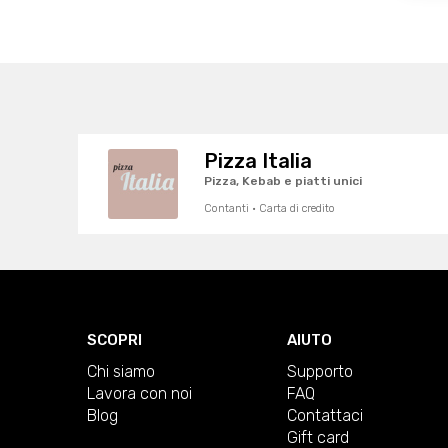
Pizza Italia
Pizza, Kebab e piatti unici
Contanti · Carta di credito
SCOPRI
AIUTO
Chi siamo
Supporto
Lavora con noi
FAQ
Blog
Contattaci
Gift card