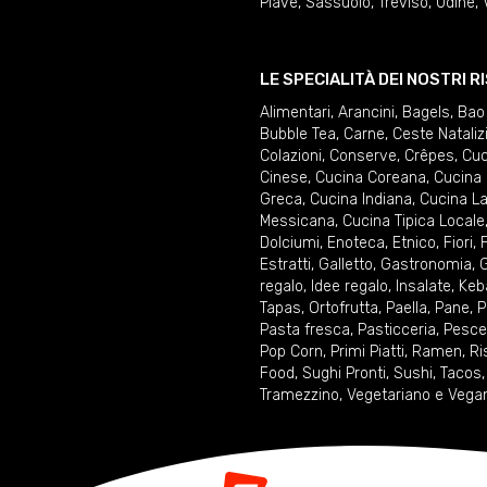
Piave
,
Sassuolo
,
Treviso
,
Udine
,
LE SPECIALITÀ DEI NOSTRI 
Alimentari
,
Arancini
,
Bagels
,
Bao
Bubble Tea
,
Carne
,
Ceste Nataliz
Colazioni
,
Conserve
,
Crêpes
,
Cuc
Cinese
,
Cucina Coreana
,
Cucina 
Greca
,
Cucina Indiana
,
Cucina La
Messicana
,
Cucina Tipica Locale
Dolciumi
,
Enoteca
,
Etnico
,
Fiori
,
F
Estratti
,
Galletto
,
Gastronomia
,
G
regalo
,
Idee regalo
,
Insalate
,
Keb
Tapas
,
Ortofrutta
,
Paella
,
Pane
,
P
Pasta fresca
,
Pasticceria
,
Pesce
Pop Corn
,
Primi Piatti
,
Ramen
,
Ri
Food
,
Sughi Pronti
,
Sushi
,
Tacos
Tramezzino
,
Vegetariano e Vega