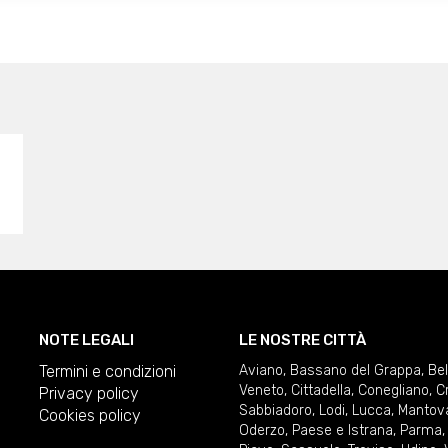
NOTE LEGALI
LE NOSTRE CITTÀ
Termini e condizioni
Aviano
,
Bassano del Grappa
,
Be
Veneto
,
Cittadella
,
Conegliano
,
C
Privacy policy
Sabbiadoro
,
Lodi
,
Lucca
,
Mantov
Cookies policy
Oderzo
,
Paese e Istrana
,
Parma