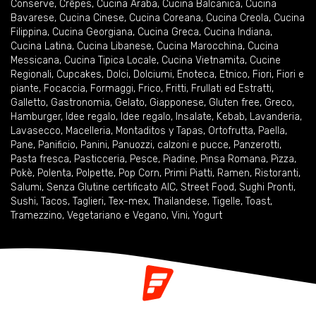
Conserve
,
Crêpes
,
Cucina Araba
,
Cucina Balcanica
,
Cucina
Bavarese
,
Cucina Cinese
,
Cucina Coreana
,
Cucina Creola
,
Cucina
Filippina
,
Cucina Georgiana
,
Cucina Greca
,
Cucina Indiana
,
Cucina Latina
,
Cucina Libanese
,
Cucina Marocchina
,
Cucina
Messicana
,
Cucina Tipica Locale
,
Cucina Vietnamita
,
Cucine
Regionali
,
Cupcakes
,
Dolci
,
Dolciumi
,
Enoteca
,
Etnico
,
Fiori
,
Fiori e
piante
,
Focaccia
,
Formaggi
,
Frico
,
Fritti
,
Frullati ed Estratti
,
Galletto
,
Gastronomia
,
Gelato
,
Giapponese
,
Gluten free
,
Greco
,
Hamburger
,
Idee regalo
,
Idee regalo
,
Insalate
,
Kebab
,
Lavanderia
,
Lavasecco
,
Macelleria
,
Montaditos y Tapas
,
Ortofrutta
,
Paella
,
Pane
,
Panificio
,
Panini
,
Panuozzi, calzoni e pucce
,
Panzerotti
,
Pasta fresca
,
Pasticceria
,
Pesce
,
Piadine
,
Pinsa Romana
,
Pizza
,
Pokè
,
Polenta
,
Polpette
,
Pop Corn
,
Primi Piatti
,
Ramen
,
Ristoranti
,
Salumi
,
Senza Glutine certificato AIC
,
Street Food
,
Sughi Pronti
,
Sushi
,
Tacos
,
Taglieri
,
Tex-mex
,
Thailandese
,
Tigelle
,
Toast
,
Tramezzino
,
Vegetariano e Vegano
,
Vini
,
Yogurt