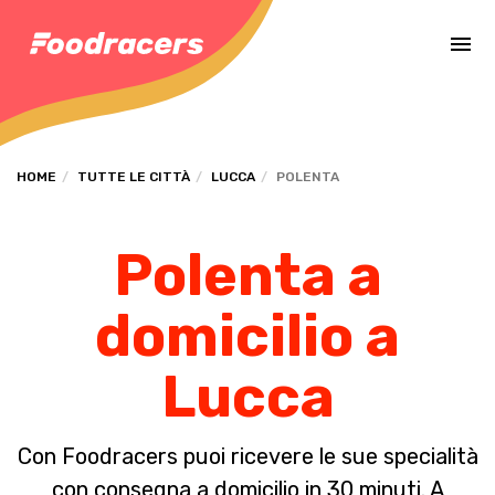
Completa il pagamento dell'ordine in [missing %{deadline} value].
HOME
TUTTE LE CITTÀ
LUCCA
POLENTA
Polenta a
domicilio a
Lucca
Con Foodracers puoi ricevere le sue specialità
con consegna a domicilio in 30 minuti. A