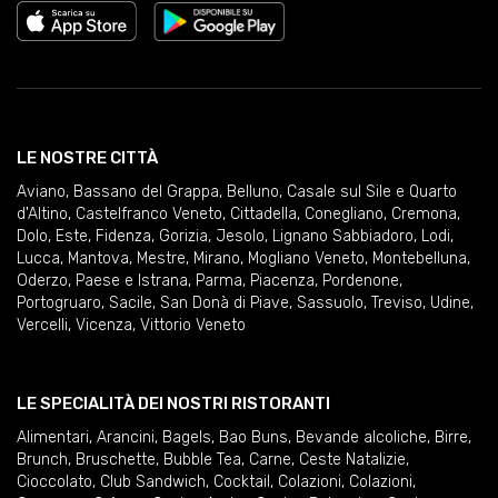
LE NOSTRE CITTÀ
Aviano
,
Bassano del Grappa
,
Belluno
,
Casale sul Sile e Quarto
d'Altino
,
Castelfranco Veneto
,
Cittadella
,
Conegliano
,
Cremona
,
Dolo
,
Este
,
Fidenza
,
Gorizia
,
Jesolo
,
Lignano Sabbiadoro
,
Lodi
,
Lucca
,
Mantova
,
Mestre
,
Mirano
,
Mogliano Veneto
,
Montebelluna
,
Oderzo
,
Paese e Istrana
,
Parma
,
Piacenza
,
Pordenone
,
Portogruaro
,
Sacile
,
San Donà di Piave
,
Sassuolo
,
Treviso
,
Udine
,
Vercelli
,
Vicenza
,
Vittorio Veneto
LE SPECIALITÀ DEI NOSTRI RISTORANTI
Alimentari
,
Arancini
,
Bagels
,
Bao Buns
,
Bevande alcoliche
,
Birre
,
Brunch
,
Bruschette
,
Bubble Tea
,
Carne
,
Ceste Natalizie
,
Cioccolato
,
Club Sandwich
,
Cocktail
,
Colazioni
,
Colazioni
,