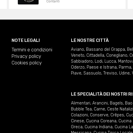
Contanti
NOTE LEGALI
LE NOSTRE CITTÀ
Termini e condizioni
Aviano
,
Bassano del Grappa
,
Be
Veneto
,
Cittadella
,
Conegliano
,
C
Privacy policy
Sabbiadoro
,
Lodi
,
Lucca
,
Mantov
Cookies policy
Oderzo
,
Paese e Istrana
,
Parma
Piave
,
Sassuolo
,
Treviso
,
Udine
,
LE SPECIALITÀ DEI NOSTRI 
Alimentari
,
Arancini
,
Bagels
,
Bao
Bubble Tea
,
Carne
,
Ceste Nataliz
Colazioni
,
Conserve
,
Crêpes
,
Cuc
Cinese
,
Cucina Coreana
,
Cucina 
Greca
,
Cucina Indiana
,
Cucina La
Messicana
,
Cucina Tipica Locale