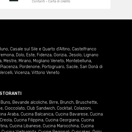
Contanti · Carta di credito
lluno
,
Casale sul Sile e Quarto d'Altino
,
Castelfranco
remona
,
Dolo
,
Este
,
Fidenza
,
Gorizia
,
Jesolo
,
Lignano
a
,
Mestre
,
Mirano
,
Mogliano Veneto
,
Montebelluna
,
,
Piacenza
,
Pordenone
,
Portogruaro
,
Sacile
,
San Donà di
Vercelli
,
Vicenza
,
Vittorio Veneto
RISTORANTI
 Buns
,
Bevande alcoliche
,
Birre
,
Brunch
,
Bruschette
,
ie
,
Cioccolato
,
Club Sandwich
,
Cocktail
,
Colazioni
,
ina Araba
,
Cucina Balcanica
,
Cucina Bavarese
,
Cucina
Creola
,
Cucina Filippina
,
Cucina Georgiana
,
Cucina
tina
,
Cucina Libanese
,
Cucina Marocchina
,
Cucina
,
Cucina Vietnamita
,
Cucine Regionali
,
Cupcakes
,
Dolci
,