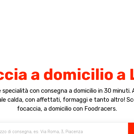
Completa il pagamento dell'ordine in [missing %{deadline} value].
cia a domicilio a
specialità con consegna a domicilio in 30 minuti. A 
e calda, con affettati, formaggi e tanto altro! Sce
focaccia, a domicilio con Foodracers.